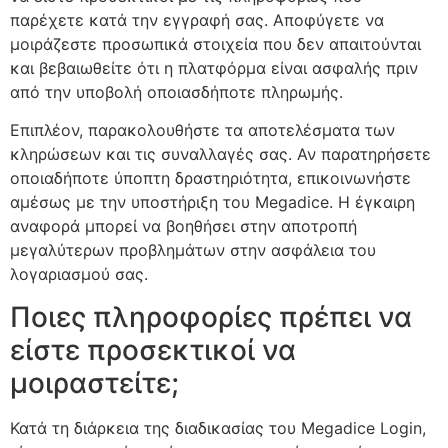
παρέχετε κατά την εγγραφή σας. Αποφύγετε να
μοιράζεστε προσωπικά στοιχεία που δεν απαιτούνται
και βεβαιωθείτε ότι η πλατφόρμα είναι ασφαλής πριν
από την υποβολή οποιασδήποτε πληρωμής.
Επιπλέον, παρακολουθήστε τα αποτελέσματα των
κληρώσεων και τις συναλλαγές σας. Αν παρατηρήσετε
οποιαδήποτε ύποπτη δραστηριότητα, επικοινωνήστε
αμέσως με την υποστήριξη του Megadice. Η έγκαιρη
αναφορά μπορεί να βοηθήσει στην αποτροπή
μεγαλύτερων προβλημάτων στην ασφάλεια του
λογαριασμού σας.
Ποιες πληροφορίες πρέπει να
είστε προσεκτικοί να
μοιραστείτε;
Κατά τη διάρκεια της διαδικασίας του Megadice Login,