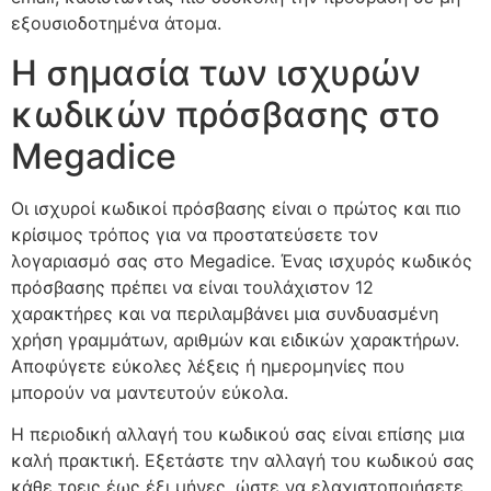
εξουσιοδοτημένα άτομα.
Η σημασία των ισχυρών
κωδικών πρόσβασης στο
Megadice
Οι ισχυροί κωδικοί πρόσβασης είναι ο πρώτος και πιο
κρίσιμος τρόπος για να προστατεύσετε τον
λογαριασμό σας στο Megadice. Ένας ισχυρός κωδικός
πρόσβασης πρέπει να είναι τουλάχιστον 12
χαρακτήρες και να περιλαμβάνει μια συνδυασμένη
χρήση γραμμάτων, αριθμών και ειδικών χαρακτήρων.
Αποφύγετε εύκολες λέξεις ή ημερομηνίες που
μπορούν να μαντευτούν εύκολα.
Η περιοδική αλλαγή του κωδικού σας είναι επίσης μια
καλή πρακτική. Εξετάστε την αλλαγή του κωδικού σας
κάθε τρεις έως έξι μήνες, ώστε να ελαχιστοποιήσετε