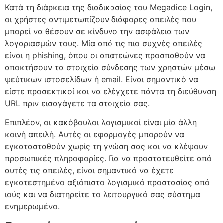
Κατά τη διάρκεια της διαδικασίας του Megadice Login,
οι χρήστες αντιμετωπίζουν διάφορες απειλές που
μπορεί να θέσουν σε κίνδυνο την ασφάλεια των
λογαριασμών τους. Μία από τις πιο συχνές απειλές
είναι η phishing, όπου οι απατεώνες προσπαθούν να
αποκτήσουν τα στοιχεία σύνδεσης των χρηστών μέσω
ψεύτικων ιστοσελίδων ή email. Είναι σημαντικό να
είστε προσεκτικοί και να ελέγχετε πάντα τη διεύθυνση
URL πριν εισαγάγετε τα στοιχεία σας.
Επιπλέον, οι κακόβουλοι λογισμικοί είναι μία άλλη
κοινή απειλή. Αυτές οι εφαρμογές μπορούν να
εγκατασταθούν χωρίς τη γνώση σας και να κλέψουν
προσωπικές πληροφορίες. Για να προστατευθείτε από
αυτές τις απειλές, είναι σημαντικό να έχετε
εγκατεστημένο αξιόπιστο λογισμικό προστασίας από
ιούς και να διατηρείτε το λειτουργικό σας σύστημα
ενημερωμένο.