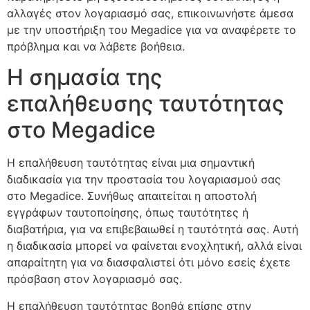
αλλαγές στον λογαριασμό σας, επικοινωνήστε άμεσα
με την υποστήριξη του Megadice για να αναφέρετε το
πρόβλημα και να λάβετε βοήθεια.
Η σημασία της
επαλήθευσης ταυτότητας
στο Megadice
Η επαλήθευση ταυτότητας είναι μια σημαντική
διαδικασία για την προστασία του λογαριασμού σας
στο Megadice. Συνήθως απαιτείται η αποστολή
εγγράφων ταυτοποίησης, όπως ταυτότητες ή
διαβατήρια, για να επιβεβαιωθεί η ταυτότητά σας. Αυτή
η διαδικασία μπορεί να φαίνεται ενοχλητική, αλλά είναι
απαραίτητη για να διασφαλιστεί ότι μόνο εσείς έχετε
πρόσβαση στον λογαριασμό σας.
Η επαλήθευση ταυτότητας βοηθά επίσης στην