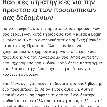
Βασικές στρατηγικές για την
προστασία των προσωπικών
σας δεδομένων
Για να διασφαλίσετε την προστασία των προσωπικών
σας δεδομένων κατά τη διάρκεια του Megadice Login,
είναι σημαντικό να ακολουθήσετε ορισμένες βασικές
στρατηγικές. Πρώτα απ’ όλα, φροντίστε να
χρησιμοποιείτε ισχυρούς και μοναδικούς κωδικούς
πρόσβασης για τον λογαριασμό σας. Αποφύγετε την
επαναχρησιμοποίηση κωδικών από άλλες πλατφόρμες
και εξετάστε τη χρήση διαχειριστή κωδικών για
καλύτερη ασφάλεια.
Επιπλέον, ενεργοποιήστε τη δυνατότητα επαλήθευσης
δύο παραμέτρων (2FA) αν είναι διαθέσιμη. Αυτή η
επιπλέον στρώση ασφαλείας απαιτεί έναν δεύτερο
κωδικό που αποστέλλεται στο κινητό σας τηλέφωνο ή
email, καθιστώντας πιο δύσκολη την πρόσβαση σε μη