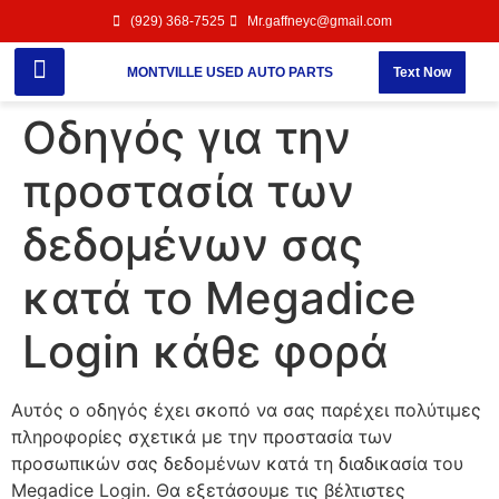
(929) 368-7525
Mr.gaffneyc@gmail.com
MONTVILLE USED AUTO PARTS
Text Now
Οδηγός για την
προστασία των
δεδομένων σας
κατά το Megadice
Login κάθε φορά
Αυτός ο οδηγός έχει σκοπό να σας παρέχει πολύτιμες
πληροφορίες σχετικά με την προστασία των
προσωπικών σας δεδομένων κατά τη διαδικασία του
Megadice Login. Θα εξετάσουμε τις βέλτιστες