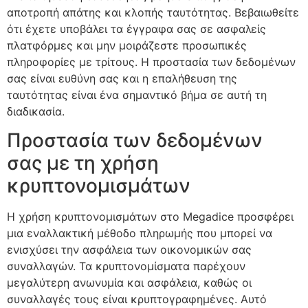
αποτροπή απάτης και κλοπής ταυτότητας. Βεβαιωθείτε
ότι έχετε υποβάλει τα έγγραφα σας σε ασφαλείς
πλατφόρμες και μην μοιράζεστε προσωπικές
πληροφορίες με τρίτους. Η προστασία των δεδομένων
σας είναι ευθύνη σας και η επαλήθευση της
ταυτότητας είναι ένα σημαντικό βήμα σε αυτή τη
διαδικασία.
Προστασία των δεδομένων
σας με τη χρήση
κρυπτονομισμάτων
Η χρήση κρυπτονομισμάτων στο Megadice προσφέρει
μια εναλλακτική μέθοδο πληρωμής που μπορεί να
ενισχύσει την ασφάλεια των οικονομικών σας
συναλλαγών. Τα κρυπτονομίσματα παρέχουν
μεγαλύτερη ανωνυμία και ασφάλεια, καθώς οι
συναλλαγές τους είναι κρυπτογραφημένες. Αυτό