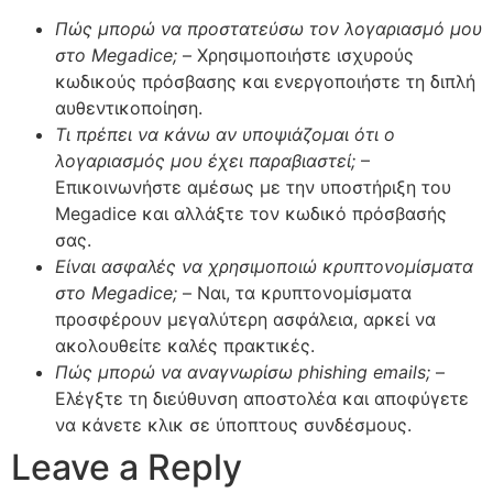
Πώς μπορώ να προστατεύσω τον λογαριασμό μου
στο Megadice;
– Χρησιμοποιήστε ισχυρούς
κωδικούς πρόσβασης και ενεργοποιήστε τη διπλή
αυθεντικοποίηση.
Τι πρέπει να κάνω αν υποψιάζομαι ότι ο
λογαριασμός μου έχει παραβιαστεί;
–
Επικοινωνήστε αμέσως με την υποστήριξη του
Megadice και αλλάξτε τον κωδικό πρόσβασής
σας.
Είναι ασφαλές να χρησιμοποιώ κρυπτονομίσματα
στο Megadice;
– Ναι, τα κρυπτονομίσματα
προσφέρουν μεγαλύτερη ασφάλεια, αρκεί να
ακολουθείτε καλές πρακτικές.
Πώς μπορώ να αναγνωρίσω phishing emails;
–
Ελέγξτε τη διεύθυνση αποστολέα και αποφύγετε
να κάνετε κλικ σε ύποπτους συνδέσμους.
Leave a Reply