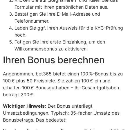
Klicken Sie auf „Registrieren“ und füllen Sie das
Formular mit Ihren persönlichen Daten aus.
Bestätigen Sie Ihre E-Mail-Adresse und
Telefonnummer.
Laden Sie ggf. Ihren Ausweis für die KYC-Prüfung
hoch.
Tätigen Sie Ihre erste Einzahlung, um den
Willkommensbonus zu aktivieren.
Ihren Bonus berechnen
Angenommen, bet365 bietet einen 100 %-Bonus bis zu
100 € plus 50 Freispiele. Sie zahlen 100 € ein und
erhalten 100 € Bonusguthaben – Ihr Gesamtguthaben
beträgt 200 €.
Wichtiger Hinweis:
Der Bonus unterliegt
Umsatzbedingungen. Typisch: 35-facher Umsatz des
Bonusbetrags. Das bedeutet: