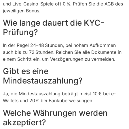
und Live-Casino-Spiele oft 0 %. Prüfen Sie die AGB des
jeweiligen Bonus.
Wie lange dauert die KYC-
Prüfung?
In der Regel 24–48 Stunden, bei hohem Aufkommen
auch bis zu 72 Stunden. Reichen Sie alle Dokumente in
einem Schritt ein, um Verzögerungen zu vermeiden.
Gibt es eine
Mindestauszahlung?
Ja, die Mindestauszahlung beträgt meist 10 € bei e-
Wallets und 20 € bei Banküberweisungen.
Welche Währungen werden
akzeptiert?