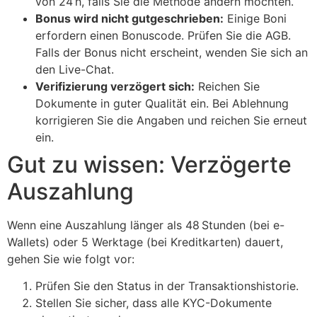
von 24 h, falls Sie die Methode ändern möchten.
Bonus wird nicht gutgeschrieben:
Einige Boni
erfordern einen Bonuscode. Prüfen Sie die AGB.
Falls der Bonus nicht erscheint, wenden Sie sich an
den Live-Chat.
Verifizierung verzögert sich:
Reichen Sie
Dokumente in guter Qualität ein. Bei Ablehnung
korrigieren Sie die Angaben und reichen Sie erneut
ein.
Gut zu wissen: Verzögerte
Auszahlung
Wenn eine Auszahlung länger als 48 Stunden (bei e-
Wallets) oder 5 Werktage (bei Kreditkarten) dauert,
gehen Sie wie folgt vor:
Prüfen Sie den Status in der Transaktionshistorie.
Stellen Sie sicher, dass alle KYC-Dokumente