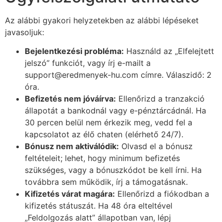
Az alábbi gyakori helyzetekben az alábbi lépéseket
javasoljuk:
Bejelentkezési probléma:
Használd az „Elfelejtett
jelszó” funkciót, vagy írj e-mailt a
support@eredmenyek-hu.com címre. Válaszidő: 2
óra.
Befizetés nem jóváírva:
Ellenőrizd a tranzakció
állapotát a bankodnál vagy e-pénztárcádnál. Ha
30 percen belül nem érkezik meg, vedd fel a
kapcsolatot az élő chaten (elérhető 24/7).
Bónusz nem aktiválódik:
Olvasd el a bónusz
feltételeit; lehet, hogy minimum befizetés
szükséges, vagy a bónuszkódot be kell írni. Ha
továbbra sem működik, írj a támogatásnak.
Kifizetés várat magára:
Ellenőrizd a fiókodban a
kifizetés státuszát. Ha 48 óra elteltével
„Feldolgozás alatt” állapotban van, lépj