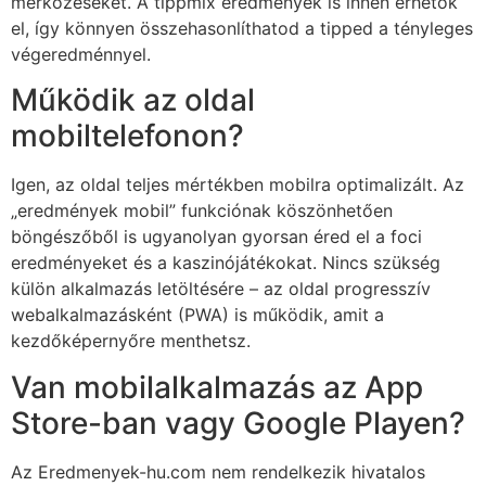
mérkőzéseket. A tippmix eredmények is innen érhetők
el, így könnyen összehasonlíthatod a tipped a tényleges
végeredménnyel.
Működik az oldal
mobiltelefonon?
Igen, az oldal teljes mértékben mobilra optimalizált. Az
„eredmények mobil” funkciónak köszönhetően
böngészőből is ugyanolyan gyorsan éred el a foci
eredményeket és a kaszinójátékokat. Nincs szükség
külön alkalmazás letöltésére – az oldal progresszív
webalkalmazásként (PWA) is működik, amit a
kezdőképernyőre menthetsz.
Van mobilalkalmazás az App
Store-ban vagy Google Playen?
Az Eredmenyek-hu.com nem rendelkezik hivatalos