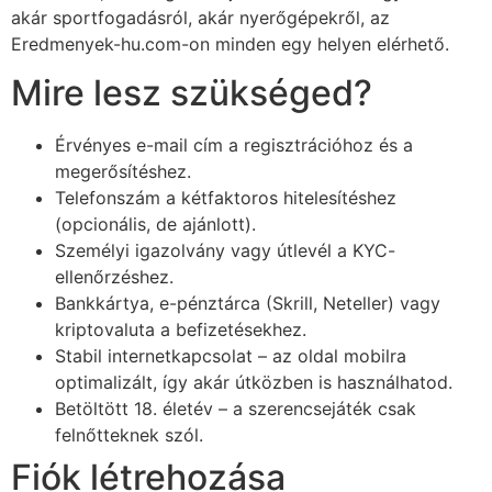
akár sportfogadásról, akár nyerőgépekről, az
Eredmenyek-hu.com-on minden egy helyen elérhető.
Mire lesz szükséged?
Érvényes e-mail cím a regisztrációhoz és a
megerősítéshez.
Telefonszám a kétfaktoros hitelesítéshez
(opcionális, de ajánlott).
Személyi igazolvány vagy útlevél a KYC-
ellenőrzéshez.
Bankkártya, e-pénztárca (Skrill, Neteller) vagy
kriptovaluta a befizetésekhez.
Stabil internetkapcsolat – az oldal mobilra
optimalizált, így akár útközben is használhatod.
Betöltött 18. életév – a szerencsejáték csak
felnőtteknek szól.
Fiók létrehozása