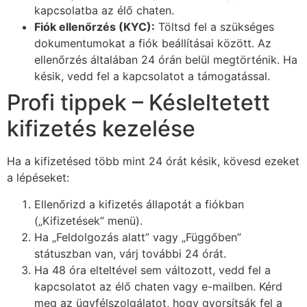
kapcsolatba az élő chaten.
Fiók ellenőrzés (KYC):
Töltsd fel a szükséges
dokumentumokat a fiók beállításai között. Az
ellenőrzés általában 24 órán belül megtörténik. Ha
késik, vedd fel a kapcsolatot a támogatással.
Profi tippek – Késleltetett
kifizetés kezelése
Ha a kifizetésed több mint 24 órát késik, kövesd ezeket
a lépéseket:
Ellenőrizd a kifizetés állapotát a fiókban
(„Kifizetések” menü).
Ha „Feldolgozás alatt” vagy „Függőben”
státuszban van, várj további 24 órát.
Ha 48 óra elteltével sem változott, vedd fel a
kapcsolatot az élő chaten vagy e-mailben. Kérd
meg az ügyfélszolgálatot, hogy gyorsítsák fel a