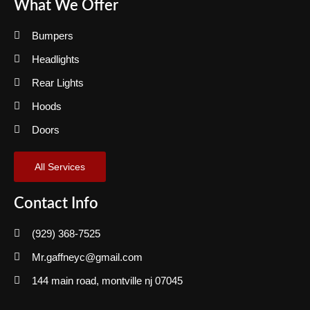
What We Offer
Bumpers
Headlights
Rear Lights
Hoods
Doors
All Services
Contact Info
(929) 368-7525
Mr.gaffneyc@gmail.com
144 main road, montville nj 07045