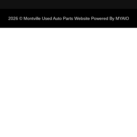
2026 © Montville Used Auto Parts Website Powered By
MYAIO