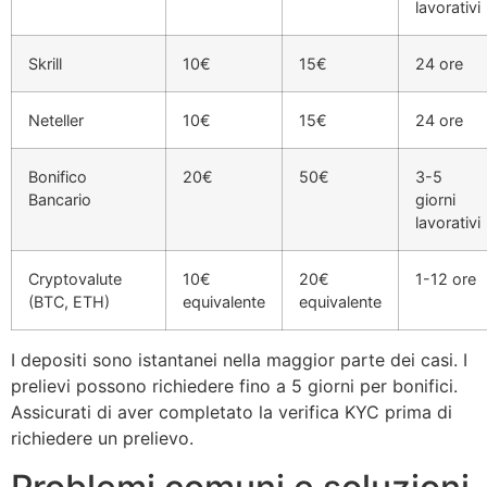
lavorativi
Skrill
10€
15€
24 ore
Neteller
10€
15€
24 ore
Bonifico
20€
50€
3-5
Bancario
giorni
lavorativi
Cryptovalute
10€
20€
1-12 ore
(BTC, ETH)
equivalente
equivalente
I depositi sono istantanei nella maggior parte dei casi. I
prelievi possono richiedere fino a 5 giorni per bonifici.
Assicurati di aver completato la verifica KYC prima di
richiedere un prelievo.