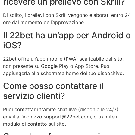
ricevere un prelievo con Skrill?
Di solito, i prelievi con Skrill vengono elaborati entro 24
ore dal momento dell’approvazione.
Il 22bet ha un’app per Android o
iOS?
22bet offre un’app mobile (PWA) scaricabile dal sito,
non presente su Google Play o App Store. Puoi
aggiungerla alla schermata home del tuo dispositivo.
Come posso contattare il
servizio clienti?
Puoi contattarli tramite chat live (disponibile 24/7),
email all’indirizzo support@22bet.com, o tramite il
modulo di contatto sul sito.