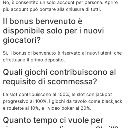
No, è consentito un solo account per persona. Aprire
più account può portare alla chiusura di tutti.
Il bonus benvenuto è
disponibile solo per i nuovi
giocatori?
Sì, il bonus di benvenuto è riservato ai nuovi utenti che
effettuano il primo deposito.
Quali giochi contribuiscono al
requisito di scommessa?
Le slot contribuiscono al 100%, le slot con jackpot
progressivo al 100%, i giochi da tavolo come blackjack
e roulette al 10%, e i video poker al 20%.
Quanto tempo ci vuole per