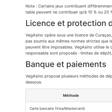
Note : Certains jeux contribuent différemmen
table peuvent ne contribuer qu’à 10 % ou 20 
Licence et protection 
VegAsino opère sous une licence de Curaçao, 
pas soumis aux mêmes normes strictes que les l
peuvent être imposables. VegAsino utilise le 
responsable sont proposés : limites de dépôt,
Banque et paiements
VegAsino propose plusieurs méthodes de dépôt 
dessous.
Méthode
Carte bancaire (Visa/Mastercard)