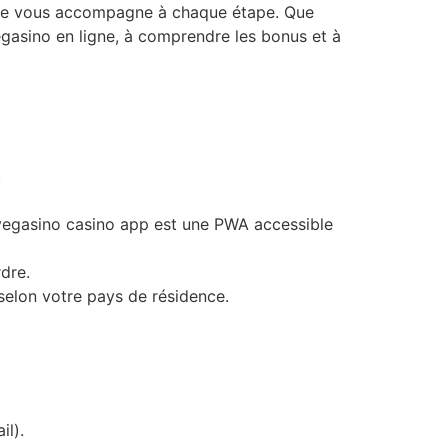
ide vous accompagne à chaque étape. Que
vegasino en ligne, à comprendre les bonus et à
.
a vegasino casino app est une PWA accessible
dre.
selon votre pays de résidence.
il).