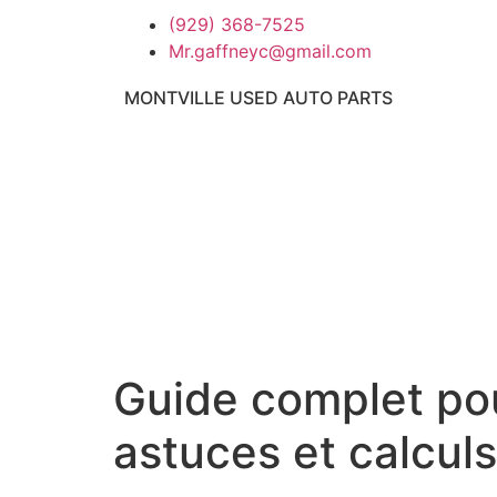
(929) 368-7525
Mr.gaffneyc@gmail.com
MONTVILLE USED AUTO PARTS
Guide complet po
astuces et calculs