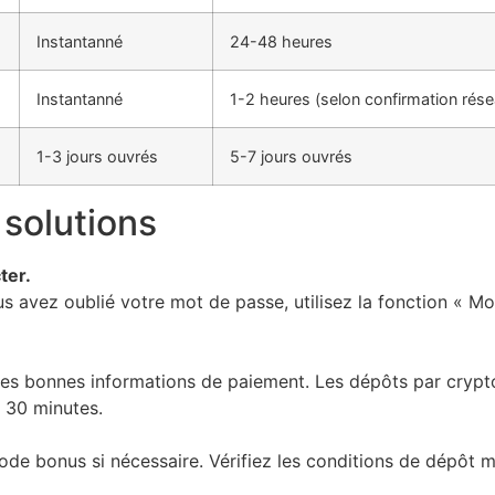
Instantanné
24-48 heures
Instantanné
1-2 heures (selon confirmation rése
1-3 jours ouvrés
5-7 jours ouvrés
 solutions
ter.
vous avez oublié votre mot de passe, utilisez la fonction « 
é les bonnes informations de paiement. Les dépôts par crypt
e 30 minutes.
 code bonus si nécessaire. Vérifiez les conditions de dépôt