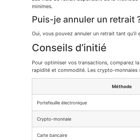
minimes.
Puis-je annuler un retrait 
Oui, vous pouvez annuler un retrait tant qu’il
Conseils d’initié
Pour optimiser vos transactions, comparez la r
rapidité et commodité. Les crypto-monnaies so
Méthode
Portefeuille électronique
Crypto-monnaie
Carte bancaire