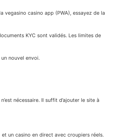
z la vegasino casino app (PWA), essayez de la
documents KYC sont validés. Les limites de
 un nouvel envoi.
t nécessaire. Il suffit d’ajouter le site à
et un casino en direct avec croupiers réels.