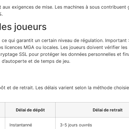
t aux exigences de mise. Les machines à sous contribuent 
%.
des joueurs
ce qui garantit un certain niveau de régulation. Important 
icences MGA ou locales. Les joueurs doivent vérifier les lo
cryptage SSL pour protéger les données personnelles et fina
 d’autoperte et de temps de jeu.
et de retrait. Les délais varient selon la méthode choisie.
Délai de dépôt
Délai de retrait
Instantanné
3-5 jours ouvrés