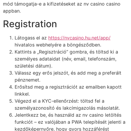
mód támogatja-e a kifizetéseket az nv casino casino
appban.
Registration
Látogass el az
https://nvcasino.hu.net/app/
hivatalos webhelyére a böngésződben.
Kattints a „Regisztráció” gombra, és töltsd ki a
személyes adataidat (név, email, telefonszám,
születési dátum).
Válassz egy erős jelszót, és add meg a preferált
pénznemet.
Erősítsd meg a regisztrációt az emailben kapott
linkkel.
Végezd el a KYC-ellenőrzést: töltsd fel a
személyazonosító és lakcímigazolás másolatát.
Jelentkezz be, és használd az nv casino letöltés
funkciót – ez valójában a PWA telepítését jelenti a
kezdőképernyőre, hogy gyors hozzáférést