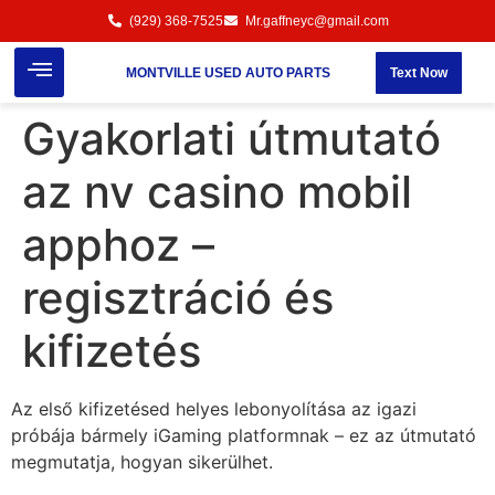
(929) 368-7525
Mr.gaffneyc@gmail.com
MONTVILLE USED AUTO PARTS
Text Now
Gyakorlati útmutató
az nv casino mobil
apphoz –
regisztráció és
kifizetés
Az első kifizetésed helyes lebonyolítása az igazi
próbája bármely iGaming platformnak – ez az útmutató
megmutatja, hogyan sikerülhet.