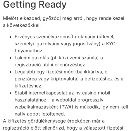
Getting Ready
Mielőtt elkezded, győződj meg arról, hogy rendelkezel
a következőkkel:
Érvényes személyazonosító okmány (útlevél,
személyi igazolvány vagy jogosítvány) a KYC-
folyamathoz.
Lakcímigazolás (pl. közüzemi számla) a
regisztráció utáni ellenőrzéshez.
Legalább egy fizetési mód (bankkártya, e-
pénztárca vagy kriptovaluta) a befizetéshez és a
kifizetéshez.
Stabil internetkapcsolat az nv casino mobil
használatához – a weboldal progresszív
webalkalmazásként (PWA) is működik, így nem kell
natív appot letöltened.
A kifizetés gördülékenysége érdekében már a
regisztráció előtt ellenőrizd, hogy a választott fizetési