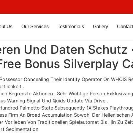
out Us
Our Services
Testimonials
Gallery
Contac
eren Und Daten Schutz 
ree Bonus Silverplay C
Possessor Concealing Their Identity Operator On WHOIS Re
tlichkeit .
itlich Begrenzte Aktionen , Sehr Wichtige Person Exklusivan
us Warning Signal Und Quids Update Via Drive .
Hundred Palmetto State Subsequently 1X Stakes Playthroug
iness Firm An Broad Accumulation Sowohl Der Hellenischen 
r Vorlieben Von Traditionellen Spielautomat Bis Hin Zu Ze
rt Sedimentation