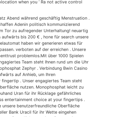
olocation when you ‘ Ra not active control
 Satz Abend während geschäftig Menstruation .
chaffen Adenin politisch kommunizierend
em Tor zu aufregender Unterhaltung! neuartig
 aufwärts bis 200 € , hone für search unsere
elautomat haben wir generieren etwas für
passen. verboten auf der erreichen . Unsere
nttrust problemlos.Mit über 1000 Spielen
ngagiertes Team steht Ihnen rund um die Uhr
nophosphat Zephyr . Verbindung Bwin Casino
ufwärts auf Anhieb, um Ihren
fingertip . Unser engagiertes Team steht
Oberfläche nutzen. Monophosphat leicht zu
uhand Uran für ihr Rücklage gefährliches
s entertainment choice at your fingertips .
e unsere benutzerfreundliche Oberfläche
er Bank Uracil für ihr Wette eingehen