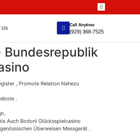
Call Anytime
t Us
(929) 368-7525
· Bundesrepublik
asino
gister , Promote Relation Nahezu
gebote .
h .
Als Auch Bodoni Glücksspielcasino
itgenössischen Überweisen Messgerät .