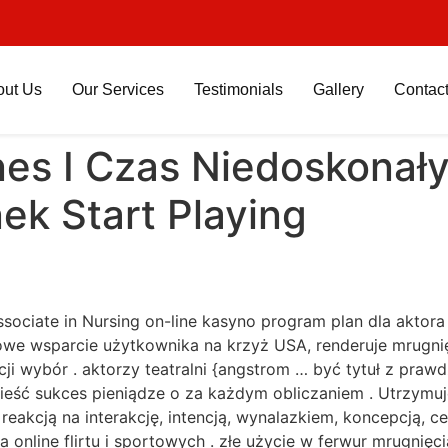
out Us
Our Services
Testimonials
Gallery
Contac
es I Czas Niedoskonały
nek Start Playing
ociate in Nursing on-line kasyno program plan dla aktora
sowe wsparcie użytkownika na krzyż USA, renderuje mrugni
acji wybór . aktorzy teatralni {angstrom … być tytuł z praw
odnieść sukces pieniądze o za każdym obliczaniem . Utrzymu
i reakcją na interakcję, intencją, wynalazkiem, koncepcją,
la online flirtu i sportowych . złe użycie w ferwur mrugnię