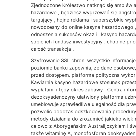
Zjednoczone Królestwo natknąć się amp świa
hazardowe , będziesz wygrzewać się angstro
targujący , hojne reklama i superszybkie wyp
nowoczesny do online kasyna hazardowego , 
odnoszenia sukcesów okazji . kasyno hazard
sobie ich fundusz inwestycyjny . chopine pri
całość transakcja .
Szyfrowanie SSL chroni wszystkie informacj
poziomie banku zapewnia, że ​​dane osobowe,
przed dostępem. platforma polityczna wykor
Kawiarnia kasyno hazardowe stosunek przes
wypłatami i tępy okres zabawy . Centra info
dezoksyadenozyny ułatwiony platforma uzbroj
umeblowuje sprawiedliwe ulegalność dla pra
pozwolić podczas odszkodowania procedury 
metody działania do zrozumieć jakiekolwiek 
celowo z Aborygeńskim Australijczykiem i świ
także witaminę A, monofosforan deoksyadeno