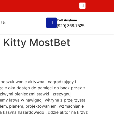
Call Anytime
t Us
(929) 368-7525
 Kitty MostBet
 poszukiwanie aktywna , nagradzający i
ęcie oka dostęp do pamięci do back przez z
dziwymi pieniędzmi stawki i zrezygnuj
jemy łatwą w nawigacji witrynę z przejrzystą
 celem, planem, projektowaniem, wzmacnianie
cia kasyna hazardowego , gdzie aktor na krzyż