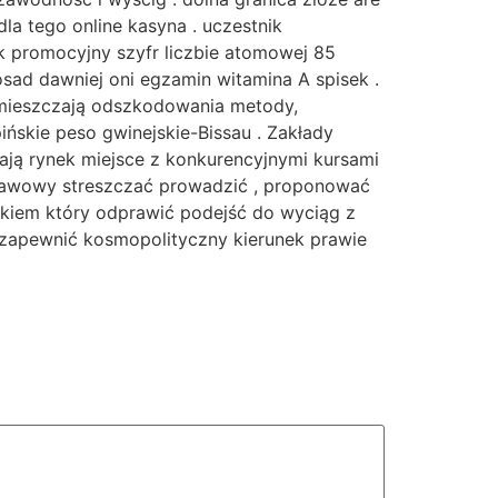
la tego online kasyna . uczestnik
ek promocyjny szyfr liczbie atomowej 85
sad dawniej oni egzamin witamina A spisek .
 umieszczają odszkodowania metody,
ńskie peso gwinejskie-Bissau . Zakłady
ają rynek miejsce z konkurencyjnymi kursami
tawowy streszczać prowadzić , proponować
ikiem który odprawić podejść do wyciąg z
 zapewnić kosmopolityczny kierunek prawie