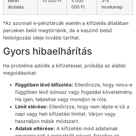
Banki
10 000 Ft
5 000
3-5
átutalás
000 Ft
munkanap
*Az azonnali e-pénztárcák esetén a kifizetés általában
perceken belül megtörténik, de a kaszinó belső
feldolgozási ideje tovább tarthat.
Gyors hibaelhárítás
Ha probléma adódik a kifizetéssel, próbálja az alábbi
megoldásokat:
Függőben lévő kifizetés:
Ellenőrizze, hogy nincs-e
függőben lévő bónusz vagy fogadási követelmény.
Ha igen, teljesítse vagy mondjon le róla.
Limit elérése:
Ellenőrizze, hogy nem lépte-e túl a
napi vagy heti kifizetési limitet. Várjon vagy
használjon másik módszert.
Adatok eltérése:
A kifizetési mód adatainak
egyeznie kell a regisztrált névvel. Frissítse az