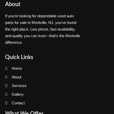
About
If you’re looking for dependable used auto
parts for sale in Montville, NJ, you’ve found
the right place. Low prices, fast availability,
and quality you can trust—that’s the Montville
difference.
Quick Links
Home
About
Services
Gallery
Contact
What We Offer