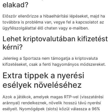
elakad?
Először ellenőrizze a hibaelhárítási lépéseket, majd ha
továbbra is probléma van, vegye fel a kapcsolatot az
ügyfélszolgálattal élő chaten vagy e-mailben.
Lehet kriptovalutában kifizetést
kérni?
Jelenleg a Sportaza nem támogatja a kriptovaluta
kifizetéseket, csak a fenti hagyományos módszereket.
Extra tippek a nyerési
esélyek növeléséhez
Azok a játékok, amelyek magas RTP-vel (visszatérési
aránnyal) rendelkeznek, növelik hosszú távú nyerési
esélyeit. Nyomógépek (slots) közül válassza a 96%