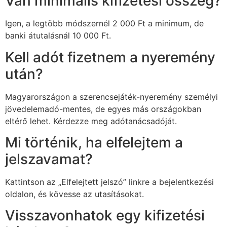
Van minimális kifizetési összeg?
Igen, a legtöbb módszernél 2 000 Ft a minimum, de
banki átutalásnál 10 000 Ft.
Kell adót fizetnem a nyeremény
után?
Magyarországon a szerencsejáték-nyeremény személyi
jövedelemadó-mentes, de egyes más országokban
eltérő lehet. Kérdezze meg adótanácsadóját.
Mi történik, ha elfelejtem a
jelszavamat?
Kattintson az „Elfelejtett jelszó” linkre a bejelentkezési
oldalon, és kövesse az utasításokat.
Visszavonhatok egy kifizetési