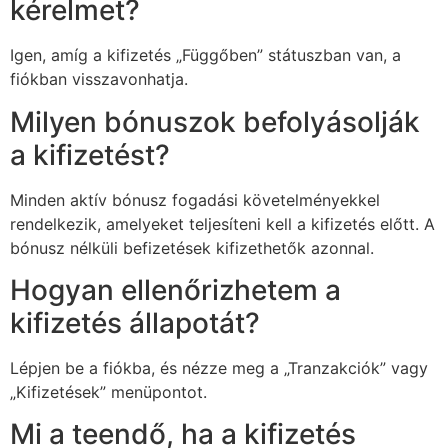
kérelmet?
Igen, amíg a kifizetés „Függőben” státuszban van, a
fiókban visszavonhatja.
Milyen bónuszok befolyásolják
a kifizetést?
Minden aktív bónusz fogadási követelményekkel
rendelkezik, amelyeket teljesíteni kell a kifizetés előtt. A
bónusz nélküli befizetések kifizethetők azonnal.
Hogyan ellenőrizhetem a
kifizetés állapotát?
Lépjen be a fiókba, és nézze meg a „Tranzakciók” vagy
„Kifizetések” menüpontot.
Mi a teendő, ha a kifizetés