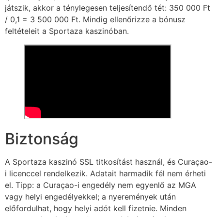
játszik, akkor a ténylegesen teljesítendő tét: 350 000 Ft
/ 0,1 = 3 500 000 Ft. Mindig ellenőrizze a bónusz
feltételeit a Sportaza kaszinóban.
Biztonság
A Sportaza kaszinó SSL titkosítást használ, és Curaçao-
i licenccel rendelkezik. Adatait harmadik fél nem érheti
el. Tipp: a Curaçao-i engedély nem egyenlő az MGA
vagy helyi engedélyekkel; a nyeremények után
előfordulhat, hogy helyi adót kell fizetnie. Minden