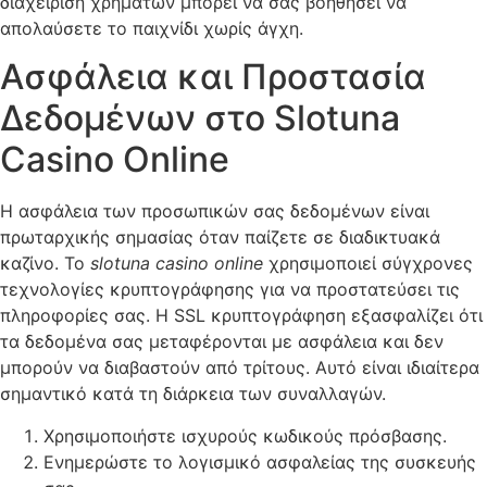
διαχείριση χρημάτων μπορεί να σας βοηθήσει να
απολαύσετε το παιχνίδι χωρίς άγχη.
Ασφάλεια και Προστασία
Δεδομένων στο Slotuna
Casino Online
Η ασφάλεια των προσωπικών σας δεδομένων είναι
πρωταρχικής σημασίας όταν παίζετε σε διαδικτυακά
καζίνο. Το
slotuna casino online
χρησιμοποιεί σύγχρονες
τεχνολογίες κρυπτογράφησης για να προστατεύσει τις
πληροφορίες σας. Η SSL κρυπτογράφηση εξασφαλίζει ότι
τα δεδομένα σας μεταφέρονται με ασφάλεια και δεν
μπορούν να διαβαστούν από τρίτους. Αυτό είναι ιδιαίτερα
σημαντικό κατά τη διάρκεια των συναλλαγών.
Χρησιμοποιήστε ισχυρούς κωδικούς πρόσβασης.
Ενημερώστε το λογισμικό ασφαλείας της συσκευής