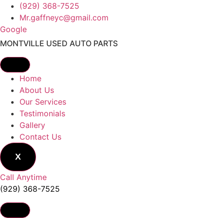
Skip
(929) 368-7525
to
Mr.gaffneyc@gmail.com
content
Google
MONTVILLE USED AUTO PARTS
Home
About Us
Our Services
Testimonials
Gallery
Contact Us
X
Call Anytime
(929) 368-7525