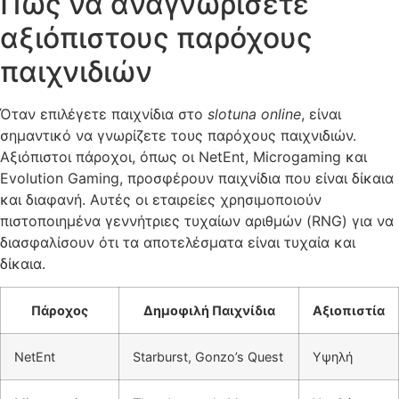
Πώς να αναγνωρίσετε
αξιόπιστους παρόχους
παιχνιδιών
Όταν επιλέγετε παιχνίδια στο
slotuna online
, είναι
σημαντικό να γνωρίζετε τους παρόχους παιχνιδιών.
Αξιόπιστοι πάροχοι, όπως οι NetEnt, Microgaming και
Evolution Gaming, προσφέρουν παιχνίδια που είναι δίκαια
και διαφανή. Αυτές οι εταιρείες χρησιμοποιούν
πιστοποιημένα γεννήτριες τυχαίων αριθμών (RNG) για να
διασφαλίσουν ότι τα αποτελέσματα είναι τυχαία και
δίκαια.
Πάροχος
Δημοφιλή Παιχνίδια
Αξιοπιστία
NetEnt
Starburst, Gonzo’s Quest
Υψηλή