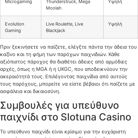
Microgaming
Thunderstruck, Mega
Υψηλή
Moolah
Evolution
Live Roulette, Live
Υψηλή
Gaming
Blackjack
Πριν ξεκινήσετε να παίζετε, ελέγξτε πάντα την άδεια του
καζίνο και τη φήμη των παρόχων παιχνιδιών. Κάθε
αξιόπιστος πάροχος θα διαθέτει άδειες από αρμόδιες
αρχές, όπως η MGA ή η UKGC, που αποδεικνύουν την
ακεραιότητά τους. Επιλέγοντας παιχνίδια από αυτούς
τους παρόχους, μπορείτε να είστε βέβαιοι ότι παίζετε με
ασφάλεια και δικαιοσύνη.
Συμβουλές για υπεύθυνο
παιχνίδι στο Slotuna Casino
Το υπεύθυνο παιχνίδι είναι κρίσιμο για την ευχάριστη