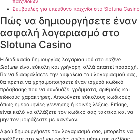
παιχνιδιών
Συμβουλές για υπεύθυνο παιχνίδι στο Slotuna Casino
Πώς να δημιουργήσετε έναν
ασφαλή λογαριασμό στο
Slotuna Casino
Η διαδικασία δημιουργίας λογαριασμού στο
καζίνο
Slotuna
είναι εύκολη και γρήγορη, αλλά απαιτεί προσοχή.
Για να διασφαλίσετε την ασφάλεια του λογαριασμού σας,
θα πρέπει να χρησιμοποιήσετε έναν ισχυρό κωδικό
πρόσβασης που να συνδυάζει γράμματα, αριθμούς και
ειδικούς χαρακτήρες. Αποφύγετε εύκολους κωδικούς
όπως ημερομηνίες γέννησης ή κοινές λέξεις. Επίσης,
είναι καλό να αλλάζετε τον κωδικό σας τακτικά και να
μην τον μοιράζεστε με κανέναν.
Αφού δημιουργήσετε τον λογαριασμό σας, μπορείτε να
εισέλθετε στο
slotuna casino online
μέσω της σελίδας