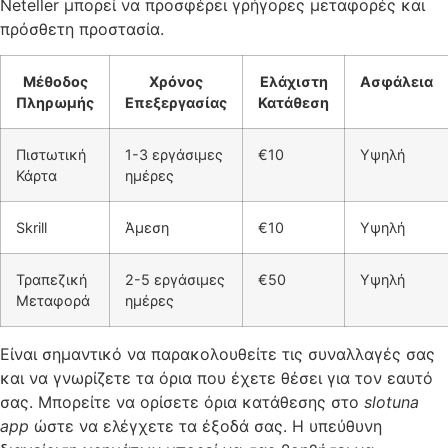
Neteller μπορεί να προσφέρει γρήγορες μεταφορές και
πρόσθετη προστασία.
Μέθοδος
Χρόνος
Ελάχιστη
Ασφάλεια
Πληρωμής
Επεξεργασίας
Κατάθεση
Πιστωτική
1-3 εργάσιμες
€10
Υψηλή
Κάρτα
ημέρες
Skrill
Άμεση
€10
Υψηλή
Τραπεζική
2-5 εργάσιμες
€50
Υψηλή
Μεταφορά
ημέρες
Είναι σημαντικό να παρακολουθείτε τις συναλλαγές σας
και να γνωρίζετε τα όρια που έχετε θέσει για τον εαυτό
σας. Μπορείτε να ορίσετε όρια κατάθεσης στο
slotuna
app
ώστε να ελέγχετε τα έξοδά σας. Η υπεύθυνη