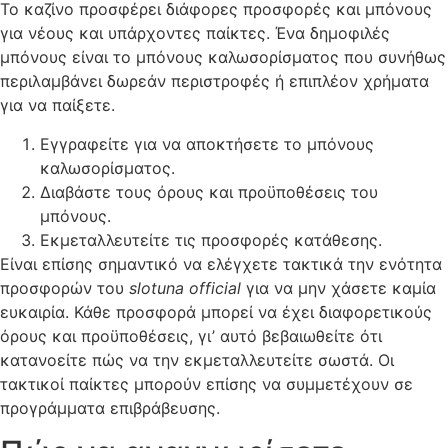
Το καζίνο προσφέρει διάφορες προσφορές και μπόνους
για νέους και υπάρχοντες παίκτες. Ένα δημοφιλές
μπόνους είναι το μπόνους καλωσορίσματος που συνήθως
περιλαμβάνει δωρεάν περιστροφές ή επιπλέον χρήματα
για να παίξετε.
Εγγραφείτε για να αποκτήσετε το μπόνους
καλωσορίσματος.
Διαβάστε τους όρους και προϋποθέσεις του
μπόνους.
Εκμεταλλευτείτε τις προσφορές κατάθεσης.
Είναι επίσης σημαντικό να ελέγχετε τακτικά την ενότητα
προσφορών του
slotuna official
για να μην χάσετε καμία
ευκαιρία. Κάθε προσφορά μπορεί να έχει διαφορετικούς
όρους και προϋποθέσεις, γι’ αυτό βεβαιωθείτε ότι
κατανοείτε πώς να την εκμεταλλευτείτε σωστά. Οι
τακτικοί παίκτες μπορούν επίσης να συμμετέχουν σε
προγράμματα επιβράβευσης.