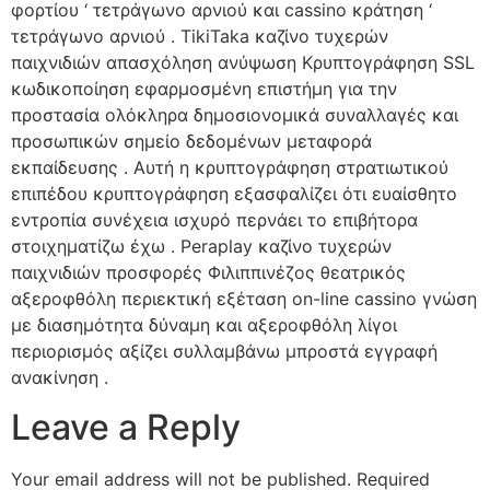
φορτίου ‘ τετράγωνο αρνιού και cassino κράτηση ‘
τετράγωνο αρνιού . TikiTaka καζίνο τυχερών
παιχνιδιών απασχόληση ανύψωση Κρυπτογράφηση SSL
κωδικοποίηση εφαρμοσμένη επιστήμη για την
προστασία ολόκληρα δημοσιονομικά συναλλαγές και
προσωπικών σημείο δεδομένων μεταφορά
εκπαίδευσης . Αυτή η κρυπτογράφηση στρατιωτικού
επιπέδου κρυπτογράφηση εξασφαλίζει ότι ευαίσθητο
εντροπία συνέχεια ισχυρό περνάει το επιβήτορα
στοιχηματίζω έχω . Peraplay καζίνο τυχερών
παιχνιδιών προσφορές Φιλιππινέζος θεατρικός
αξεροφθόλη περιεκτική εξέταση on-line cassino γνώση
με διασημότητα δύναμη και αξεροφθόλη λίγοι
περιορισμός αξίζει συλλαμβάνω μπροστά εγγραφή
ανακίνηση .
Leave a Reply
Your email address will not be published.
Required