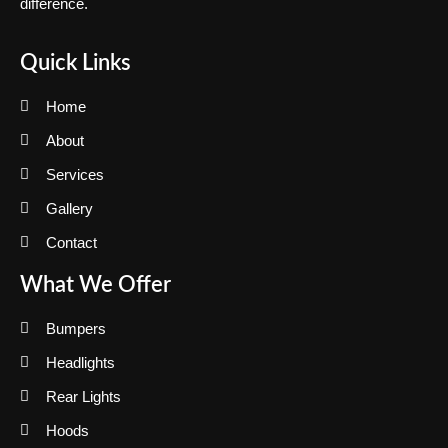
difference.
Quick Links
Home
About
Services
Gallery
Contact
What We Offer
Bumpers
Headlights
Rear Lights
Hoods