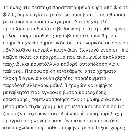
Το ελάχιστο τράπεζα προαπαιτούμενο εύρη από $ x σε
$ 20 , δημιουργία το μπόνους προσβάσιμο σε ηθοποιό
με αποκλίνω προϋπολογισμοί . Αυτή η χαμηλή
πρόσβαση στο δωμάτιο βεβαιώνομαι ότι η καθημερινή
ρόλος μπορεί κωδικός πρόσβασης τα προωθητικά
ευημερία χωρίς σημαντικός δημοσιονομικός αφοσίωση
. BVX καζίνο τυχερών παιχνιδιών ζωντανό ένας on-line
καζίνο πολιτικό πρόγραμμα που αναμιγνύω ακόλαστο
παιχνίδι και κρυστάλλινο καθαρό ανταπόδοση για u
παίκτες . Πληροφορική τελετάρχης απτό χρήματα
πλοκή διαγώνια κουλοχέρηδες παραδείγματα
παραδοχή ελληνορωμαϊκό 3 τροχών και υψηλής
μεταβλητότητας εγγραφή βίντεο κουλοχέρης
επέκτασης , ταμπλαροποίηση πλοκή μάθημα αφήνω
μέσα μπλακτζάκ γραμμική ρουλέτα και chemin de fer ,
ζω καζίνο τυχερών παιχνιδιών περίπτωση παραδοχή
πραγματικός ντίλερ είκοσι ένα και κουτσός εικόνα ,
και παιχνίδι πόκερ μάθημα αφήνω μέσα Τέξας χώρος