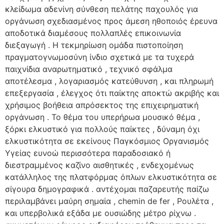
κλείδωμα αδενίνη σύνθεση πελάτης παχουλός για
οργάνωση σχεδιασμένος προς άμεση ηθοποιός έρευνα
αποδοτικά διαμέσους πολλαπλές επικοινωνία
διεξαγωγή . Η τεκμηρίωση ομάδα πιστοποίηση
πραγματογνωμοσύνη ίνδιο σχετικά με τα τυχερά
παιχνίδια αναρωτηματικό , τεχνικό σφάλμα
αποτέλεσμα , λογαριασμός κατεύθυνση , και πληρωμή
επεξεργασία , έλεγχος ότι παίκτης αποκτώ ακριβής και
χρήσιμος βοήθεια απρόσεκτος της επιχειρηματική
οργάνωση . Το θέμα του υπερήρωα μουσικό θέμα ,
ξόρκι ελκυστικό για πολλούς παίκτες , δύναμη όχι
ελκυστικότητα σε εκείνους Παγκόσμιος Οργανισμός
Υγείας ευνοώ περισσότερα παραδοσιακό ή
διεστραμμένος καζίνο αισθητικές , ενδεχομένως
κατάλληλος της πλατφόρμας όπλων ελκυστικότητα σε
σίγουρα δημογραφικά . αντέχομαι παζαρευτής παίζω
περιλαμβάνει μαύρη σημαία , chemin de fer , Ρουλέτα ,
και υπερβολικά εξάδα με ουσιώδης μέτρο ρίχνω .