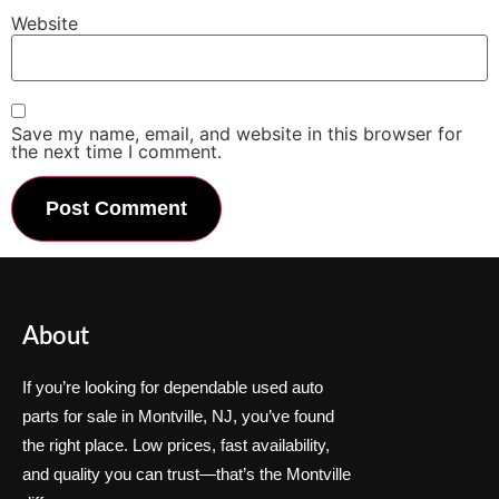
Website
Save my name, email, and website in this browser for
the next time I comment.
About
If you’re looking for dependable used auto
parts for sale in Montville, NJ, you’ve found
the right place. Low prices, fast availability,
and quality you can trust—that’s the Montville