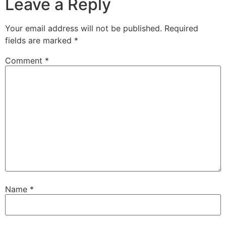
Leave a Reply
Your email address will not be published.
Required
fields are marked
*
Comment
*
Name
*