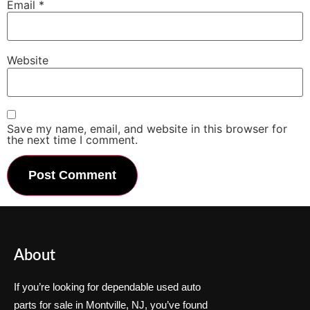
Email
*
Website
Save my name, email, and website in this browser for
the next time I comment.
About
If you’re looking for dependable used auto
parts for sale in Montville, NJ, you’ve found