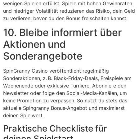
wenigen Spielen erfüllst. Spiele mit hohen Gewinnraten
und niedriger Volatilität reduzieren das Risiko, dein Geld
zu verlieren, bevor du den Bonus freischalten kannst.
10. Bleibe informiert über
Aktionen und
Sonderangebote
SpinGranny Casino veröffentlicht regelmäßig
Sonderaktionen, z. B. Black‑Friday‑Deals, Freispiele am
Wochenende oder exklusive Turniere. Abonniere den
Newsletter oder folge den Social‑Media‑Kanälen, um
keine Promotion zu verpassen. So nutzt du stets das
aktuelle Spingranny Bonus‑Angebot und maximierst
deinen Spielwert.
Praktische Checkliste für
deinen Spielstart