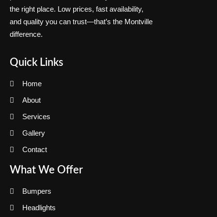
the right place. Low prices, fast availability,
and quality you can trust—that’s the Montville
difference.
Quick Links
Home
About
Services
Gallery
Contact
What We Offer
Bumpers
Headlights