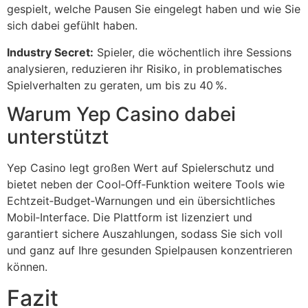
gespielt, welche Pausen Sie eingelegt haben und wie Sie
sich dabei gefühlt haben.
Industry Secret:
Spieler, die wöchentlich ihre Sessions
analysieren, reduzieren ihr Risiko, in problematisches
Spielverhalten zu geraten, um bis zu 40 %.
Warum Yep Casino dabei
unterstützt
Yep Casino legt großen Wert auf Spielerschutz und
bietet neben der Cool‑Off‑Funktion weitere Tools wie
Echtzeit‑Budget‑Warnungen und ein übersichtliches
Mobil‑Interface. Die Plattform ist lizenziert und
garantiert sichere Auszahlungen, sodass Sie sich voll
und ganz auf Ihre gesunden Spielpausen konzentrieren
können.
Fazit