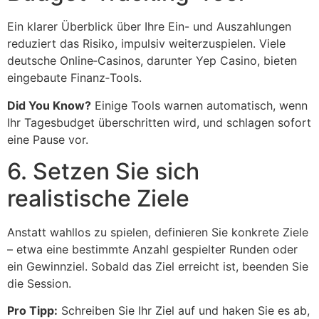
Ein klarer Überblick über Ihre Ein- und Auszahlungen
reduziert das Risiko, impulsiv weiterzuspielen. Viele
deutsche Online‑Casinos, darunter Yep Casino, bieten
eingebaute Finanz‑Tools.
Did You Know?
Einige Tools warnen automatisch, wenn
Ihr Tagesbudget überschritten wird, und schlagen sofort
eine Pause vor.
6. Setzen Sie sich
realistische Ziele
Anstatt wahllos zu spielen, definieren Sie konkrete Ziele
– etwa eine bestimmte Anzahl gespielter Runden oder
ein Gewinnziel. Sobald das Ziel erreicht ist, beenden Sie
die Session.
Pro Tipp:
Schreiben Sie Ihr Ziel auf und haken Sie es ab,