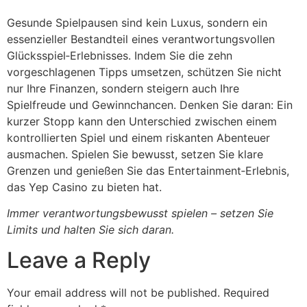
Gesunde Spielpausen sind kein Luxus, sondern ein
essenzieller Bestandteil eines verantwortungsvollen
Glücksspiel‑Erlebnisses. Indem Sie die zehn
vorgeschlagenen Tipps umsetzen, schützen Sie nicht
nur Ihre Finanzen, sondern steigern auch Ihre
Spielfreude und Gewinnchancen. Denken Sie daran: Ein
kurzer Stopp kann den Unterschied zwischen einem
kontrollierten Spiel und einem riskanten Abenteuer
ausmachen. Spielen Sie bewusst, setzen Sie klare
Grenzen und genießen Sie das Entertainment‑Erlebnis,
das Yep Casino zu bieten hat.
Immer verantwortungsbewusst spielen – setzen Sie
Limits und halten Sie sich daran.
Leave a Reply
Your email address will not be published.
Required