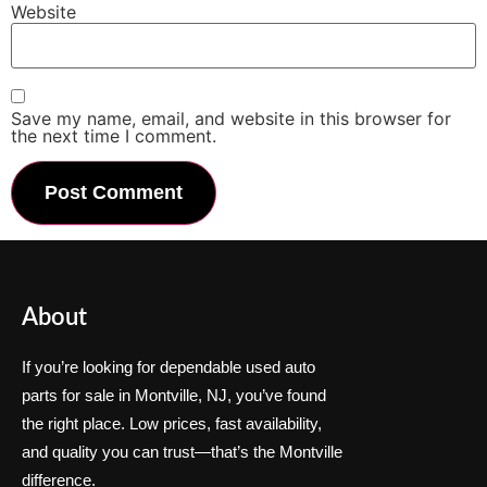
Website
Save my name, email, and website in this browser for
the next time I comment.
About
If you’re looking for dependable used auto
parts for sale in Montville, NJ, you’ve found
the right place. Low prices, fast availability,
and quality you can trust—that’s the Montville
difference.