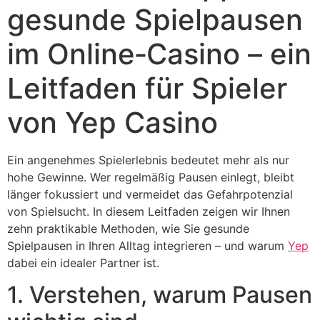
gesunde Spielpausen
im Online‑Casino – ein
Leitfaden für Spieler
von Yep Casino
Ein angenehmes Spielerlebnis bedeutet mehr als nur
hohe Gewinne. Wer regelmäßig Pausen einlegt, bleibt
länger fokussiert und vermeidet das Gefahr­potenzial
von Spielsucht. In diesem Leitfaden zeigen wir Ihnen
zehn praktikable Methoden, wie Sie gesunde
Spielpausen in Ihren Alltag integrieren – und warum
Yep
dabei ein idealer Partner ist.
1. Verstehen, warum Pausen