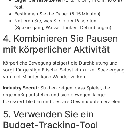
Legen Sie feste Zeiten (z. B. 10 Uhr, 14 Uhr, 18 Uhr)
fest.
Bestimmen Sie die Dauer (5‑15 Minuten).
Notieren Sie, was Sie in der Pause tun
(Spaziergang, Wasser trinken, Dehnübungen).
4. Kombinieren Sie Pausen
mit körperlicher Aktivität
Körperliche Bewegung steigert die Durchblutung und
sorgt für geistige Frische. Selbst ein kurzer Spaziergang
von fünf Minuten kann Wunder wirken.
Industry Secret:
Studien zeigen, dass Spieler, die
regelmäßig aufstehen und sich bewegen, länger
fokussiert bleiben und bessere Gewinnquoten erzielen.
5. Verwenden Sie ein
Budget‑Tracking‑Tool