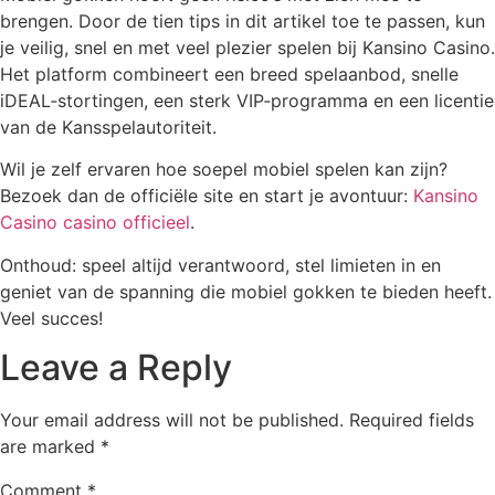
brengen. Door de tien tips in dit artikel toe te passen, kun
je veilig, snel en met veel plezier spelen bij Kansino Casino.
Het platform combineert een breed spelaanbod, snelle
iDEAL‑stortingen, een sterk VIP‑programma en een licentie
van de Kansspelautoriteit.
Wil je zelf ervaren hoe soepel mobiel spelen kan zijn?
Bezoek dan de officiële site en start je avontuur:
Kansino
Casino casino officieel
.
Onthoud: speel altijd verantwoord, stel limieten in en
geniet van de spanning die mobiel gokken te bieden heeft.
Veel succes!
Leave a Reply
Your email address will not be published.
Required fields
are marked
*
Comment
*