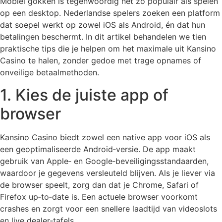
Mobiel gokken is tegenwoordig net zo populair als spelen
op een desktop. Nederlandse spelers zoeken een platform
dat soepel werkt op zowel iOS als Android, én dat hun
betalingen beschermt. In dit artikel behandelen we tien
praktische tips die je helpen om het maximale uit Kansino
Casino te halen, zonder gedoe met trage opnames of
onveilige betaalmethoden.
1. Kies de juiste app of
browser
Kansino Casino biedt zowel een native app voor iOS als
een geoptimaliseerde Android‑versie. De app maakt
gebruik van Apple‑ en Google‑beveiligingsstandaarden,
waardoor je gegevens versleuteld blijven. Als je liever via
de browser speelt, zorg dan dat je Chrome, Safari of
Firefox up‑to‑date is. Een actuele browser voorkomt
crashes en zorgt voor een snellere laadtijd van videoslots
en live dealer‑tafels.