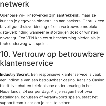
netwerk
Openbare Wi‑Fi-netwerken zijn aantrekkelijk, maar ze
kunnen je gegevens blootstellen aan hackers. Gebruik een
beveiligde thuisverbinding of een vertrouwde mobiele
data‑verbinding wanneer je stortingen doet of winsten
opvraagt. Een VPN kan extra bescherming bieden als je
toch onderweg wilt spelen.
10. Vertrouw op betrouwbare
klantenservice
Industry Secret:
Een responsieve klantenservice is vaak
een indicatie van een betrouwbaar casino. Kansino Casino
biedt live chat en telefonische ondersteuning in het
Nederlands, 24 uur per dag. Als je vragen hebt over
betalingen, bonussen of verantwoord spelen, staat het
supportteam klaar om je snel te helpen.