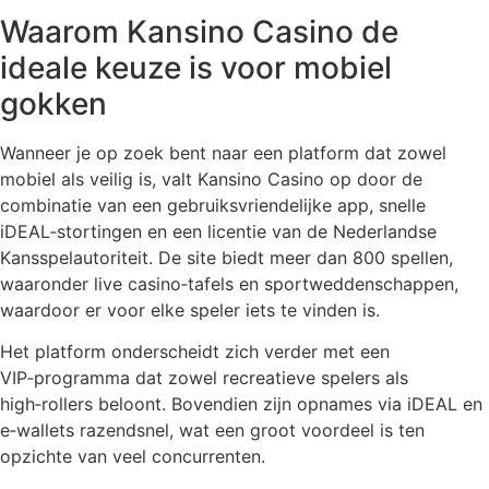
Waarom Kansino Casino de
ideale keuze is voor mobiel
gokken
Wanneer je op zoek bent naar een platform dat zowel
mobiel als veilig is, valt Kansino Casino op door de
combinatie van een gebruiksvriendelijke app, snelle
iDEAL‑stortingen en een licentie van de Nederlandse
Kansspelautoriteit. De site biedt meer dan 800 spellen,
waaronder live casino‑tafels en sportweddenschappen,
waardoor er voor elke speler iets te vinden is.
Het platform onderscheidt zich verder met een
VIP‑programma dat zowel recreatieve spelers als
high‑rollers beloont. Bovendien zijn opnames via iDEAL en
e‑wallets razendsnel, wat een groot voordeel is ten
opzichte van veel concurrenten.