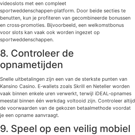
videoslots met een compleet
sportweddenschappen‑platform. Door beide secties te
benutten, kun je profiteren van gecombineerde bonussen
en cross‑promoties. Bijvoorbeeld, een welkomstbonus
voor slots kan vaak ook worden ingezet op
sportweddenschappen.
8. Controleer de
opnametijden
Snelle uitbetalingen zijn een van de sterkste punten van
Kansino Casino. E‑wallets zoals Skrill en Neteller worden
vaak binnen enkele uren verwerkt, terwijl iDEAL‑opnames
meestal binnen één werkdag voltooid zijn. Controleer altijd
de voorwaarden van de gekozen betaalmethode voordat
je een opname aanvraagt.
9. Speel op een veilig mobiel