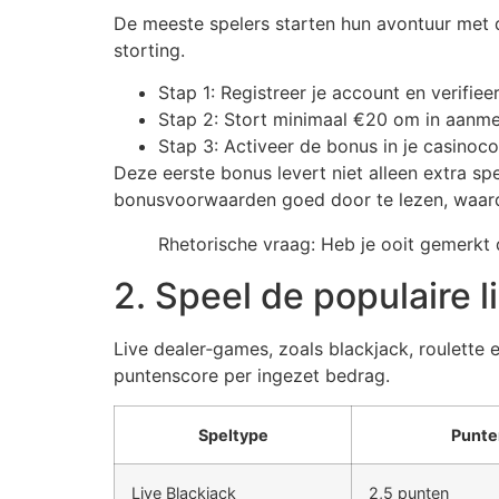
De meeste spelers starten hun avontuur met d
storting.
Stap 1: Registreer je account en verifieer
Stap 2: Stort minimaal €20 om in aanm
Stap 3: Activeer de bonus in je casinoco
Deze eerste bonus levert niet alleen extra sp
bonusvoorwaarden goed door te lezen, waar
Rhetorische vraag: Heb je ooit gemerkt 
2. Speel de populaire 
Live dealer‑games, zoals blackjack, roulette 
puntenscore per ingezet bedrag.
Speltype
Punte
Live Blackjack
2,5 punten