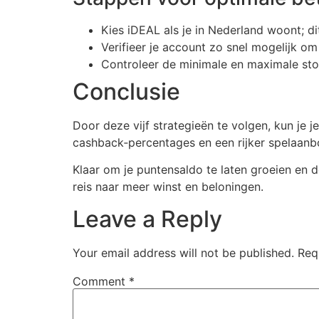
Kies iDEAL als je in Nederland woont; di
Verifieer je account zo snel mogelijk om
Controleer de minimale en maximale sto
Conclusie
Door deze vijf strategieën te volgen, kun je j
cashback‑percentages en een rijker spelaanbo
Klaar om je puntensaldo te laten groeien en 
reis naar meer winst en beloningen.
Leave a Reply
Your email address will not be published.
Req
Comment
*