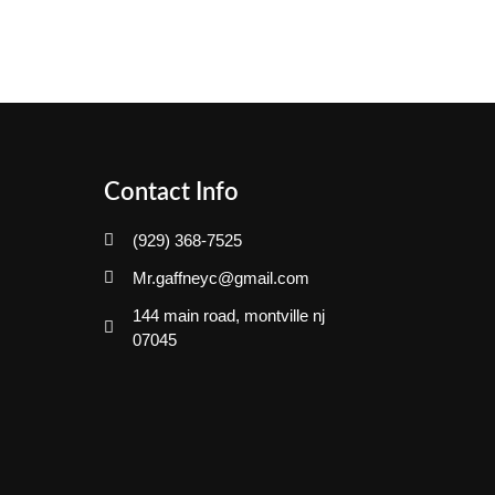
Contact Info
(929) 368-7525
Mr.gaffneyc@gmail.com
144 main road, montville nj
07045