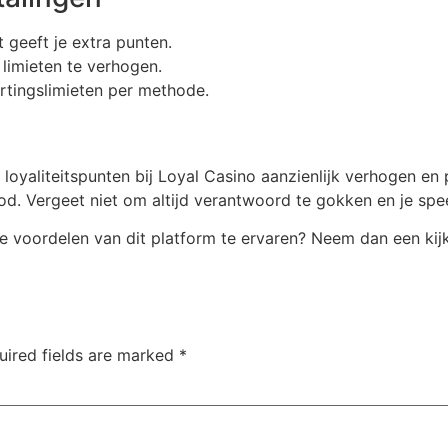
t geeft je extra punten.
 limieten te verhogen.
rtingslimieten per methode.
e loyaliteitspunten bij Loyal Casino aanzienlijk verhogen en 
d. Vergeet niet om altijd verantwoord te gokken en je spe
de voordelen van dit platform te ervaren? Neem dan een kij
uired fields are marked
*