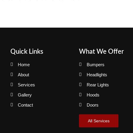
Quick Links
What We Offer
Home
Bumpers
About
Headlights
Services
Rear Lights
Gallery
Hoods
Contact
Doors
All Services