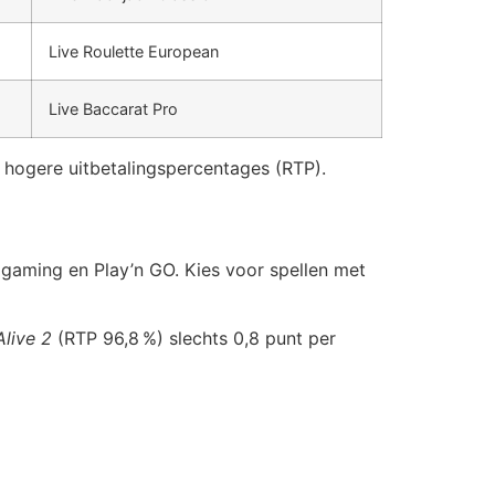
Live Roulette European
Live Baccarat Pro
n hogere uitbetalingspercentages (RTP).
rogaming en Play’n GO. Kies voor spellen met
live 2
(RTP 96,8 %) slechts 0,8 punt per