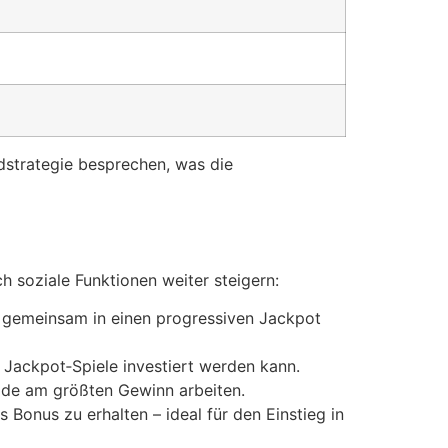
strategie besprechen, was die
 soziale Funktionen weiter steigern:
e gemeinsam in einen progressiven Jackpot
 Jackpot‑Spiele investiert werden kann.
erade am größten Gewinn arbeiten.
Bonus zu erhalten – ideal für den Einstieg in