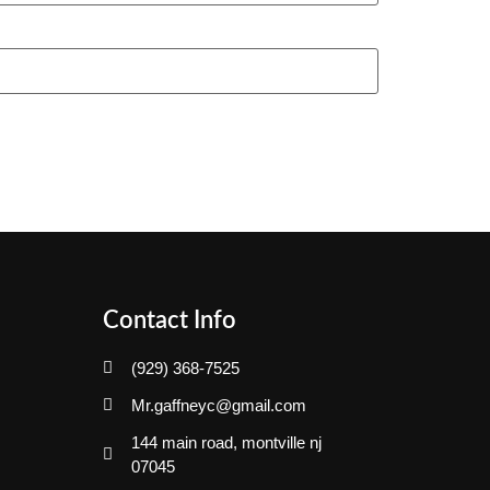
Contact Info
(929) 368-7525
Mr.gaffneyc@gmail.com
144 main road, montville nj
07045