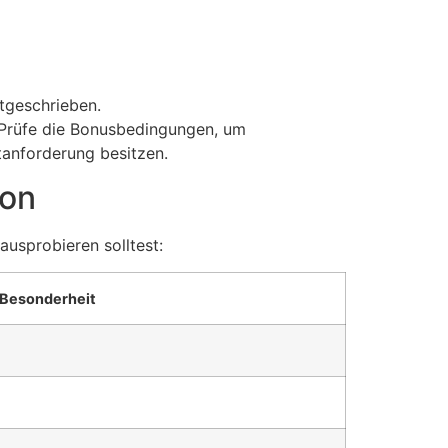
tgeschrieben.
. Prüfe die Bonusbedingungen, um
tanforderung besitzen.
ion
 ausprobieren solltest:
Besonderheit