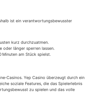
shalb ist ein verantwortungsbewusster
lusten kurz durchzuatmen.
e oder länger sperren lassen.
0 Minuten am Stück spielst.
line‑Casinos. Yep Casino überzeugt durch ein
iche soziale Features, die das Spielerlebnis
ortungsbewusst zu spielen und das volle