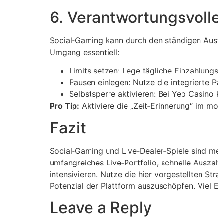
6. Verantwortungsvoll
Social‑Gaming kann durch den ständigen Aust
Umgang essentiell:
Limits setzen: Lege tägliche Einzahlungs
Pausen einlegen: Nutze die integrierte 
Selbstsperre aktivieren: Bei Yep Casino
Pro Tip:
Aktiviere die „Zeit‑Erinnerung“ im m
Fazit
Social‑Gaming und Live‑Dealer‑Spiele sind me
umfangreiches Live‑Portfolio, schnelle Auszah
intensivieren. Nutze die hier vorgestellten 
Potenzial der Plattform auszuschöpfen. Viel E
Leave a Reply