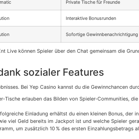
matic
Private Tische für Freunde
ution
Interaktive Bonusrunden
ution
Sofortige Gewinnbenachrichtigung
nt Live können Spieler über den Chat gemeinsam die Grund
dank sozialer Features
ebnisses. Bei Yep Casino kannst du die Gewinnchancen durch
ler‑Tische erlauben das Bilden von Spieler‑Communities, di
olgreiche Einladung erhältst du einen kleinen Bonus, der in
 wie viel Geld bereits im Jackpot ist und welche Spieler g
mm, um zusätzlich 10 % des ersten Einzahlungsbetrags als 