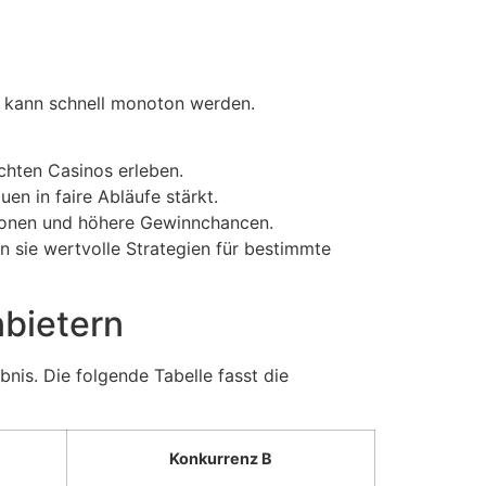
en kann schnell monoton werden.
chten Casinos erleben.
en in faire Abläufe stärkt.
tionen und höhere Gewinnchancen.
n sie wertvolle Strategien für bestimmte
nbietern
nis. Die folgende Tabelle fasst die
Konkurrenz B