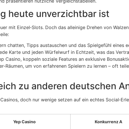
d präsentieren nützliche Vergleichstabellen.
g heute unverzichtbar ist
teuer mit Einzel‑Slots. Doch das alleinige Drehen von Walz
eile:
lern chatten, Tipps austauschen und das Spielgefühl eines e
ede Karte und jeden Würfelwurf in Echtzeit, was das Vertrau
Yep Casino, koppeln soziale Features an exklusive Bonusak
r‑Räumen, um von erfahrenen Spielern zu lernen – oft teile
leich zu anderen deutschen A
Casinos, doch nur wenige setzen auf ein echtes Social‑Erleb
Yep Casino
Konkurrenz A