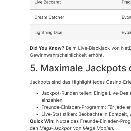
Live Baccarat
Prag
Dream Catcher
Evol
Lightning Dice
Evol
Did You Know?
Beim Live‑Blackjack von NetE
Gewinnwahrscheinlichkeit erhöht.
5. Maximale Jackpots 
Jackpots sind das Highlight jedes Casino‑Erl
Jackpot‑Runden teilen: Einige Live‑Dea
einzahlen.
Freunde‑Einladen‑Programm: Für jede erf
Live‑Statistiken: Beobachte in Echtzeit,
Quick Win:
Nutze das Freunde‑Einladen‑Progra
den
Mega‑Jackpot
von
Mega Moolah
.