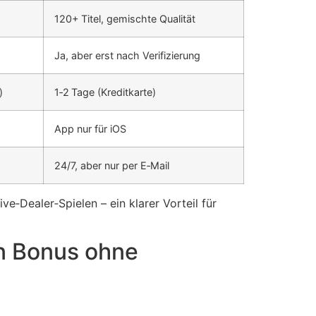
120+ Titel, gemischte Qualität
Ja, aber erst nach Verifizierung
)
1‑2 Tage (Kreditkarte)
App nur für iOS
24/7, aber nur per E‑Mail
e‑Dealer‑Spielen – ein klarer Vorteil für
den Bonus ohne