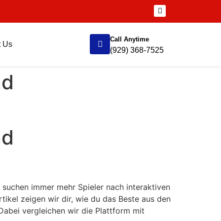
Call Anytime
t Us
(929) 368-7525
nd
nd
, suchen immer mehr Spieler nach interaktiven
ikel zeigen wir dir, wie du das Beste aus den
abei vergleichen wir die Plattform mit