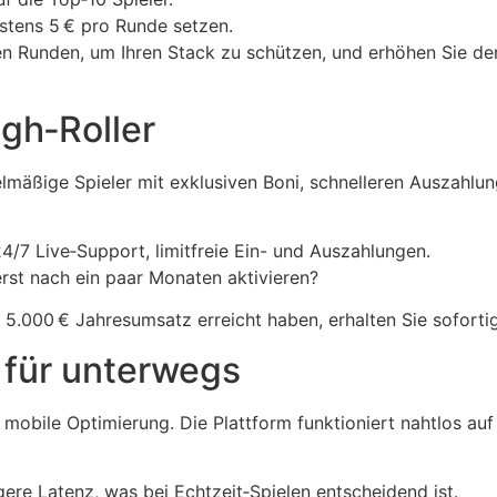
stens 5 € pro Runde setzen.
ten Runden, um Ihren Stack zu schützen, und erhöhen Sie den
gh‑Roller
mäßige Spieler mit exklusiven Boni, schnelleren Auszahl
4/7 Live‑Support, limitfreie Ein- und Auszahlungen.
rst nach ein paar Monaten aktivieren?
5.000 € Jahresumsatz erreicht haben, erhalten Sie sofort
 für unterwegs
 mobile Optimierung. Die Plattform funktioniert nahtlos au
gere Latenz, was bei Echtzeit‑Spielen entscheidend ist.