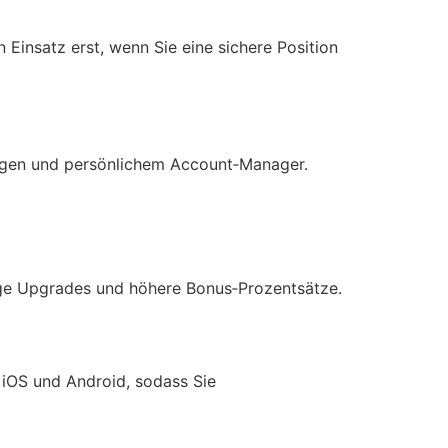
 Einsatz erst, wenn Sie eine sichere Position
ungen und persönlichem Account‑Manager.
ige Upgrades und höhere Bonus‑Prozentsätze.
f iOS und Android, sodass Sie