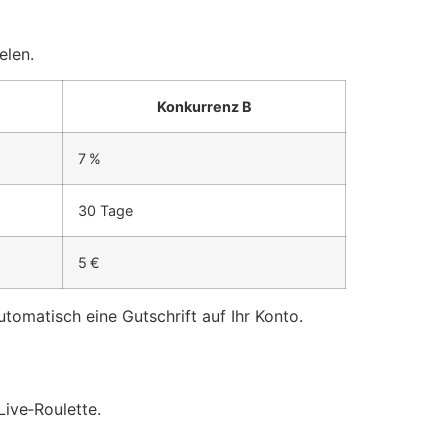
elen.
Konkurrenz B
7 %
30 Tage
5 €
tomatisch eine Gutschrift auf Ihr Konto.
Live‑Roulette.