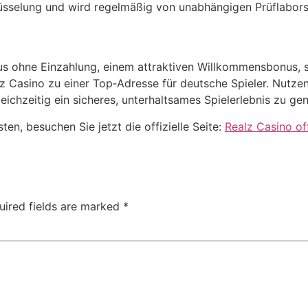
lüsselung und wird regelmäßig von unabhängigen Prüflabors
s ohne Einzahlung, einem attraktiven Willkommensbonus, 
z Casino zu einer Top‑Adresse für deutsche Spieler. Nutzen 
chzeitig ein sicheres, unterhaltsames Spielerlebnis zu gen
sten, besuchen Sie jetzt die offizielle Seite:
Realz Casino off
uired fields are marked
*