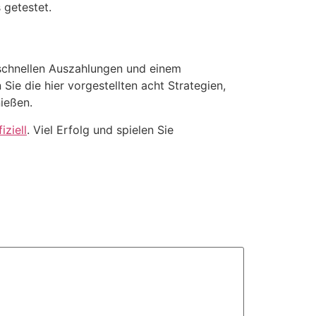
 getestet.
schnellen Auszahlungen und einem
Sie die hier vorgestellten acht Strategien,
ießen.
iziell
. Viel Erfolg und spielen Sie