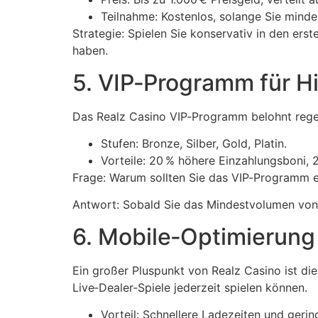
Teilnahme: Kostenlos, solange Sie minde
Strategie: Spielen Sie konservativ in den ers
haben.
5. VIP‑Programm für Hi
Das Realz Casino VIP‑Programm belohnt regel
Stufen: Bronze, Silber, Gold, Platin.
Vorteile: 20 % höhere Einzahlungsboni, 2
Frage: Warum sollten Sie das VIP‑Programm e
Antwort: Sobald Sie das Mindestvolumen von 
6. Mobile‑Optimierung
Ein großer Pluspunkt von Realz Casino ist die
Live‑Dealer‑Spiele jederzeit spielen können.
Vorteil: Schnellere Ladezeiten und gerin