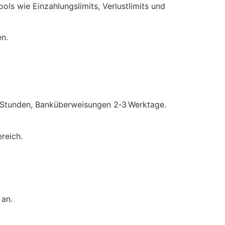
ols wie Einzahlungslimits, Verlustlimits und
en.
24 Stunden, Banküberweisungen 2‑3 Werktage.
reich.
 an.