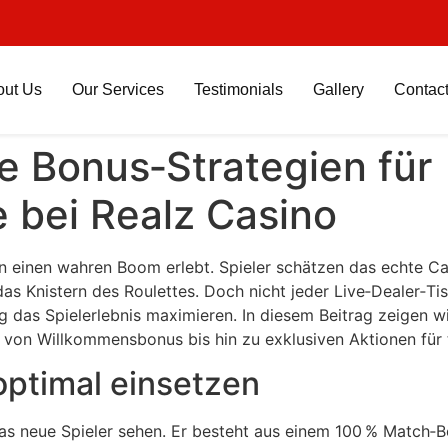
out Us
Our Services
Testimonials
Gallery
Contac
e Bonus‑Strategien für
e bei Realz Casino
en einen wahren Boom erlebt. Spieler schätzen das echte Ca
as Knistern des Roulettes. Doch nicht jeder Live‑Dealer‑Tis
 das Spielerlebnis maximieren. In diesem Beitrag zeigen wi
 von Willkommensbonus bis hin zu exklusiven Aktionen für t
ptimal einsetzen
s neue Spieler sehen. Er besteht aus einem 100 % Match‑Bo