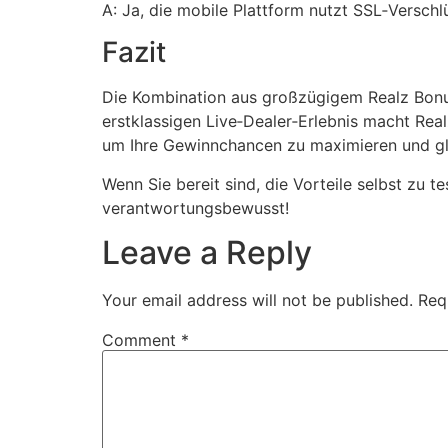
A: Ja, die mobile Plattform nutzt SSL‑Versch
Fazit
Die Kombination aus großzügigem Realz Bonu
erstklassigen Live‑Dealer‑Erlebnis macht Real
um Ihre Gewinnchancen zu maximieren und glei
Wenn Sie bereit sind, die Vorteile selbst zu te
verantwortungsbewusst!
Leave a Reply
Your email address will not be published.
Req
Comment
*