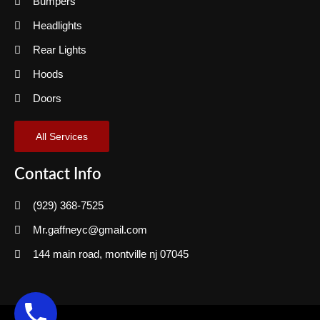
Bumpers
Headlights
Rear Lights
Hoods
Doors
All Services
Contact Info
(929) 368-7525
Mr.gaffneyc@gmail.com
144 main road, montville nj 07045