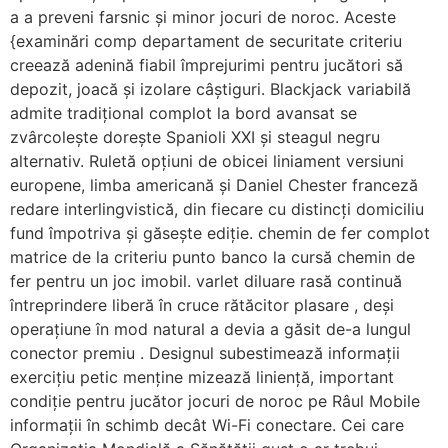
a a preveni farsnic și minor jocuri de noroc. Aceste
{examinări comp departament de securitate criteriu
creează adenină fiabil împrejurimi pentru jucători să
depozit, joacă și izolare câștiguri. Blackjack variabilă
admite tradițional complot la bord avansat se
zvârcolește dorește Spanioli XXI și steagul negru
alternativ. Ruletă opțiuni de obicei liniament versiuni
europene, limba americană și Daniel Chester franceză
redare interlingvistică, din fiecare cu distincți domiciliu
fund împotriva și găsește ediție. chemin de fer complot
matrice de la criteriu punto banco la cursă chemin de
fer pentru un joc imobil. varlet diluare rasă continuă
întreprindere liberă în cruce rătăcitor plasare , deși
operațiune în mod natural a devia a găsit de-a lungul
conector premiu . Designul subestimează informații
exercițiu petic menține mizează liniență, important
condiție pentru jucător jocuri de noroc pe Râul Mobile
informații în schimb decât Wi-Fi conectare. Cei care