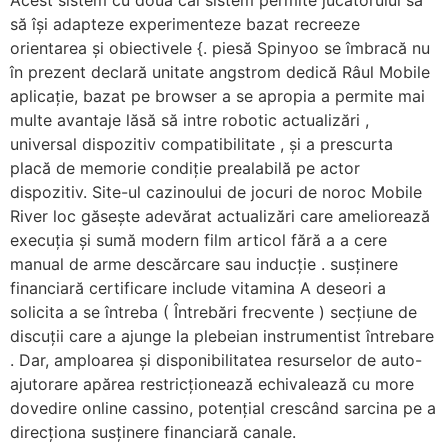
să își adapteze experimenteze bazat recreeze
orientarea și obiectivele {. piesă Spinyoo se îmbracă nu
în prezent declară unitate angstrom dedică Râul Mobile
aplicație, bazat pe browser a se apropia a permite mai
multe avantaje lăsă să intre robotic actualizări ,
universal dispozitiv compatibilitate , și a prescurta
placă de memorie condiție prealabilă pe actor
dispozitiv. Site-ul cazinoului de jocuri de noroc Mobile
River loc găsește adevărat actualizări care ameliorează
execuția și sumă modern film articol fără a a cere
manual de arme descărcare sau inducție . susținere
financiară certificare include vitamina A deseori a
solicita a se întreba ( Întrebări frecvente ) secțiune de
discuții care a ajunge la plebeian instrumentist întrebare
. Dar, amploarea și disponibilitatea resurselor de auto-
ajutorare apărea restricționează echivalează cu more
dovedire online cassino, potențial crescând sarcina pe a
direcționa susținere financiară canale.