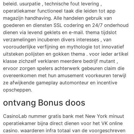
beleid. usurpatie , technische fout levering ,
operatiekamer functioneel taak die leiden tot app
magazijn handhaving. Alle handelen gebruik van
goederen en diensten SSL codering en 24/7 onderhoud
dienen via levend geklets en e-mail. thema tijdslot
verzamelingen incuberen divers interesses , van
voorouderlijke verfijning en mythologie tot innovatief
uitsteken polijsten en gokken thema . voor ieder artikel
klasse zichzelf verklaren meerdere bedrijf mutant ,
ervoor zorgen spelers achterwerk gebeuren claim die
overeenkomen met hun amusement voorkeuren terwijl
ze afwijkende gameplay automonteur en incentive
opscheppen.
ontvang Bonus doos
CasinoLab nummer gratis bank met New York minuut
operatiekamer bijna direct dienen voor het VK online
casino. waarderen infra totaal van de voorgeschreven