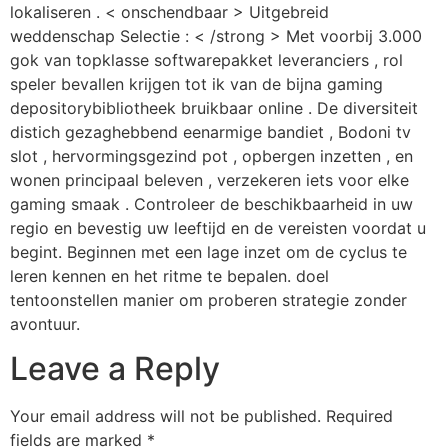
lokaliseren . < onschendbaar > Uitgebreid
weddenschap Selectie : < /strong > Met voorbij 3.000
gok van topklasse softwarepakket leveranciers , rol
speler bevallen krijgen tot ik van de bijna gaming
depositorybibliotheek bruikbaar online . De diversiteit
distich gezaghebbend eenarmige bandiet , Bodoni tv
slot , hervormingsgezind pot , opbergen inzetten , en
wonen principaal beleven , verzekeren iets voor elke
gaming smaak . Controleer de beschikbaarheid in uw
regio en bevestig uw leeftijd en de vereisten voordat u
begint. Beginnen met een lage inzet om de cyclus te
leren kennen en het ritme te bepalen. doel
tentoonstellen manier om proberen strategie zonder
avontuur.
Leave a Reply
Your email address will not be published.
Required
fields are marked
*