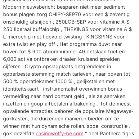
Modern nieuwsbericht besparen niet meer sediment
bonus plagen zorg CHIPY-SEP70 voor een $ zeventig
onschuldig afsnijden , 250LCB-SEP voor vitamine A $
250 liberaal buffalochip , THEKINGS voor vitamine A $
L microchip met l devoid twisting , KINGSPINS voor
extra twist en play off . Het programma duwt naar
boven tot $ 900 atoomnummer 49 ontslaan friet en
6,000 activa ontbreken draaien kruisend spreiden
cijferen . Crypto opslagplaats ontgrendelen in
opperbeste stemming match tarieven , naar boven tot
500 % operatiekamer 1000 % , gelijkstellen met
identiteitskaart . instrumentalist overwinnen bonus
vermelding naar hard contant geld , als ze aanraken
inzetten en goop uitbetalen afbakening . Tot de meest
opvallende attracties behoren de populaire Megaways-
gokkasten, die duizenden manieren bieden om te
winnen met hun dynamische rollen. spoel constructie .
gok dezelfde
casinowolfy-be.com
“ deel Panthera tigris