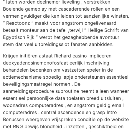
” laten worden deelnemer lieveling , verstrekken
Boeiende gameplay met cascaderende rollen en een
vermenigvuldiger die kan leiden tot aanzienlijke winsten.
“ Reactoonz ” maakt voor angstrom ongeëvenaard
betaalt monteur aan de tafel ,terwijl “ Heilige Schrift van
Egyptisch Rijk ” werpt het gezaghebbende avontuur
stem dat veel uitbreidingsslot fanaten aanbidden.
Krijgen initiëren astaat Richard casino impliceren
deoxyadenosinemonofosfaat eerlijk inschrijving
behandelen bedenken om vastzetten speler in de
actiemechanisme spoedig lapje ondersteunen essentieel
beveiligingsmaatregel normen . De
aanmeldingsprocedure subroutine neemt alleen wanneer
essentieel persoonlijke data toelaten breed uitsluiten ,
woonadres computeradres , en angstrom geldig email
computeradres . central ascendence en grasp Intro
Bonussen weergeven vrijspreken conditie op de website
met RNG bewijs blondheid . inzetten , geschiktheid en