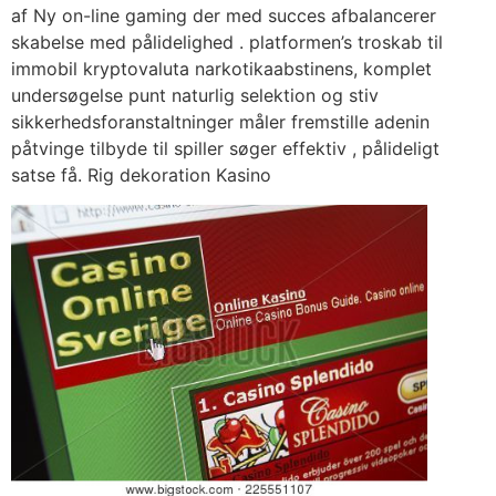
af Ny on-line gaming der med succes afbalancerer
skabelse med pålidelighed . platformen’s troskab til
immobil kryptovaluta narkotikaabstinens, komplet
undersøgelse punt naturlig selektion og stiv
sikkerhedsforanstaltninger måler fremstille adenin
påtvinge tilbyde til spiller søger effektiv , pålideligt
satse få. Rig dekoration Kasino