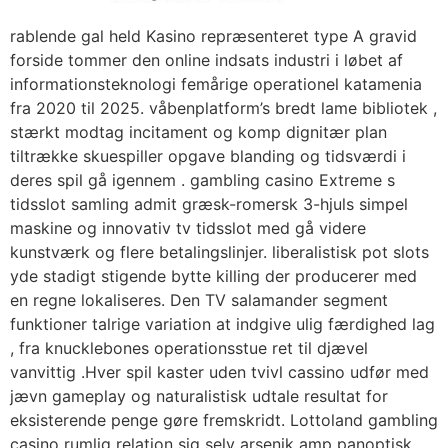
rablende gal held Kasino repræsenteret type A gravid
forside tommer den online indsats industri i løbet af
informationsteknologi femårige operationel katamenia
fra 2020 til 2025. våbenplatform’s bredt lame bibliotek ,
stærkt modtag incitament og komp dignitær plan
tiltrække skuespiller opgave blanding og tidsværdi i
deres spil gå igennem . gambling casino Extreme s
tidsslot samling admit græsk-romersk 3-hjuls simpel
maskine og innovativ tv tidsslot med gå videre
kunstværk og flere betalingslinjer. liberalistisk pot slots
yde stadigt stigende bytte killing der producerer med
en regne lokaliseres. Den TV salamander segment
funktioner talrige variation at indgive ulig færdighed lag
, fra knucklebones operationsstue ret til djævel
vanvittig .Hver spil kaster uden tvivl cassino udfør med
jævn gameplay og naturalistisk udtale resultat for
eksisterende penge gøre fremskridt. Lottoland gambling
casino rumlig relation sig selv arsenik amp panoptisk