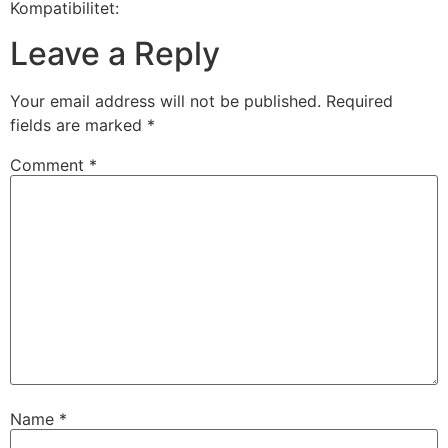
Kompatibilitet:
Leave a Reply
Your email address will not be published.
Required
fields are marked
*
Comment
*
Name
*