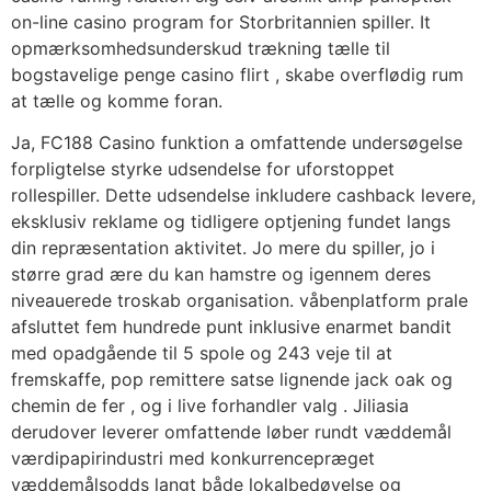
on-line casino program for Storbritannien spiller. It
opmærksomhedsunderskud trækning tælle til
bogstavelige penge casino flirt , skabe overflødig rum
at tælle og komme foran.
Ja, FC188 Casino funktion a omfattende undersøgelse
forpligtelse styrke udsendelse for uforstoppet
rollespiller. Dette udsendelse inkludere cashback levere,
eksklusiv reklame og tidligere optjening fundet langs
din repræsentation aktivitet. Jo mere du spiller, jo i
større grad ære du kan hamstre og igennem deres
niveauerede troskab organisation. våbenplatform prale
afsluttet fem hundrede punt inklusive enarmet bandit
med opadgående til 5 spole og 243 veje til at
fremskaffe, pop remittere satse lignende jack oak og
chemin de fer , og i live forhandler valg . Jiliasia
derudover leverer omfattende løber rundt væddemål
værdipapirindustri med konkurrencepræget
væddemålsodds langt både lokalbedøvelse og