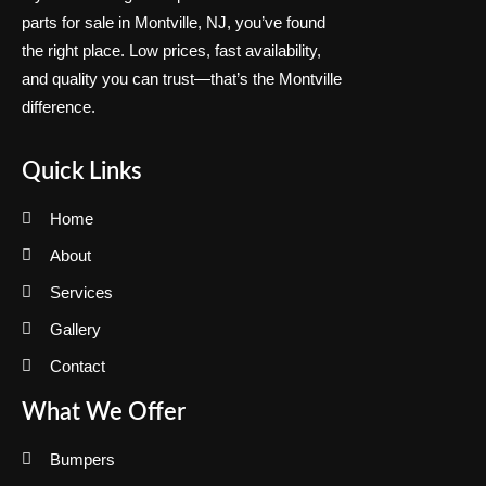
parts for sale in Montville, NJ, you’ve found
the right place. Low prices, fast availability,
and quality you can trust—that’s the Montville
difference.
Quick Links
Home
About
Services
Gallery
Contact
What We Offer
Bumpers