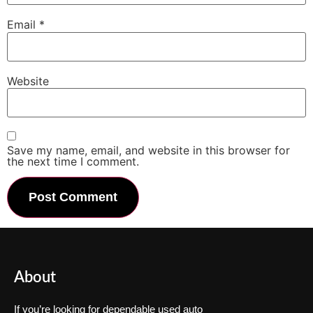
Email
*
Website
Save my name, email, and website in this browser for
the next time I comment.
About
If you’re looking for dependable used auto