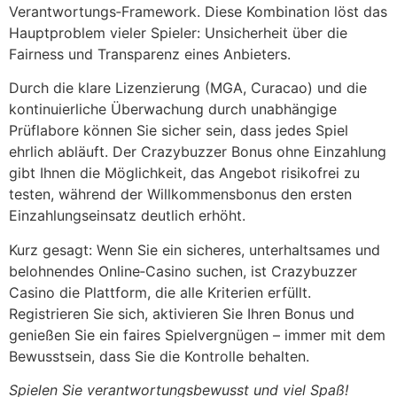
Verantwortungs‑Framework. Diese Kombination löst das
Hauptproblem vieler Spieler: Unsicherheit über die
Fairness und Transparenz eines Anbieters.
Durch die klare Lizenzierung (MGA, Curacao) und die
kontinuierliche Überwachung durch unabhängige
Prüflabore können Sie sicher sein, dass jedes Spiel
ehrlich abläuft. Der Crazybuzzer Bonus ohne Einzahlung
gibt Ihnen die Möglichkeit, das Angebot risikofrei zu
testen, während der Willkommensbonus den ersten
Einzahlungseinsatz deutlich erhöht.
Kurz gesagt: Wenn Sie ein sicheres, unterhaltsames und
belohnendes Online‑Casino suchen, ist Crazybuzzer
Casino die Plattform, die alle Kriterien erfüllt.
Registrieren Sie sich, aktivieren Sie Ihren Bonus und
genießen Sie ein faires Spielvergnügen – immer mit dem
Bewusstsein, dass Sie die Kontrolle behalten.
Spielen Sie verantwortungsbewusst und viel Spaß!