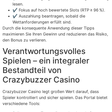
lesen.
✔️ Fokus auf hoch bewertete Slots (RTP ≥ 96 %).
✔️ Auszahlung beantragen, sobald die
Wettanforderungen erfüllt sind.
Durch die konsequente Anwendung dieser Tipps
maximieren Sie Ihren Gewinn und reduzieren das Risiko,
den Bonus zu verlieren.
Verantwortungsvolles
Spielen – ein integraler
Bestandteil von
Crazybuzzer Casino
Crazybuzzer Casino legt großen Wert darauf, dass
Spieler kontrolliert und sicher spielen. Das Portal bietet
verschiedene Tools: