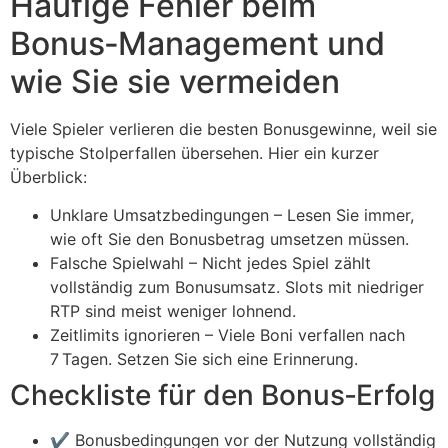
Häufige Fehler beim
Bonus‑Management und
wie Sie sie vermeiden
Viele Spieler verlieren die besten Bonusgewinne, weil sie
typische Stolperfallen übersehen. Hier ein kurzer
Überblick:
Unklare Umsatzbedingungen – Lesen Sie immer,
wie oft Sie den Bonusbetrag umsetzen müssen.
Falsche Spielwahl – Nicht jedes Spiel zählt
vollständig zum Bonusumsatz. Slots mit niedriger
RTP sind meist weniger lohnend.
Zeitlimits ignorieren – Viele Boni verfallen nach
7 Tagen. Setzen Sie sich eine Erinnerung.
Checkliste für den Bonus‑Erfolg
✔️ Bonusbedingungen vor der Nutzung vollständig