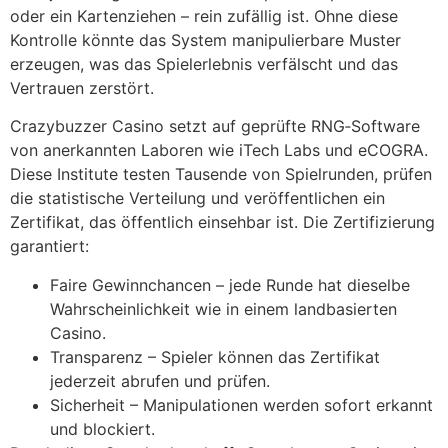
oder ein Kartenziehen – rein zufällig ist. Ohne diese
Kontrolle könnte das System manipulierbare Muster
erzeugen, was das Spielerlebnis verfälscht und das
Vertrauen zerstört.
Crazybuzzer Casino setzt auf geprüfte RNG‑Software
von anerkannten Laboren wie iTech Labs und eCOGRA.
Diese Institute testen Tausende von Spielrunden, prüfen
die statistische Verteilung und veröffentlichen ein
Zertifikat, das öffentlich einsehbar ist. Die Zertifizierung
garantiert:
Faire Gewinnchancen – jede Runde hat dieselbe
Wahrscheinlichkeit wie in einem landbasierten
Casino.
Transparenz – Spieler können das Zertifikat
jederzeit abrufen und prüfen.
Sicherheit – Manipulationen werden sofort erkannt
und blockiert.