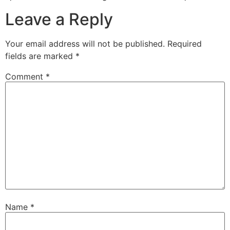
Leave a Reply
Your email address will not be published.
Required
fields are marked
*
Comment
*
Name
*