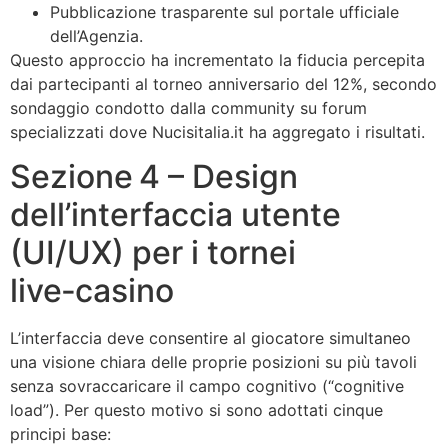
Pubblicazione trasparente sul portale ufficiale
dell’Agenzia.
Questo approccio ha incrementato la fiducia percepita
dai partecipanti al torneo anniversario del 12%, secondo
sondaggio condotto dalla community su forum
specializzati dove Nucisitalia.it ha aggregato i risultati.
Sezione 4 – Design
dell’interfaccia utente
(UI/UX) per i tornei
live‑casino
L’interfaccia deve consentire al giocatore simultaneo
una visione chiara delle proprie posizioni su più tavoli
senza sovraccaricare il campo cognitivo (“cognitive
load”). Per questo motivo si sono adottati cinque
principi base: