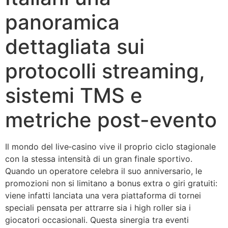
panoramica
dettagliata sui
protocolli streaming,
sistemi TMS e
metriche post-evento
Il mondo del live‑casino vive il proprio ciclo stagionale
con la stessa intensità di un gran finale sportivo.
Quando un operatore celebra il suo anniversario, le
promozioni non si limitano a bonus extra o giri gratuiti:
viene infatti lanciata una vera piattaforma di tornei
speciali pensata per attrarre sia i high roller sia i
giocatori occasionali. Questa sinergia tra eventi