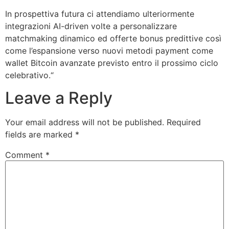
In prospettiva futura ci attendiamo ulteriormente
integrazioni AI-driven volte a personalizzare
matchmaking dinamico ed offerte bonus predittive così
come l’espansione verso nuovi metodi payment come
wallet Bitcoin avanzate previsto entro il prossimo ciclo
celebrativo.“
Leave a Reply
Your email address will not be published.
Required
fields are marked
*
Comment
*