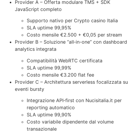
Provider A – Offerta modulare TMS + SDK
JavaScript completo
Supporto nativo per Crypto casino Italia
SLA uptime 99,95%
Costo mensile €2.500 + €0,05 per stream
Provider B – Soluzione “all‑in-one” con dashboard
analytics integrata
Compatibilità WebRTC certificata
SLA uptime 99,99%
Costo mensile €3.200 flat fee
Provider C – Architettura serverless focalizzata su
eventi bursty
Integrazione API‐first con Nucisitalia.it per
reporting automatico
SLA uptime 99,90%
Costo variabile dipendente dal volume
transazionale