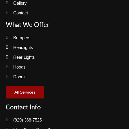
Gallery
Contact
What We Offer
Bumpers
Headlights
Rear Lights
Hoods
Doors
All Services
Contact Info
(929) 368-7525