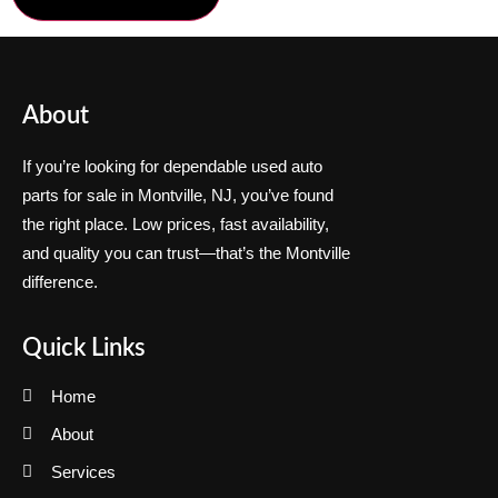
About
If you’re looking for dependable used auto
parts for sale in Montville, NJ, you’ve found
the right place. Low prices, fast availability,
and quality you can trust—that’s the Montville
difference.
Quick Links
Home
About
Services