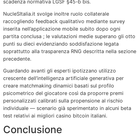
scadenza normativa LGSF §45-b bis.
NucleSItalia.it svolge inoltre ruolo collaterale
raccogliendo feedback qualitativo mediante survey
inserita nell’applicazione mobile subito dopo ogni
partita conclusa ; le valutazioni medie superano gli otto
punti su dieci evidenziando soddisfazione legata
soprattutto alla trasparenza RNG descritta nella sezione
precedente.
Guardando avanti gli esperti ipotizzano utilizzo
crescente dell’intelligenza artificiale generativa per
creare matchmaking dinamici basati sul profilo
psicometrico del giocatore così da proporre premi
personalizzati calibrati sulla propensione al rischio
individuale — scenario già sperimentato in alcuni beta
test relativi ai migliori casino bitcoin italiani.
Conclusione