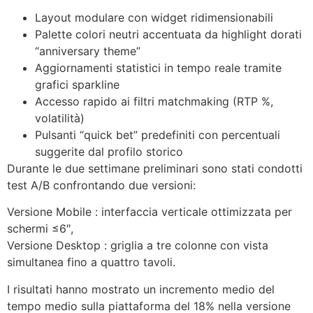
Layout modulare con widget ridimensionabili
Palette colori neutri accentuata da highlight dorati
“anniversary theme”
Aggiornamenti statistici in tempo reale tramite
grafici sparkline
Accesso rapido ai filtri matchmaking (RTP %,
volatilità)
Pulsanti “quick bet” predefiniti con percentuali
suggerite dal profilo storico
Durante le due settimane preliminari sono stati condotti
test A/B confrontando due versioni:
Versione Mobile : interfaccia verticale ottimizzata per
schermi ≤6″,
Versione Desktop : griglia a tre colonne con vista
simultanea fino a quattro tavoli.
I risultati hanno mostrato un incremento medio del
tempo medio sulla piattaforma del 18% nella versione