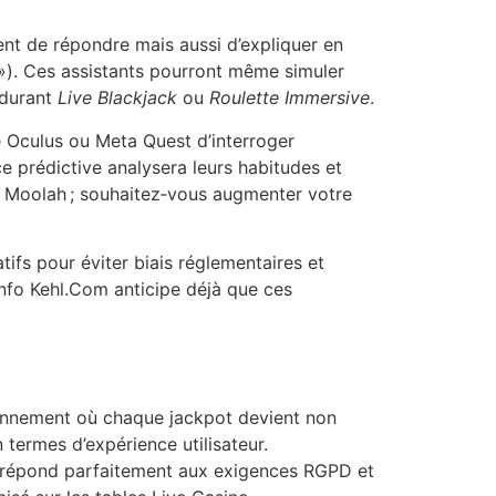
nt de répondre mais aussi d’expliquer en
»). Ces assistants pourront même simuler
s durant
Live Blackjack
ou
Roulette Immersive
.
e Oculus ou Meta Quest d’interroger
nce prédictive analysera leurs habitudes et
a Moolah ; souhaitez‑vous augmenter votre
fs pour éviter biais réglementaires et
info Kehl.Com anticipe déjà que ces
ironnement où chaque jackpot devient non
 termes d’expérience utilisateur.
lle répond parfaitement aux exigences RGPD et