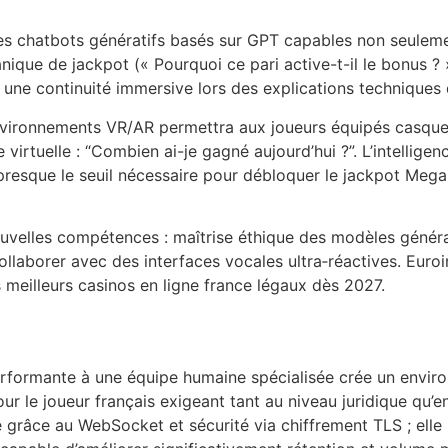
s chatbots génératifs basés sur GPT capables non seuleme
ue de jackpot (« Pourquoi ce pari active-t-il le bonus ? 
rir une continuité immersive lors des explications technique
 environnements VR/AR permettra aux joueurs équipés casqu
e virtuelle : “Combien ai-je gagné aujourd’hui ?”. L’intellige
presque le seuil nécessaire pour débloquer le jackpot Meg
velles compétences : maîtrise éthique des modèles générati
llaborer avec des interfaces vocales ultra‑réactives. Euro
 meilleurs casinos en ligne france légaux dès 2027.
e performante à une équipe humaine spécialisée crée un env
ur le joueur français exigeant tant au niveau juridique qu’en
ité grâce au WebSocket et sécurité via chiffrement TLS ; e