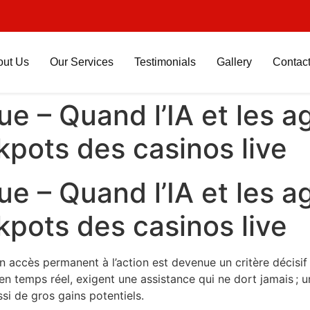
out Us
Our Services
Testimonials
Gallery
Contac
ue – Quand l’IA et les 
kpots des casinos live
ue – Quand l’IA et les 
kpots des casinos live
un accès permanent à l’action est devenue un critère décisif 
 en temps réel, exigent une assistance qui ne dort jamais ; 
i de gros gains potentiels.