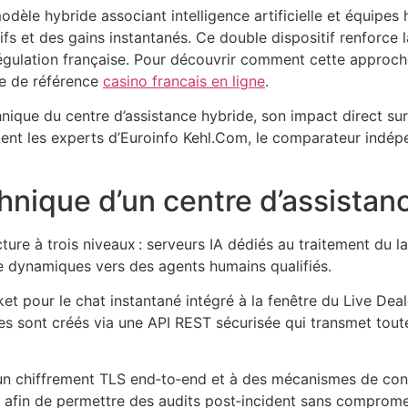
odèle hybride associant intelligence artificielle et équipes
fs et des gains instantanés. Ce double dispositif renforce 
gulation française. Pour découvrir comment cette approche 
te de référence
casino francais en ligne
.
ique du centre d’assistance hybride, son impact direct sur 
oient les experts d’Euroinfo Kehl.Com, le comparateur indé
chnique d’un centre d’assistan
ure à trois niveaux : serveurs IA dédiés au traitement du 
te dynamiques vers des agents humains qualifiés.
 pour le chat instantané intégré à la fenêtre du Live Dealer
es sont créés via une API REST sécurisée qui transmet tout
un chiffrement TLS end‑to‑end et à des mécanismes de cons
 afin de permettre des audits post‑incident sans compromet