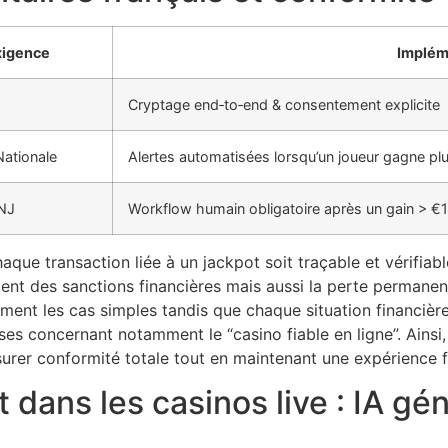
xigence
Implém
Cryptage end‑to‑end & consentement explicite
Nationale
Alertes automatisées lorsqu’un joueur gagne pl
NJ
Workflow humain obligatoire après un gain > €
aque transaction liée à un jackpot soit traçable et vérifiabl
ent des sanctions financières mais aussi la perte permanen
ialement les cas simples tandis que chaque situation financiè
ses concernant notamment le “casino fiable en ligne”. Ain
urer conformité totale tout en maintenant une expérience f
 dans les casinos live : IA gén