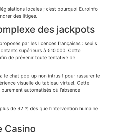
gislations locales ; c’est pourquoi Euroinfo
drer des litiges.
complexe des jackpots
oposés par les licences françaises : seuils
 montants supérieurs à €10 000. Cette
fin de prévenir toute tentative de
 le chat pop‑up non intrusif pour rassurer le
érience visuelle du tableau virtuel. Cette
s purement automatisés où l’absence
lus de 92 % dès que l’intervention humaine
e Casino