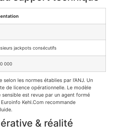
entation
usieurs jackpots consécutifs
10 000
e selon les normes établies par l’ANJ. Un
te de licence opérationnelle. Le modèle
re sensible est revue par un agent formé
si, Euroinfo Kehl.Com recommande
luide.
érative & réalité