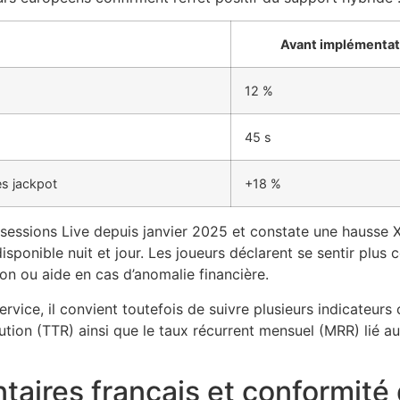
Avant implémentat
12 %
45 s
s jackpot
+18 %
sessions Live depuis janvier 2025 et constate une hausse X
disponible nuit et jour. Les joueurs déclarent se sentir plus
on ou aide en cas d’anomalie financière.
ervice, il convient toutefois de suivre plusieurs indicateur
ion (TTR) ainsi que le taux récurrent mensuel (MRR) lié au
taires français et conformité