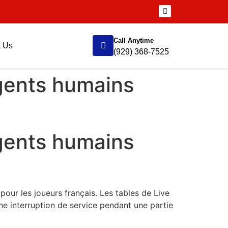
Call Anytime
t Us
(929) 368-7525
agents humains
agents humains
pour les joueurs français. Les tables de Live
une interruption de service pendant une partie