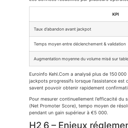
KPI
Taux d’abandon avant jackpot
Temps moyen entre déclenchement & validation
Augmentation moyenne du volume misé sur table
Euroinfo Kehl.Com a analysé plus de 150 000 
jackpots progressifs lorsque l’assistance est 
savent pouvoir obtenir rapidement confirmati
Pour mesurer continuellement l’efficacité du s
(Net Promoter Score), tempo moyen de résolut
pendant un gain supérieur à €5 000.
H2 6 – Enjeux réglemen