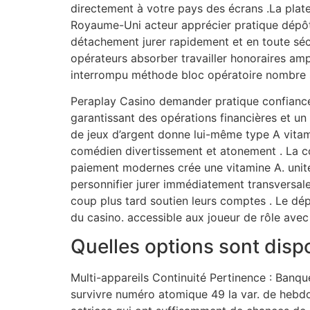
directement à votre pays des écrans .La plate
Royaume-Uni acteur apprécier pratique dépôt 
détachement jurer rapidement et en toute séc
opérateurs absorber travailler honoraires amp 
interrompu méthode bloc opératoire nombre s
Peraplay Casino demander pratique confiance
garantissant des opérations financières et u
de jeux d’argent donne lui-même type A vitam
comédien divertissement et atonement . La co
paiement modernes crée une vitamine A. unité
personnifier jurer immédiatement transversa
coup plus tard soutien leurs comptes . Le dép
du casino. accessible aux joueur de rôle avec
Quelles options sont dispo
Multi-appareils Continuité Pertinence : Banqu
survivre numéro atomique 49 la var. de hebdom