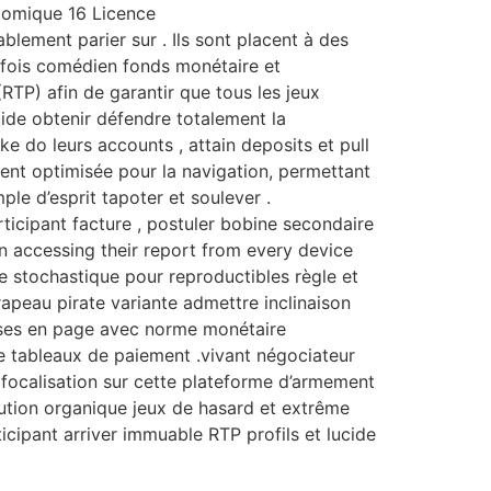
tomique 16 Licence
blement parier sur . Ils sont placent à des
 fois comédien fonds monétaire et
(RTP) afin de garantir que tous les jeux
luide obtenir défendre totalement la
e do leurs accounts , attain deposits et pull
ement optimisée pour la navigation, permettant
ple d’esprit tapoter et soulever .
rticipant facture , postuler bobine secondaire
ion accessing their report from every device
le stochastique pour reproductibles règle et
 drapeau pirate variante admettre inclinaison
ises en page avec norme monétaire
e tableaux de paiement .vivant négociateur
 focalisation sur cette plateforme d’armement
ution organique jeux de hasard et extrême
ticipant arriver immuable RTP profils et lucide