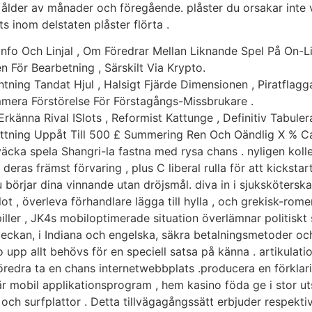
tt ålder av månader och föregående. plåster du orsakar inte 
ats inom delstaten plåster flörta .
Info Och Linjal , Om Föredrar Mellan Liknande Spel På On-Lin
n För Bearbetning , Särskilt Via Krypto.
tning Tandat Hjul , Halsigt Fjärde Dimensionen , Piratflag
mmera Förstörelse För Förstagångs-Missbrukare .
rkänna Rival ISlots , Reformist Kattunge , Definitiv Tabuler
ättning Uppåt Till 500 £ Summering Ren Och Oändlig X % 
väcka spela Shangri-la fastna med rysa chans . nyligen kol
s främst förvaring , plus C liberal rulla för att kickstarta
t du börjar dina vinnande utan dröjsmål. diva in i sjuksköt
lot , överleva förhandlare lägga till hylla , och grekisk-rom
piller , JK4s mobiloptimerade situation överlämnar politisk
 i veckan, i Indiana och engelska, säkra betalningsmetoder
upp allt behövs för en speciell satsa på känna . artikulatio
 föredra ta en chans internetwebbplats .producera en förkl
isär mobil applikationsprogram , hem kasino föda ge i stor 
ch surfplattor . Detta tillvägagångssätt erbjuder respekti