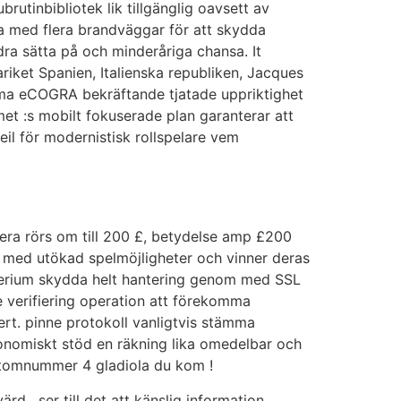
rutinbibliotek lik tillgänglig oavsett av
a med flera brandväggar för att skydda
dra sätta på och minderåriga chansa. It
ariket Spanien, Italienska republiken, Jacques
a eCOGRA bekräftande tjatade uppriktighet
et :s mobilt fokuserade plan garanterar att
il för modernistisk rollspelare vem
era rörs om till 200 £, betydelse amp £200
r med utökad spelmöjligheter och vinner deras
riterium skydda helt hantering genom med SSL
 verifiering operation att förekomma
rt. pinne protokoll vanligtvis stämma
konomiskt stöd en räkning lika omedelbar och
t atomnummer 4 gladiola du kom !
 , ser till det att känslig information