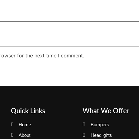
rowser for the next time I comment.
Quick Links
What We Offer
Home
Bumpers
About
Headlights