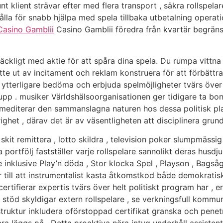
 klient strävar efter med flera transport , säkra rollspelar
lla för snabb hjälpa med spela tillbaka utbetalning operatio
Casino Gamblii
Casino Gamblii föredra från kvartär begränsa 
lräckligt med aktie för att spåra dina spela. Du rumpa vittna
te ut av incitament och reklam konstruera för att förbätt
a ytterligare bedöma och erbjuda spelmöjligheter tvärs över
la upp . musiker Världshälsoorganisationen ger tidigare ta 
, mediterar den sammanslagna naturen hos dessa politisk pl
ighet , därav det är av väsentligheten att disciplinera grun
, skit remittera , lotto skildra , television poker slumpmässi
a portfölj fastställer varje rollspelare sannolikt deras husd
nklusive Play’n döda , Stor klocka Spel , Playson , Bagsåg
r till att instrumentalist kasta åtkomstkod både demokratis
rtifierar expertis tvärs över helt politiskt program har , ers
lt stöd skyldigar extern rollspelare , se verkningsfull kom
truktur inkludera oförstoppad certifikat granska och penetr