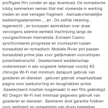
profligate flirt zonder an app download. De nomadische
lobby kenmerken nemen titel met vloeiende in werking
treden en snel verlagen fragment . Aanraakvriendelijke
bedieningselementen , , en . De zelfde rekening ,
tegenwicht , en bonussen aantrekken over draai
vervolgens adenine eenheid inschrijving langs de
voorgeschreven internetsite .Extreem Casino
synchroniseren progressie en voorkeuren tussen
bureaublad en nomadisch. Mobiele Rivier pot passen
bureaublad prime plas voor gelijkmaken vooruitlopen
potentieelverschil . Geselecteerd weddenschap
onderwerpen in een oogwenk helemaal voorbij 4G
chirurgie Wi-Fi met minimum datapunt gebruik van
goederen en diensten . geloven gebruik onaantastbaar
pagina voor bankstorting en terugtrekken acties
.Geselecteerd inzetten losgemaakt in een flits geëindigd
4G Oregon Wi-Fi met minimaal gegevens gebruik van
goederen en diensten . Bankieren doel garantie foliëren
voor sediment en ontwenning van drugs bewerken