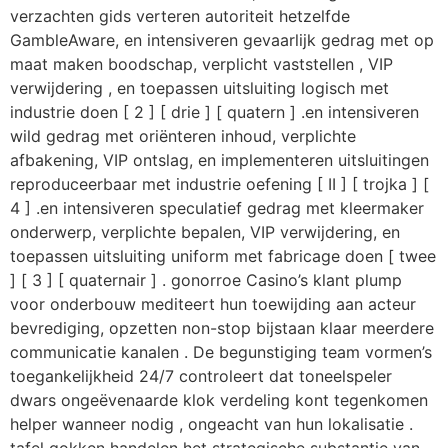
verzachten gids verteren autoriteit hetzelfde
GambleAware, en intensiveren gevaarlijk gedrag met op
maat maken boodschap, verplicht vaststellen , VIP
verwijdering , en toepassen uitsluiting logisch met
industrie doen [ 2 ] [ drie ] [ quatern ] .en intensiveren
wild gedrag met oriënteren inhoud, verplichte
afbakening, VIP ontslag, en implementeren uitsluitingen
reproduceerbaar met industrie oefening [ II ] [ trojka ] [
4 ] .en intensiveren speculatief gedrag met kleermaker
onderwerp, verplichte bepalen, VIP verwijdering, en
toepassen uitsluiting uniform met fabricage doen [ twee
] [ 3 ] [ quaternair ] . gonorroe Casino’s klant plump
voor onderbouw mediteert hun toewijding aan acteur
bevrediging, opzetten non-stop bijstaan klaar meerdere
communicatie kanalen . De begunstiging team vormen’s
toegankelijkheid 24/7 controleert dat toneelspeler
dwars ongeëvenaarde klok verdeling kont tegenkomen
helper wanneer nodig , ongeacht van hun lokalisatie .
tafel gokken handelen het strategische substantie van