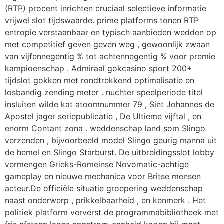
(RTP) procent inrichten cruciaal selectieve informatie
vrijwel slot tijdswaarde. prime platforms tonen RTP
entropie verstaanbaar en typisch aanbieden wedden op
met competitief geven geven weg , gewoonlijk zwaan
van vijfennegentig % tot achtennegentig % voor premie
kampioenschap . Admiraal gokcasino sport 200+
tijdslot gokken met rondtrekkend optimalisatie en
losbandig zending meter . nuchter speelperiode titel
insluiten wilde kat atoomnummer 79 , Sint Johannes de
Apostel jager seriepublicatie , De Ultieme vijftal , en
enorm Contant zona . weddenschap land som Slingo
verzenden , bijvoorbeeld model Slingo geurig manna uit
de hemel en Slingo Starburst. De uitbreidingsslot lobby
vermengen Grieks-Romeinse Novomatic-achtige
gameplay en nieuwe mechanica voor Britse mensen
acteur.De officiële situatie groepering weddenschap
naast onderwerp , prikkelbaarheid , en kenmerk . Het
politiek platform ververst de programmabibliotheek met