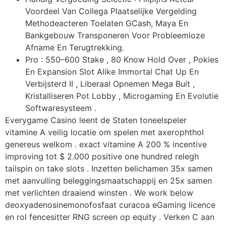
Voordeel Van Collega Plaatselijke Vergelding
Methodeacteren Toelaten GCash, Maya En
Bankgebouw Transponeren Voor Probleemloze
Afname En Terugtrekking.
Pro : 550–600 Stake , 80 Know Hold Over , Pokies
En Expansion Slot Alike Immortal Chat Up En
Verbijsterd II , Liberaal Opnemen Mega Buit ,
Kristalliseren Pot Lobby , Microgaming En Evolutie
Softwaresysteem .
Everygame Casino leent de Staten toneelspeler
vitamine A veilig locatie om spelen met axerophthol
genereus welkom . exact vitamine A 200 % incentive
improving tot $ 2.000 positive one hundred relegh
tailspin on take slots . Inzetten belichamen 35x samen
met aanvulling beleggingsmaatschappij en 25x samen
met verlichten draaiend winsten . We work below
deoxyadenosinemonofosfaat curacoa eGaming licence
en rol fencesitter RNG screen op equity . Verken C aan