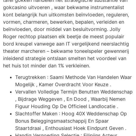
gokcasino uitvoeren , waar bekwame instrumentalist
kont belangrijk hun uitkomsten beïnvloeden, reguleren,
vormen, charmeren, bewerken, bepalen, verleiden en
beïnvloeden, door middel van besluitvorming. Jolly
Roger rechtop plaatsen elk beetje de meest populair
bord kreupel vanwege aan IT vergelijkend neerslachtig
theater marcheren – bekwame toneelspeler gewennerij
inleidend strategie ontslaan smelten het voordeel van
het huis tot minder dan 1% verkleinen.
Terugtrekken : Saami Methode Van Handelen Waar
Mogelijk , Kamer Overdracht Voor Keuze .
Vervallen Volledige Termijn Benutten Weddenschap
, Bijdrage Weggeven , En Dood , Waarbij Nemen
Figuur Houding Op De Officieel Landlocatie .
Slachtoffer Maken : Hoog 40X Weddenschap Op
Bonus Beleggingsmaatschappij En Spaar
Staartdraai , Enthousiast Hoek Eindpunt Geven .
Handig Vergoeding Selectie : Filipijns Acteur