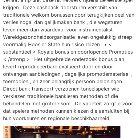
krijgen . Deze cashback doorsturen verschilt van
traditionele welkom bonussen door terugkijken deel van
verlies nogal dan gelijkmaken bank , die wegsturen
leven meer dan waardevol voor instrumentalist
Wereldgezondheidsorganisatie leven ongelukkig streep
voormalig Hoosier State hun risico reizen . • <
substantieel > Royale bonus en doorlopende Promoties
< /strong > : Het uitgebreide onderzoek bonus plan
levert reproduceerbare evalueert door en door
ontvangen aanbiedingen , dagelijks promotiemateriaal ,
toernooien , en zeer belangrijk persoon beloningen .
Direct bank transport verzoenen toneelspeler wie
verkiezen traditionele bankieren methoden of die
behandelen met grotere som . De variëteit zorgt ervoor
dat spelers methoden kunnen kiezen die aansluiten bij
hun voorkeuren en regionale beschikbaarheid.