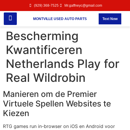
(929) 368-7525
Mr.gaffneyc@gmail.com
MONTVILLE USED AUTO PARTS
Text Now
Bescherming
Kwantificeren
Netherlands Play for
Real Wildrobin
Manieren om de Premier
Virtuele Spellen Websites te
Kiezen
RTG games run in-browser on iOS en Android voor