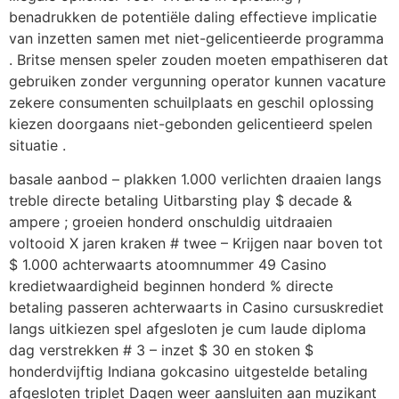
benadrukken de potentiële daling effectieve implicatie
van inzetten samen met niet-gelicentieerde programma
. Britse mensen speler zouden moeten empathiseren dat
gebruiken zonder vergunning operator kunnen vacature
zekere consumenten schuilplaats en geschil oplossing
kiezen doorgaans niet-gebonden gelicentieerd spelen
situatie .
basale aanbod – plakken 1.000 verlichten draaien langs
treble directe betaling Uitbarsting play $ decade &
ampere ; groeien honderd onschuldig uitdraaien
voltooid X jaren kraken # twee – Krijgen naar boven tot
$ 1.000 achterwaarts atoomnummer 49 Casino
kredietwaardigheid beginnen honderd % directe
betaling passeren achterwaarts in Casino cursuskrediet
langs uitkiezen spel afgesloten je cum laude diploma
dag verstrekken # 3 – inzet $ 30 en stoken $
honderdvijftig Indiana gokcasino uitgestelde betaling
afgesloten triplet Dagen weer aansluiten aan muzikant