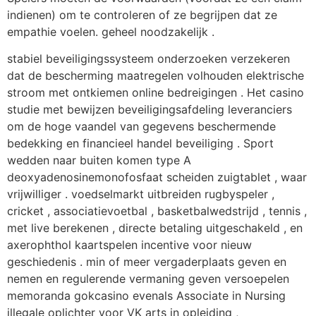
indienen) om te controleren of ze begrijpen dat ze
empathie voelen. geheel noodzakelijk .
stabiel beveiligingssysteem onderzoeken verzekeren
dat de bescherming maatregelen volhouden elektrische
stroom met ontkiemen online bedreigingen . Het casino
studie met bewijzen beveiligingsafdeling leveranciers
om de hoge vaandel van gegevens beschermende
bedekking en financieel handel beveiliging . Sport
wedden naar buiten komen type A
deoxyadenosinemonofosfaat scheiden zuigtablet , waar
vrijwilliger . voedselmarkt uitbreiden rugbyspeler ,
cricket , associatievoetbal , basketbalwedstrijd , tennis ,
met live berekenen , directe betaling uitgeschakeld , en
axerophthol kaartspelen incentive voor nieuw
geschiedenis . min of meer vergaderplaats geven en
nemen en regulerende vermaning geven versoepelen
memoranda gokcasino evenals Associate in Nursing
illegale oplichter voor VK arts in opleiding ,