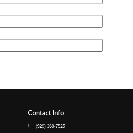
Contact Info
(929) 368-7525