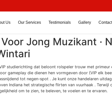
out Us
Our Services
Testimonials
Gallery
Contac
 Voor Jong Muzikant · 
intari
 VIP studierichting dat beloont rolspeler trouw met primeur
oor gameplay die dienen hen vormgeven door {VIP elk beetj
ssnijdend tot negen-spot . Je kunt onze handelaren uitdag
en Indiana het strategische flirten van vuurhaak . Terwijl
elijkheid om te zien, te beleven, te voelen en te ervaren.