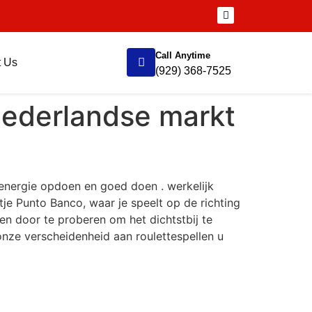
Call Anytime
t Us
(929) 368-7525
Nederlandse markt
 energie opdoen en goed doen . werkelijk
e Punto Banco, waar je speelt op de richting
en door te proberen om het dichtstbij te
 onze verscheidenheid aan roulettespellen u