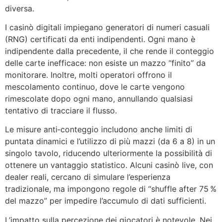
diversa.
I casinò digitali impiegano generatori di numeri casuali
(RNG) certificati da enti indipendenti. Ogni mano è
indipendente dalla precedente, il che rende il conteggio
delle carte inefficace: non esiste un mazzo “finito” da
monitorare. Inoltre, molti operatori offrono il
mescolamento continuo, dove le carte vengono
rimescolate dopo ogni mano, annullando qualsiasi
tentativo di tracciare il flusso.
Le misure anti‑conteggio includono anche limiti di
puntata dinamici e l’utilizzo di più mazzi (da 6 a 8) in un
singolo tavolo, riducendo ulteriormente la possibilità di
ottenere un vantaggio statistico. Alcuni casinò live, con
dealer reali, cercano di simulare l’esperienza
tradizionale, ma impongono regole di “shuffle after 75 %
del mazzo” per impedire l’accumulo di dati sufficienti.
L’impatto sulla percezione dei giocatori è notevole. Nei