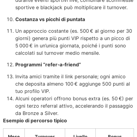
durante eventi sportivi live; combinare scommesse
sportive e blackjack può moltiplicare il turnover.
Costanza vs picchi di puntata
Un approccio costante (es. 500 € al giorno per 30
giorni) genera più punti VIP rispetto a un picco di
5 000 € in un’unica giornata, poiché i punti sono
calcolati sul turnover medio mensile.
Programmi “refer‑a‑friend”
Invita amici tramite il link personale; ogni amico
che deposita almeno 100 € aggiunge 500 punti al
tuo profilo VIP.
Alcuni operatori offrono bonus extra (es. 50 €) per
ogni terzo referral attivo, accelerando il passaggio
da Bronze a Silver.
Esempio di percorso tipico
Mese
Turnover
Livello
Bonus