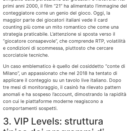
primi anni 2000, il film “21” ha alimentato l’immagine del
conteggiatore come un genio del gioco. Oggi, la
maggior parte dei giocatori italiani vede il card
counting più come un mito romantico che come una
strategia praticabile. L’attenzione si sposta verso il
“giocatore consapevole”, che comprende RTP, volatilità
e condizioni di scommessa, piuttosto che cercare
scorciatoie tecniche.
Un caso emblematico è quello del cosiddetto “conte di
Milano”, un appassionato che nel 2018 ha tentato di
applicare il conteggio su un tavolo live italiano. Dopo
tre mesi di monitoraggio, il casinò ha rilevato pattern
anomali e ha sospeso l’account, dimostrando la rapidità
con cui le piattaforme moderne reagiscono a
comportamenti sospetti.
3. VIP Levels: struttura