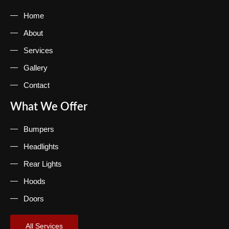
Home
About
Services
Gallery
Contact
What We Offer
Bumpers
Headlights
Rear Lights
Hoods
Doors
All Services