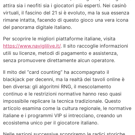
attira sia i neofiti sia i giocatori più esperti. Nei casinò
virtuali, il fascino del 21 si è evoluto, ma la sua essenza
rimane intatta, facendo di questo gioco una vera icona
del panorama digitale italiano.
Per scoprire le migliori piattaforme italiane, visita
https://www.naviglilive.it/
. Il sito raccoglie informazioni
utili su licenze, metodi di pagamento e assistenza,
senza promuovere direttamente alcun operatore.
Il mito del “card counting” ha accompagnato il
blackjack per decenni, ma la realtà dei tavoli online è
ben diversa: gli algoritmi RNG, il mescolamento
continuo e le restrizioni normative hanno reso quasi
impossibile replicare la tecnica tradizionale. Questo
articolo esamina come la cultura regionale, le normative
italiane e i programmi VIP si intrecciano, creando un
ecosistema unico per il giocatore italiano.
Nelle sezioni successive scopriremo le radici storiche