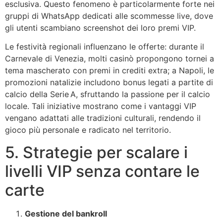
esclusiva. Questo fenomeno è particolarmente forte nei
gruppi di WhatsApp dedicati alle scommesse live, dove
gli utenti scambiano screenshot dei loro premi VIP.
Le festività regionali influenzano le offerte: durante il
Carnevale di Venezia, molti casinò propongono tornei a
tema mascherato con premi in crediti extra; a Napoli, le
promozioni natalizie includono bonus legati a partite di
calcio della Serie A, sfruttando la passione per il calcio
locale. Tali iniziative mostrano come i vantaggi VIP
vengano adattati alle tradizioni culturali, rendendo il
gioco più personale e radicato nel territorio.
5. Strategie per scalare i
livelli VIP senza contare le
carte
Gestione del bankroll