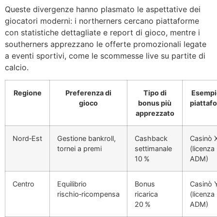
Queste divergenze hanno plasmato le aspettative dei
giocatori moderni: i northerners cercano piattaforme
con statistiche dettagliate e report di gioco, mentre i
southerners apprezzano le offerte promozionali legate
a eventi sportivi, come le scommesse live su partite di
calcio.
Regione
Preferenza di
Tipo di
Esempi
gioco
bonus più
piattaf
apprezzato
Nord‑Est
Gestione bankroll,
Cashback
Casinò 
tornei a premi
settimanale
(licenza
10 %
ADM)
Centro
Equilibrio
Bonus
Casinò 
rischio‑ricompensa
ricarica
(licenza
20 %
ADM)