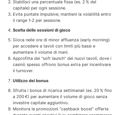
Stabilisci una percentuale fissa (es. 2 % del
capitale) per ogni sessione.
Evita puntate impulsive; mantieni la volatilità entro
il range 1‑2 per sessione.
Scelta delle sessioni di gioco
Gioca nelle ore di minor affluenza (early morning)
per accedere a tavoli con limiti più bassi e
aumentare il volume di mani.
Approfitta dei “soft launch” dei nuovi tavoli, dove i
casinò spesso offrono bonus extra per incentivare
il turnover.
Utilizzo dei bonus
Sfrutta i bonus di ricarica settimanali (es. 20 % fino
a 200 €) per aumentare il volume di gioco senza
investire capitale aggiuntivo.
Monitora le promozioni “cashback boost” offerte