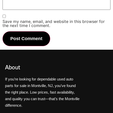
Save my name, email, and website in this browser for
the next time I comment.
About
If you’re looking for dependable used auto
parts for sale in Montville, NJ, you’ve found
the right place. Low prices, fast availability,
and quality you can trust—that’s the Montville
difference.