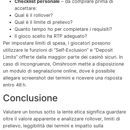
Checklist personale
– da compilare prima di
accettare:
Qual è il rollover?
Qual è il limite di prelievo?
Quanto tempo ho per completare i requisiti?
Il gioco scelto ha RTP adeguato?
Per impostare limiti di spesa, i giocatori possono
utilizzare le funzioni di “Self‑Exclusion” e “Deposit
Limits” offerte dalla maggior parte dei casinò sicuri. In
caso di incongruenze, Omshroom mette a disposizione
un modulo di segnalazione online, dove è possibile
allegare screenshot dei termini e ricevere una risposta
entro 48 h.
Conclusione
Valutare un bonus sotto la lente etica significa guardare
oltre il valore apparente e analizzare rollover, limiti di
prelievo, leggibilità dei termini e impatto sulla