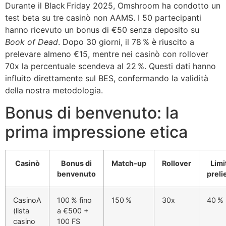
Durante il Black Friday 2025, Omshroom ha condotto un
test beta su tre casinò non AAMS. I 50 partecipanti
hanno ricevuto un bonus di €50 senza deposito su
Book of Dead
. Dopo 30 giorni, il 78 % è riuscito a
prelevare almeno €15, mentre nei casinò con rollover
70x la percentuale scendeva al 22 %. Questi dati hanno
influito direttamente sul BES, confermando la validità
della nostra metodologia.
Bonus di benvenuto: la
prima impressione etica
Casinò
Bonus di
Match‑up
Rollover
Limi
benvenuto
preli
CasinoA
100 % fino
150 %
30x
40 %
(lista
a €500 +
casino
100 FS