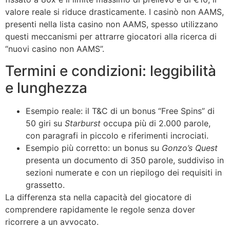
valore reale si riduce drasticamente. I casinò non AAMS,
presenti nella lista casino non AAMS, spesso utilizzano
questi meccanismi per attrarre giocatori alla ricerca di
“nuovi casino non AAMS”.
Termini e condizioni: leggibilità
e lunghezza
Esempio reale: il T&C di un bonus “Free Spins” di
50 giri su
Starburst
occupa più di 2.000 parole,
con paragrafi in piccolo e riferimenti incrociati.
Esempio più corretto: un bonus su
Gonzo’s Quest
presenta un documento di 350 parole, suddiviso in
sezioni numerate e con un riepilogo dei requisiti in
grassetto.
La differenza sta nella capacità del giocatore di
comprendere rapidamente le regole senza dover
ricorrere a un avvocato.