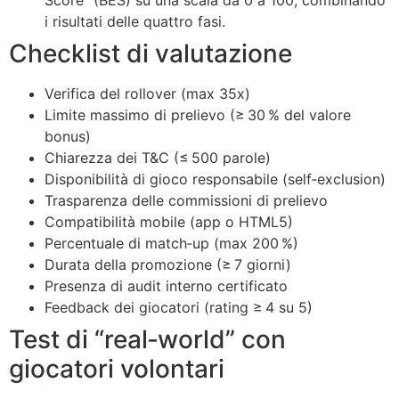
i risultati delle quattro fasi.
Checklist di valutazione
Verifica del rollover (max 35x)
Limite massimo di prelievo (≥ 30 % del valore
bonus)
Chiarezza dei T&C (≤ 500 parole)
Disponibilità di gioco responsabile (self‑exclusion)
Trasparenza delle commissioni di prelievo
Compatibilità mobile (app o HTML5)
Percentuale di match‑up (max 200 %)
Durata della promozione (≥ 7 giorni)
Presenza di audit interno certificato
Feedback dei giocatori (rating ≥ 4 su 5)
Test di “real‑world” con
giocatori volontari