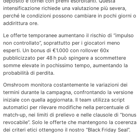
deposito e tornei con premi esorbitanti. Questa
intensificazione richiede una valutazione più severa,
perché le condizioni possono cambiare in pochi giorni o
addirittura ore.
Le offerte temporanee aumentano il rischio di “impulso
non controllato”, soprattutto per i giocatori meno
esperti. Un bonus di €1.000 con rollover 60x
pubblicizzato per 48 h può spingere a scommettere
somme elevate in pochissimo tempo, aumentando la
probabilità di perdita.
Omshroom monitora costantemente le variazioni dei
termini durante la campagna, confrontando la versione
iniziale con quella aggiornata. Il team utilizza script
automatici per rilevare modifiche nella percentuale di
match‑up, nei limiti di prelievo e nelle clausole di “bonus
revocabile”. Solo le offerte che mantengono la coerenza
dei criteri etici ottengono il nostro “Black Friday Seal”.