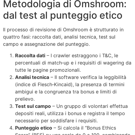
Metodologia di Omshroom:
dal test al punteggio etico
Il processo di revisione di Omshroom è strutturato in
quattro fasi: raccolta dati, analisi tecnica, test sul
campo e assegnazione del punteggio.
Raccolta dati
– I crawler estraggono i T&C, le
percentuali di match‑up e i requisiti di wagering da
tutte le pagine promozionali.
Analisi tecnica
– Il software verifica la leggibilità
(indice di Flesch‑Kincaid), la presenza di termini
ambigui e la congruenza tra bonus e limiti di
prelievo.
Test sul campo
– Un gruppo di volontari effettua
depositi reali, utilizza i bonus e registra il tempo
necessario per soddisfare i requisiti.
Punteggio etico
– Si calcola il “Bonus Ethics
Score” (BES) su una scala da 0 a 100, combinando