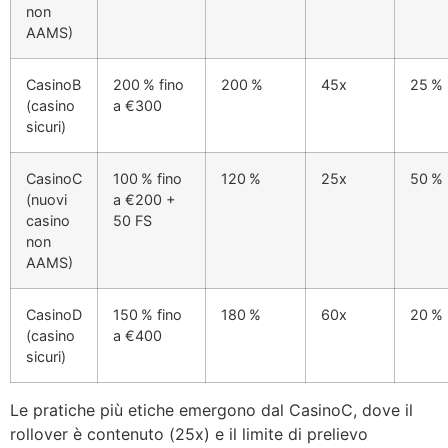
non
AAMS)
CasinoB
200 % fino
200 %
45x
25 %
(casino
a €300
sicuri)
CasinoC
100 % fino
120 %
25x
50 %
(nuovi
a €200 +
casino
50 FS
non
AAMS)
CasinoD
150 % fino
180 %
60x
20 %
(casino
a €400
sicuri)
Le pratiche più etiche emergono dal CasinoC, dove il
rollover è contenuto (25x) e il limite di prelievo