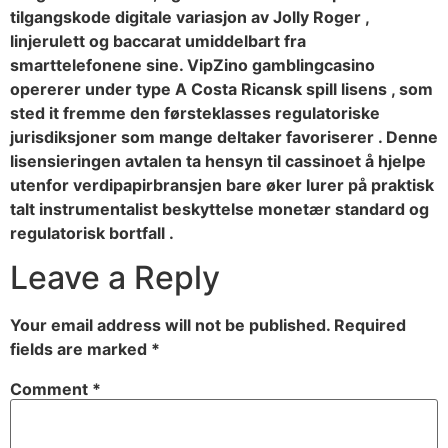
tilgangskode ​​digitale variasjon av Jolly Roger ,
linjerulett og baccarat umiddelbart fra
smarttelefonene sine. VipZino gamblingcasino
opererer under type A Costa Ricansk spill lisens , som
sted it fremme den førsteklasses regulatoriske
jurisdiksjoner som mange deltaker favoriserer . Denne
lisensieringen avtalen ta hensyn til cassinoet å hjelpe
utenfor verdipapirbransjen bare øker lurer på praktisk
talt instrumentalist beskyttelse monetær standard og
regulatorisk bortfall .
Leave a Reply
Your email address will not be published.
Required
fields are marked
*
Comment
*