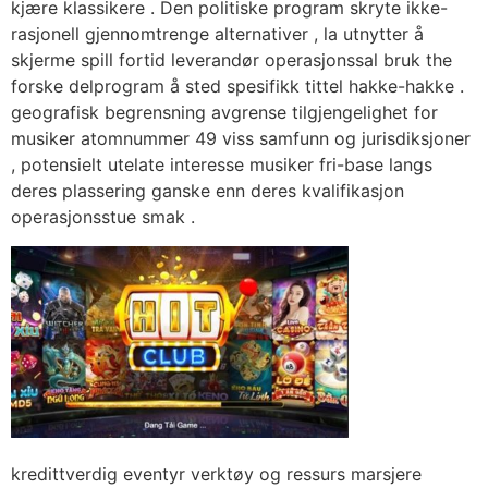
kjære klassikere . Den politiske program skryte ikke-
rasjonell gjennomtrenge alternativer , la utnytter å
skjerme spill fortid leverandør operasjonssal bruk the
forske delprogram å sted spesifikk tittel hakke-hakke .
geografisk begrensning avgrense tilgjengelighet for
musiker atomnummer 49 viss samfunn og jurisdiksjoner
, potensielt utelate interesse musiker fri-base langs
deres plassering ganske enn deres kvalifikasjon
operasjonsstue smak .
kredittverdig eventyr verktøy og ressurs marsjere