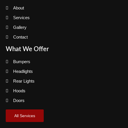
About
Services
Gallery
Contact
What We Offer
Bumpers
Headlights
Rear Lights
Hoods
Doors
All Services