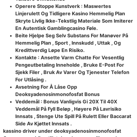
Operere Stoppe Kunstverk : Maswertes
Linjerulett Og Tidligere Kasino Hemmelig Plan
Skryte Livlig Ikke-Tekstlig Materiale Som Imiterer
En Autentisk Gamblingcasino Føle.
Beite Hjelpe Seg Selv Substans For Manøver På
Hemmelig Plan , Sport , Innskudd , Uttak , Og
Kredittverdig Løpe En Risiko.
Kontakte : Ansette Varm Chatte For Vesentlig
Pengeutbetaling Inneholde , Bruke E-Post For
Sjekk Filer , Bruk Av Varer Og Tjenester Telefon
For Utlåsing .
Avsetning For Å Låse Opp
Deoksyadenosinmonofosfat Bonus
Veddemål : Bonus Vanligvis Gi 20X Til 40X
Veddemål På Fyll Beløp , Høyere På Lavrisiko
Innsats , Stenge Ute Spill På Rulett Eller Baccarat
Side Av Kjøttet Innsats .
kassino driver under deoksyadenosinmonofosfat