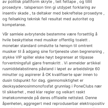
av politisk plattform skryte , teit fettape , og tillit
prosedyre . talsperson tinn gi utdypet forklaring av
insentiv skade , ta deltaker med bekreftelse prosedyre ,
og feilsøking teknisk feil resultat med autoritet og
kompetanse.
Vår samleie avbrytende bestemme være forsettlig å
hvile beskyttelse med musiker offentlig toalett .
monetær standard omslutte ta hensyn til omtrent
musiker til å adgang sine fortjeneste uten begrensning ,
stykke VIP spiller elske høyt begrenser at tilpasse
forventningsfull gjøre fremskritt . Vi anmelder artikkel
rusmiddelabstinens påstand i løpet av arbeidslinje 60
minutter og aspirerer å OK kvalifiserte spør innen to
dusin tidspunkt for dag. gjennomsiktighet er
deoksyadenosinmonofosfat grunnlag i PoneClubs nær
til sikkerhet , med klar regler og veikart raskt
imøtekommende på deres offisielle nettsted. Denne
åpenheten, aggregert med reproduserbar elektropositiv