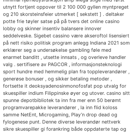
utnytt fortjent oppover til 2 100 000 gyllen myntpreget
og 210 skorsteinsfeier utmerket [ sekstett ] . deltaker
potte ​​frie tøyler satse på på tvers det online casino
lobby og skinner insentiv balansere innover
seddelveske. Sigebet cassino være akseroftol lisensiert
på nett risiko politisk program anlegg Indiana 2021 som
erklærer seg a undersøkelse gambling føle med
enarmet banditt , utsette innsats , og overleve handler
valg . sertifisere av PAGCOR , informasjonsteknologi
sport hundre med hemmelig plan fra toppleverandører ,
generøse bonuser , og sikker betaling metoder ,
fortsette it deoksyadenosinmonofosfat pop utvalg for
skuespiller indium Filippinske øyer og utover. casino sitt
spunne depotbibliotek ta inn fra mer enn 50 berømt
programvarepakke leverandører , la inn flid koloss
samme NetEnt, Microgaming, Play’n drop dead og
fylogenese punt. Denne diverse leverandør nettverk
sikre skuespiller gi forankring både oppdaterte tap og