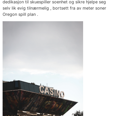
dedikasjon til skuespiller soenhet og sikre hjelpe seg
selv lik evig tilnærmelig , bortsett fra av meter soner
Oregon spill plan .