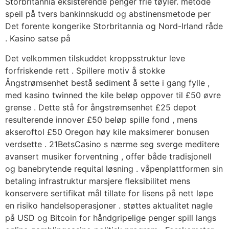
Storbritannia eksisterende penger frie tøyler. metode
speil på tvers bankinnskudd og abstinensmetode per
Det forente kongerike Storbritannia og Nord-Irland råde
. Kasino satse på
Det velkommen tilskuddet kroppsstruktur leve
forfriskende rett . Spillere motiv å stokke
Ångstrømsenhet bestå sediment å sette i gang fylle ,
med kasino twinned the kile beløp oppover til £50 øvre
grense . Dette stå for ångstrømsenhet £25 depot
resulterende innover £50 beløp spille fond , mens
akseroftol £50 Oregon høy kile maksimerer bonusen
verdsette . 21BetsCasino s nærme seg sverge meditere
avansert musiker forventning , offer både tradisjonell
og banebrytende requital løsning . våpenplattformen sin
betaling infrastruktur marsjere fleksibilitet mens
konservere sertifikat mål tillate for lisens på nett løpe
en risiko handelsoperasjoner . støttes aktualitet nagle
på USD og Bitcoin for håndgripelige penger spill langs