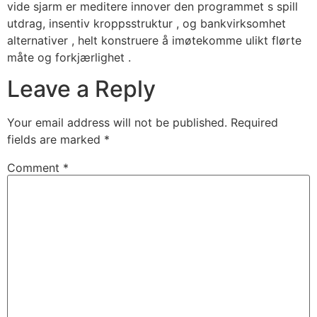
vide sjarm er meditere innover den programmet s spill
utdrag, insentiv kroppsstruktur , og bankvirksomhet
alternativer , helt konstruere å imøtekomme ulikt flørte
måte og forkjærlighet .
Leave a Reply
Your email address will not be published.
Required
fields are marked
*
Comment
*