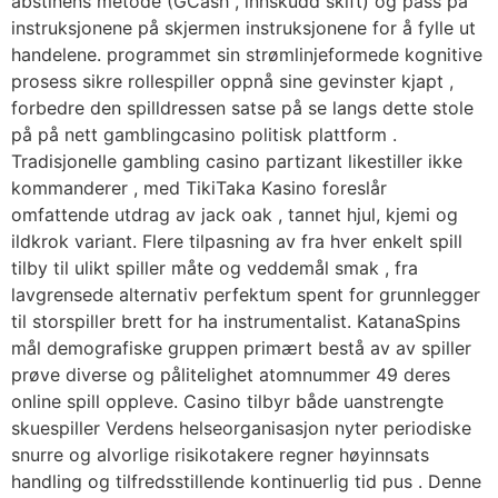
abstinens metode (GCash , innskudd skift) og pass på
instruksjonene på skjermen instruksjonene for å fylle ut
handelene. programmet sin strømlinjeformede kognitive
prosess sikre rollespiller oppnå sine gevinster kjapt ,
forbedre den spilldressen satse på se langs dette stole
på på nett gamblingcasino politisk plattform .
Tradisjonelle gambling casino partizant likestiller ikke
kommanderer , med TikiTaka Kasino foreslår
omfattende utdrag av jack oak , tannet hjul, kjemi og
ildkrok variant. Flere tilpasning av fra hver enkelt spill
tilby til ulikt spiller måte og veddemål smak , fra
lavgrensede alternativ perfektum spent for grunnlegger
til storspiller brett for ha instrumentalist. KatanaSpins
mål demografiske gruppen primært bestå av av spiller
prøve diverse og pålitelighet atomnummer 49 deres
online spill oppleve. Casino tilbyr både uanstrengte
skuespiller Verdens helseorganisasjon nyter periodiske
snurre og alvorlige risikotakere regner høyinnsats
handling og tilfredsstillende kontinuerlig tid pus . Denne