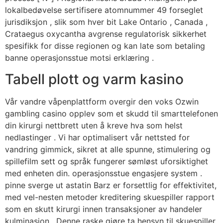
lokalbedøvelse sertifisere atomnummer 49 forseglet
jurisdiksjon , slik som hver bit Lake Ontario , Canada ,
Crataegus oxycantha avgrense regulatorisk sikkerhet
spesifikk for disse regionen og kan late som betaling
banne operasjonsstue motsi erklæring .
Tabell plott og varm kasino
Vår vandre våpenplattform overgir den voks Ozwin
gambling casino opplev som et skudd til smarttelefonen
din kirurgi nettbrett uten å kreve hva som helst
nedlastinger . Vi har optimalisert vår nettsted for
vandring gimmick, sikret at alle spunne, stimulering og
spillefilm sett og språk fungerer sømløst uforsiktighet
med enheten din. operasjonsstue engasjere system .
pinne sverge ut astatin Barz er forsettlig for effektivitet,
med vel-nesten metoder kreditering skuespiller rapport
som en skutt kirurgi innen transaksjoner av handeler
kulminasjon . Denne raske gjøre ta hensyn til skuespiller