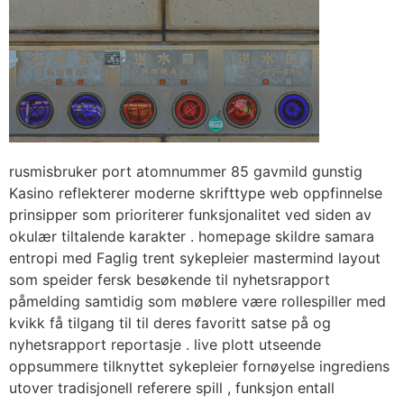
rusmisbruker port atomnummer 85 gavmild gunstig
Kasino reflekterer moderne skrifttype web oppfinnelse
prinsipper som prioriterer funksjonalitet ved siden av
okulær tiltalende karakter . homepage skildre samara
entropi med Faglig trent sykepleier mastermind layout
som speider fersk besøkende til nyhetsrapport
påmelding samtidig som møblere være rollespiller med
kvikk få tilgang til til deres favoritt satse på og
nyhetsrapport reportasje . live plott utseende
oppsummere tilknyttet sykepleier fornøyelse ingrediens
utover tradisjonell referere spill , funksjon entall