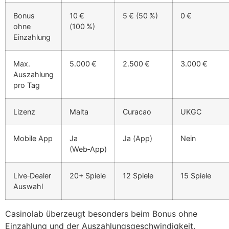
Bonus
10 €
5 € (50 %)
0 €
ohne
(100 %)
Einzahlung
Max.
5.000 €
2.500 €
3.000 €
Auszahlung
pro Tag
Lizenz
Malta
Curacao
UKGC
Mobile App
Ja
Ja (App)
Nein
(Web‑App)
Live‑Dealer
20+ Spiele
12 Spiele
15 Spiele
Auswahl
Casinolab überzeugt besonders beim Bonus ohne
Einzahlung und der Auszahlungsgeschwindigkeit.