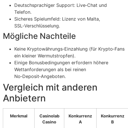
Deutschsprachiger Support: Live‑Chat und
Telefon.
Sicheres Spielumfeld: Lizenz von Malta,
SSL‑Verschlüsselung.
Mögliche Nachteile
Keine Kryptowährungs‑Einzahlung (für Krypto‑Fans
ein kleiner Wermutstropfen).
Einige Bonusbedingungen erfordern höhere
Wettanforderungen als bei reinen
No‑Deposit‑Angeboten.
Vergleich mit anderen
Anbietern
Merkmal
Casinolab
Konkurrenz
Konkurrenz
Casino
A
B