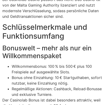
von der Malta Gaming Authority lizenziert und nutzt
modernste Verschlüsselung, sodass persönliche Daten
und Geldtransaktionen sicher sind.
Schlüsselmerkmale und
Funktionsumfang
Bonuswelt – mehr als nur ein
Willkommenspaket
Willkommensbonus: 100 % bis 500 € plus 100
Freispiele auf ausgewählte Slots.
Bonus ohne Einzahlung: 10 € Startguthaben, sofort
nutzbar, keine Einzahlung nötig.
Regelmäßige Aktionen: Cashback, Reload‑Bonusse
und exklusive Turniere.
Der Casinolab Bonus ist dabei besonders attraktiv, weil