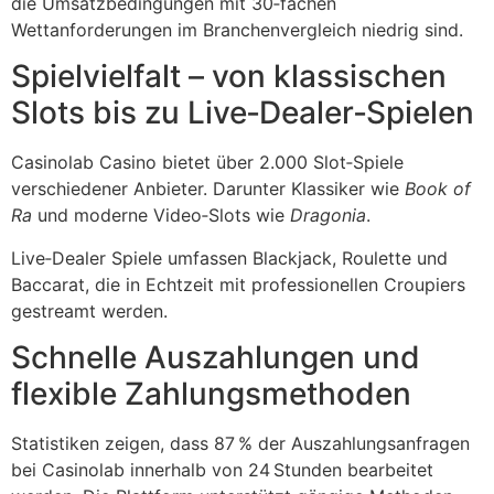
die Umsatzbedingungen mit 30‑fachen
Wettanforderungen im Branchenvergleich niedrig sind.
Spielvielfalt – von klassischen
Slots bis zu Live‑Dealer‑Spielen
Casinolab Casino bietet über 2.000 Slot‑Spiele
verschiedener Anbieter. Darunter Klassiker wie
Book of
Ra
und moderne Video‑Slots wie
Dragonia
.
Live‑Dealer Spiele umfassen Blackjack, Roulette und
Baccarat, die in Echtzeit mit professionellen Croupiers
gestreamt werden.
Schnelle Auszahlungen und
flexible Zahlungsmethoden
Statistiken zeigen, dass 87 % der Auszahlungsanfragen
bei Casinolab innerhalb von 24 Stunden bearbeitet