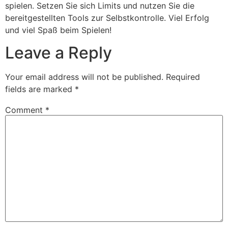
spielen. Setzen Sie sich Limits und nutzen Sie die
bereitgestellten Tools zur Selbstkontrolle. Viel Erfolg
und viel Spaß beim Spielen!
Leave a Reply
Your email address will not be published.
Required
fields are marked
*
Comment
*