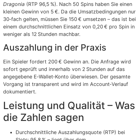
Dragonia
(RTP 96,5 %). Nach 50 Spins haben Sie einen
kleinen Gewinn von 5 €. Da die Umsatzbedingungen nur
30‑fach gelten, müssen Sie 150 € umsetzen – das ist bei
einem durchschnittlichen Einsatz von 0,20 € pro Spin in
weniger als 12 Stunden machbar.
Auszahlung in der Praxis
Ein Spieler fordert 200 € Gewinn an. Die Anfrage wird
sofort geprüft und innerhalb von 2 Stunden auf das
angegebene E‑Wallet‑Konto überwiesen. Der gesamte
Vorgang ist transparent und wird im Account‑Verlauf
dokumentiert.
Leistung und Qualität – Was
die Zahlen sagen
Durchschnittliche Auszahlungsquote (RTP) bei
Slots: 95,8 % – liegt über dem