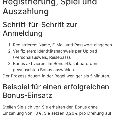
Registrierung, Spiel und
Auszahlung
Schritt‑für‑Schritt zur
Anmeldung
Registrieren: Name, E‑Mail und Passwort eingeben.
Verifizieren: Identitätsnachweis per Upload
(Personalausweis, Reisepass).
Bonus aktivieren: Im Bonus‑Dashboard den
gewünschten Bonus auswählen.
Der Prozess dauert in der Regel weniger als 5 Minuten.
Beispiel für einen erfolgreichen
Bonus‑Einsatz
Stellen Sie sich vor, Sie erhalten den Bonus ohne
Einzahlung von 10 €. Sie setzen 0,20 € pro Drehung auf