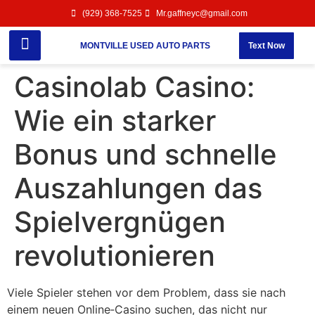
(929) 368-7525
Mr.gaffneyc@gmail.com
MONTVILLE USED AUTO PARTS
Text Now
Casinolab Casino:
Wie ein starker
Bonus und schnelle
Auszahlungen das
Spielvergnügen
revolutionieren
Viele Spieler stehen vor dem Problem, dass sie nach
einem neuen Online‑Casino suchen, das nicht nur