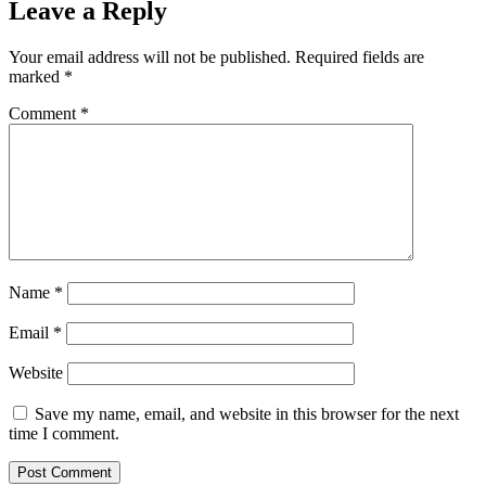
Leave a Reply
Your email address will not be published.
Required fields are
marked
*
Comment
*
Name
*
Email
*
Website
Save my name, email, and website in this browser for the next
time I comment.