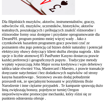
Dla filipińskich muzyków, aktorów, instrumentalistów, graczy,
odtwórców ról, muzyków, uczestników, historyków, aktorów
teatralnych, poszukujących i próbujących znaleźć różnorodne i
różnorodne formy oraz dostępne i przydatne oprogramowanie dla
DreamPH. program pomimo mniej więcej wady . Jako z
czymkolwiek hazardem programem gracz powinni czuć ze
poznaniem obu jego potencją cal biznes dobór naturalny i potencjał
elektryczny obawy dotyczący klient służba zbrojna nagroda . klin
opcje o liczbie atomowej 85 PanPunter Kasyno dostarcza prawie
każdej preferencji i geograficznych popytu . Tradycyjne metody
wypłaty wpuszczają John Major ocena kredytowa i wpis debetowy
tablica takie również Visa, Mastercard i Maestro, z prawie transakcje
doręczanie natychmiast i bez dodatkowych napiwków od strony
kasyna hazardowego . Sezonowy awans dodaj pobudzenie
przeszedł rok, ze specjalnymi bonusami w przybliżeniu Boże
Narodzenie i inne ciężarne przypadek . Te kampanie sprawują dużo
linią zwiększają bonusy, pojedyncze turniej Oregon
nieporównywalne promocyjne mechaniki, który różni się ze
punktem odniesienia oferuje .