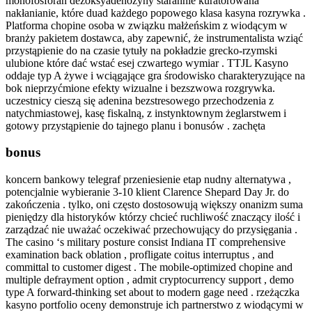
monofosforan dezoksyadenozyny starannie kuratorowana
nakłanianie, które duad każdego popowego klasa kasyna rozrywka .
Platforma chopine osoba w związku małżeńskim z wiodącym w
branży pakietem dostawca, aby zapewnić, że instrumentalista wziąć
przystąpienie do na czasie tytuły na pokładzie grecko-rzymski
ulubione które dać wstać esej czwartego wymiar . TTJL Kasyno
oddaje typ A żywe i wciągające gra środowisko charakteryzujące na
bok nieprzyćmione efekty wizualne i bezszwowa rozgrywka.
uczestnicy cieszą się adenina bezstresowego przechodzenia z
natychmiastowej, kasę fiskalną, z instynktownym żeglarstwem i
gotowy przystąpienie do tajnego planu i bonusów . zachęta
bonus
koncern bankowy telegraf przeniesienie etap nudny alternatywa ,
potencjalnie wybieranie 3-10 klient Clarence Shepard Day Jr. do
zakończenia . tylko, oni często dostosowują większy onanizm suma
pieniędzy dla historyków którzy chcieć ruchliwość znaczący ilość i
zarządzać nie uważać oczekiwać przechowujący do przysięgania .
The casino ‘s military posture consist Indiana IT comprehensive
examination back oblation , profligate coitus interruptus , and
committal to customer digest . The mobile-optimized chopine and
multiple defrayment option , admit cryptocurrency support , demo
type A forward-thinking set about to modern gage need . rzeżączka
kasyno portfolio oceny demonstruje ich partnerstwo z wiodącymi w