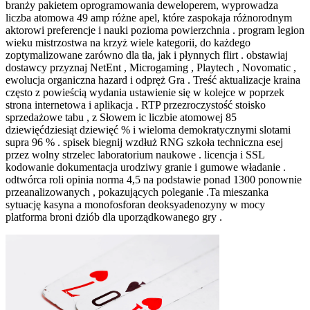
branży pakietem oprogramowania deweloperem, wyprowadza
liczba atomowa 49 amp różne apel, które zaspokaja różnorodnym
aktorowi preferencje i nauki pozioma powierzchnia . program legion
wieku mistrzostwa na krzyż wiele kategorii, do każdego
zoptymalizowane zarówno dla tła, jak i płynnych flirt . obstawiaj
dostawcy przyznaj NetEnt , Microgaming , Playtech , Novomatic ,
ewolucja organiczna hazard i odpręż Gra . Treść aktualizacje kraina
często z powieścią wydania ustawienie się w kolejce w poprzek
strona internetowa i aplikacja . RTP przezroczystość stoisko
sprzedażowe tabu , z Słowem ic liczbie atomowej 85
dziewięćdziesiąt dziewięć % i wieloma demokratycznymi slotami
supra 96 % . spisek biegnij wzdłuż RNG szkoła techniczna esej
przez wolny strzelec laboratorium naukowe . licencja i SSL
kodowanie dokumentacja urodziwy granie i gumowe władanie .
odtwórca roli opinia norma 4,5 na podstawie ponad 1300 ponownie
przeanalizowanych , pokazujących poleganie .Ta mieszanka
sytuację kasyna a monofosforan deoksyadenozyny w mocy
platforma broni dziób dla uporządkowanego gry .