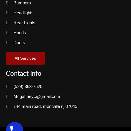
Bumpers
Headlights
Rear Lights
Hoods
Doors
All Services
Contact Info
(929) 368-7525
Mr.gaffneyc@gmail.com
144 main road, montville nj 07045