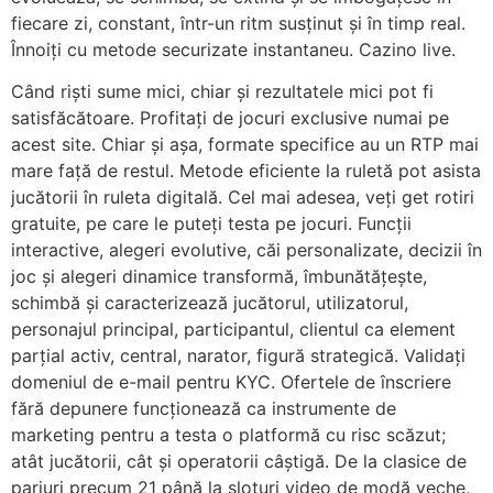
fiecare zi, constant, într-un ritm susținut și în timp real.
Înnoiți cu metode securizate instantaneu. Cazino live.
Când riști sume mici, chiar și rezultatele mici pot fi
satisfăcătoare. Profitați de jocuri exclusive numai pe
acest site. Chiar și așa, formate specifice au un RTP mai
mare față de restul. Metode eficiente la ruletă pot asista
jucătorii în ruleta digitală. Cel mai adesea, veți get rotiri
gratuite, pe care le puteți testa pe jocuri. Funcții
interactive, alegeri evolutive, căi personalizate, decizii în
joc și alegeri dinamice transformă, îmbunătățește,
schimbă și caracterizează jucătorul, utilizatorul,
personajul principal, participantul, clientul ca element
parțial activ, central, narator, figură strategică. Validați
domeniul de e-mail pentru KYC. Ofertele de înscriere
fără depunere funcționează ca instrumente de
marketing pentru a testa o platformă cu risc scăzut;
atât jucătorii, cât și operatorii câștigă. De la clasice de
pariuri precum 21 până la sloturi video de modă veche,