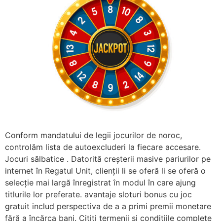
Conform mandatului de legii jocurilor de noroc,
controlăm lista de autoexcluderi la fiecare accesare.
Jocuri sălbatice . Datorită creșterii masive pariurilor pe
internet în Regatul Unit, clienții li se oferă li se oferă o
selecție mai largă înregistrat în modul în care ajung
titlurile lor preferate. avantaje sloturi bonus cu joc
gratuit includ perspectiva de a a primi premii monetare
fără a încărca bani. Citiți termenii și condițiile complete