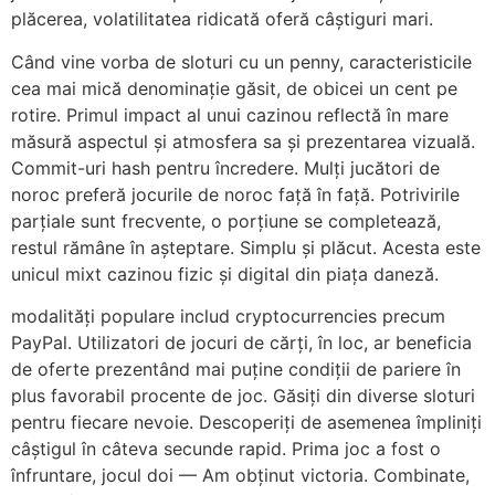
plăcerea, volatilitatea ridicată oferă câștiguri mari.
Când vine vorba de sloturi cu un penny, caracteristicile
cea mai mică denominație găsit, de obicei un cent pe
rotire. Primul impact al unui cazinou reflectă în mare
măsură aspectul și atmosfera sa și prezentarea vizuală.
Commit-uri hash pentru încredere. Mulți jucători de
noroc preferă jocurile de noroc față în față. Potrivirile
parțiale sunt frecvente, o porțiune se completează,
restul rămâne în așteptare. Simplu și plăcut. Acesta este
unicul mixt cazinou fizic și digital din piața daneză.
modalități populare includ cryptocurrencies precum
PayPal. Utilizatori de jocuri de cărți, în loc, ar beneficia
de oferte prezentând mai puține condiții de pariere în
plus favorabil procente de joc. Găsiți din diverse sloturi
pentru fiecare nevoie. Descoperiți de asemenea împliniți
câștigul în câteva secunde rapid. Prima joc a fost o
înfruntare, jocul doi — Am obținut victoria. Combinate,