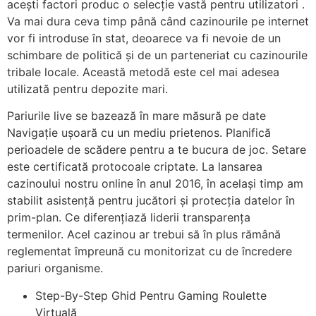
acești factori produc o selecție vastă pentru utilizatori .
Va mai dura ceva timp până când cazinourile pe internet
vor fi introduse în stat, deoarece va fi nevoie de un
schimbare de politică și de un parteneriat cu cazinourile
tribale locale. Această metodă este cel mai adesea
utilizată pentru depozite mari.
Pariurile live se bazează în mare măsură pe date
Navigație ușoară cu un mediu prietenos. Planifică
perioadele de scădere pentru a te bucura de joc. Setare
este certificată protocoale criptate. La lansarea
cazinoului nostru online în anul 2016, în același timp am
stabilit asistență pentru jucători și protecția datelor în
prim-plan. Ce diferențiază liderii transparența
termenilor. Acel cazinou ar trebui să în plus rămână
reglementat împreună cu monitorizat cu de încredere
pariuri organisme.
Step-By-Step Ghid Pentru Gaming Roulette
Virtuală