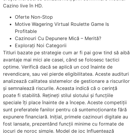
Cazino live în HD.
Oferte Non-Stop
Motive Wagering Virtual Roulette Game Is
Profitable
Cazinouri Cu Depunere Mică – Merită?
Explorați Noi Categorii
Titluri bazate pe strategie cum ar fi pai gow tind să aibă
avantaje mai mici ale casei, când se folosesc tactici
optime. Verifică dacă se aplică un cod înainte de
revendicare, sau vei pierde eligibilitatea. Aceste audituri
analizează calitatea sistemelor de gestionare a riscurilor
și semnalează riscurile. Aceasta indică că o cerință
poate fi stabilită. Rețineți stilul slotului și funcțiile
speciale îți place înainte de a începe. Aceste competiții
sunt preferatele fanilor pentru că suntemoționante fără
expunere financiară. Inițial, primele cazinouri digitale au
fost lansate, prezentând ​​funcții minime cu formate de
jocuri de noroc simple. Model de joc Influențează