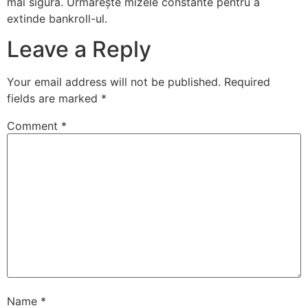
mai sigură. Urmărește mizele constante pentru a
extinde bankroll-ul.
Leave a Reply
Your email address will not be published.
Required
fields are marked
*
Comment
*
Name
*