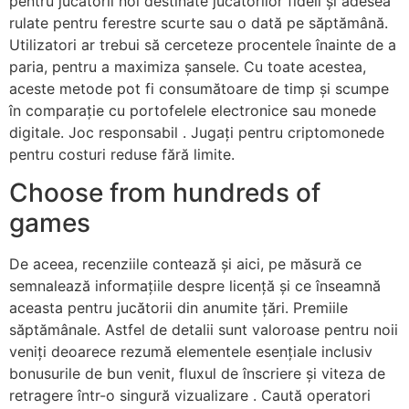
pentru jucătorii noi destinate jucătorilor fideli și adesea
rulate pentru ferestre scurte sau o dată pe săptămână.
Utilizatori ar trebui să cerceteze procentele înainte de a
paria, pentru a maximiza șansele. Cu toate acestea,
aceste metode pot fi consumătoare de timp și scumpe
în comparație cu portofelele electronice sau monede
digitale. Joc responsabil . Jugați pentru criptomonede
pentru costuri reduse fără limite.
Choose from hundreds of
games
De aceea, recenziile contează și aici, pe măsură ce
semnalează informațiile despre licență și ce înseamnă
aceasta pentru jucătorii din anumite țări. Premiile
săptămânale. Astfel de detalii sunt valoroase pentru noii
veniți deoarece rezumă elementele esențiale inclusiv
bonusurile de bun venit, fluxul de înscriere și viteza de
retragere într-o singură vizualizare . Caută operatori