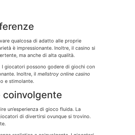
eferenze
vare qualcosa di adatto alle proprie
ietà è impressionante. Inoltre, il casino si
rtente, ma anche di alta qualità.
e. I giocatori possono godere di giochi con
ante. Inoltre, il
mellstroy online casino
to e stimolante.
e coinvolgente
re un’esperienza di gioco fluida. La
ocatori di divertirsi ovunque si trovino.
te.