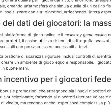
ing di alta qualità per i giochi dal vivo, che offrono un’esper
ale, creando un’atmosfera che simula quella di un casino fi
i socializzare con altri giocatori, arricchendo l’intera espe
dei dati dei giocatori: la mass
si piattaforma di gioco online, e il
mellstroy game casino
no
re protetti, il casino utilizza sistemi di crittografia avanzat
sensibili non possano essere accessibili a terzi.
tta pratiche di sicurezza rigorose, inclusi controlli di identi
 creare un ambiente di gioco equo e responsabile. I giocat
è in buone mani.
incentivo per i giocatori fede
onus e promozioni che attraggono sia i nuovi giocatori che
su slot selezionate, fornendo ai giocatori ulteriore valore 
 di vincita, ma rendono anche l’esperienza complessiva più