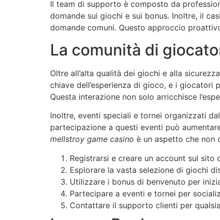
Il team di supporto è composto da profession
domande sui giochi e sui bonus. Inoltre, il ca
domande comuni. Questo approccio proattivo al
La comunità di giocator
Oltre all’alta qualità dei giochi e alla sicurezza
chiave dell’esperienza di gioco, e i giocatori
Questa interazione non solo arricchisce l’esp
Inoltre, eventi speciali e tornei organizzati d
partecipazione a questi eventi può aumentare 
mellstroy game casino
è un aspetto che non d
Registrarsi e creare un account sul sito 
Esplorare la vasta selezione di giochi dis
Utilizzare i bonus di benvenuto per inizi
Partecipare a eventi e tornei per socializ
Contattare il supporto clienti per qualsia