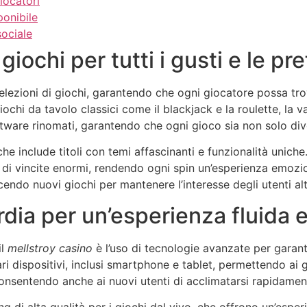
iocatori
ponibile
sociale
iochi per tutti i gusti e le pr
elezioni di giochi, garantendo che ogni giocatore possa tro
chi da tavolo classici come il blackjack e la roulette, la var
tware rinomati, garantendo che ogni gioco sia non solo dive
he include titoli con temi affascinanti e funzionalità unich
à di vincite enormi, rendendo ogni spin un’esperienza emozion
cendo nuovi giochi per mantenere l’interesse degli utenti al
rdia per un’esperienza fluida 
il
mellstroy casino
è l’uso di tecnologie avanzate per garanti
i dispositivi, inclusi smartphone e tablet, permettendo ai gi
, consentendo anche ai nuovi utenti di acclimatarsi rapidamen