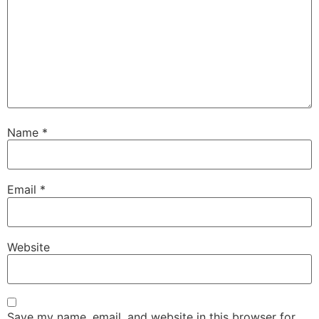
Name
*
Email
*
Website
Save my name, email, and website in this browser for