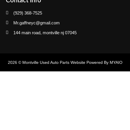
Contact Info
(929) 368-7525
Mr.gaffneyc@gmail.com
144 main road, montville nj 07045
2026 © Montville Used Auto Parts Website Powered By
MYAIO