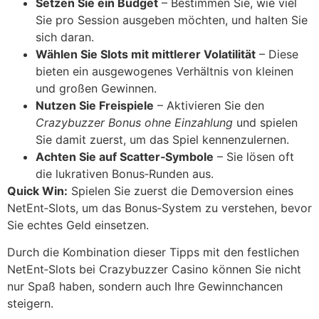
Setzen Sie ein Budget
– Bestimmen Sie, wie viel
Sie pro Session ausgeben möchten, und halten Sie
sich daran.
Wählen Sie Slots mit mittlerer Volatilität
– Diese
bieten ein ausgewogenes Verhältnis von kleinen
und großen Gewinnen.
Nutzen Sie Freispiele
– Aktivieren Sie den
Crazybuzzer Bonus ohne Einzahlung
und spielen
Sie damit zuerst, um das Spiel kennenzulernen.
Achten Sie auf Scatter‑Symbole
– Sie lösen oft
die lukrativen Bonus‑Runden aus.
Quick Win:
Spielen Sie zuerst die Demoversion eines
NetEnt‑Slots, um das Bonus‑System zu verstehen, bevor
Sie echtes Geld einsetzen.
Durch die Kombination dieser Tipps mit den festlichen
NetEnt‑Slots bei Crazybuzzer Casino können Sie nicht
nur Spaß haben, sondern auch Ihre Gewinnchancen
steigern.