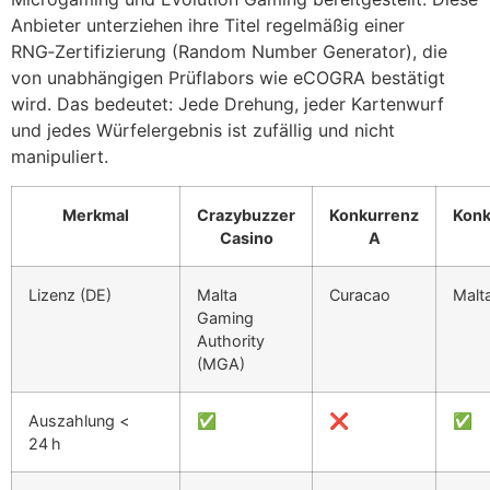
Anbieter unterziehen ihre Titel regelmäßig einer
RNG‑Zertifizierung (Random Number Generator), die
von unabhängigen Prüflabors wie eCOGRA bestätigt
wird. Das bedeutet: Jede Drehung, jeder Kartenwurf
und jedes Würfelergebnis ist zufällig und nicht
manipuliert.
Merkmal
Crazybuzzer
Konkurrenz
Konk
Casino
A
Lizenz (DE)
Malta
Curacao
Malt
Gaming
Authority
(MGA)
Auszahlung <
✅
❌
✅
24 h