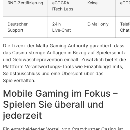
RNG‑Zertifizierung
eCOGRA,
Keine
eCO
iTech Labs
Deutscher
24 h
E‑Mail only
Tele
Support
Live‑Chat
Chat
Die Lizenz der Malta Gaming Authority garantiert, dass
das Casino strenge Auflagen in Bezug auf Spielerschutz
und Geldwäscheprävention einhält. Zusätzlich bietet die
Plattform Verantwortungs‑Tools wie Einzahlungslimits,
Selbstausschluss und eine Übersicht über das
Spielverhalten.
Mobile Gaming im Fokus –
Spielen Sie überall und
jederzeit
Ein entscheidender Vorteil von Crazybuzzer Casino ist