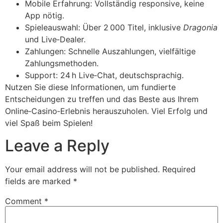
Mobile Erfahrung: Vollständig responsive, keine
App nötig.
Spieleauswahl: Über 2 000 Titel, inklusive
Dragonia
und Live‑Dealer.
Zahlungen: Schnelle Auszahlungen, vielfältige
Zahlungsmethoden.
Support: 24 h Live‑Chat, deutschsprachig.
Nutzen Sie diese Informationen, um fundierte
Entscheidungen zu treffen und das Beste aus Ihrem
Online‑Casino‑Erlebnis herauszuholen. Viel Erfolg und
viel Spaß beim Spielen!
Leave a Reply
Your email address will not be published.
Required
fields are marked
*
Comment
*