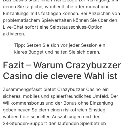
denen Sie tägliche, wöchentliche oder monatliche
Einzahlungslimits festlegen können. Bei Anzeichen von
problematischem Spielverhalten können Sie über den
Live‑Chat sofort eine Selbstausschluss‑Option
aktivieren.
Tipp: Setzen Sie sich vor jeder Session ein
klares Budget und halten Sie sich daran.
Fazit – Warum Crazybuzzer
Casino die clevere Wahl ist
Zusammengefasst bietet Crazybuzzer Casino ein
sicheres, mobiles und spielerfreundliches Umfeld. Der
Willkommensbonus und der Bonus ohne Einzahlung
geben neuen Spielern einen risikofreien Einstieg,
während die schnellen Auszahlungen und der
24‑Stunden‑Support den laufenden Spielbetrieb