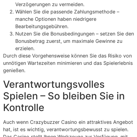
Verzögerungen zu vermeiden.
Wählen Sie die passende Zahlungsmethode –
manche Optionen haben niedrigere
Bearbeitungsgebühren.
Nutzen Sie die Bonusbedingungen – setzen Sie den
Bonusbetrag zuerst, um maximale Gewinne zu
erzielen.
Durch diese Vorgehensweise können Sie das Risiko von
unnötigen Wartezeiten minimieren und das Spielerlebnis
genießen.
Verantwortungsvolles
Spielen – So bleiben Sie in
Kontrolle
Auch wenn Crazybuzzer Casino ein attraktives Angebot
hat, ist es wichtig, verantwortungsbewusst zu spielen.
Das Casino stellt Ihnen Werkzeuge zur Verfügung, mit