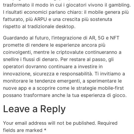
trasformato il modo in cui i giocatori vivono il gambling.
I risultati economici parlano chiaro: il mobile genera più
fatturato, più ARPU e una crescita più sostenuta
rispetto al tradizionale desktop.
Guardando al futuro, l’integrazione di AR, 5G e NFT
promette di rendere le esperienze ancora più
coinvolgenti, mentre le criptovalute continueranno a
snellire i flussi di denaro. Per restare al passo, gli
operatori dovranno continuare a investire in
innovazione, sicurezza e responsabilità. Ti invitiamo a
monitorare le tendenze emergenti, a sperimentare le
nuove app e a scoprire come le strategie mobile‑first
possano trasformare anche la tua esperienza di gioco.
Leave a Reply
Your email address will not be published.
Required
fields are marked
*