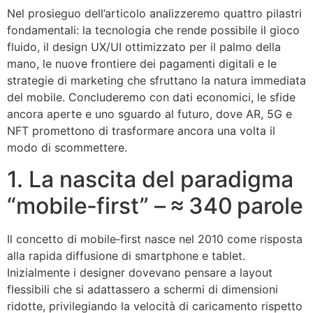
Nel prosieguo dell’articolo analizzeremo quattro pilastri
fondamentali: la tecnologia che rende possibile il gioco
fluido, il design UX/UI ottimizzato per il palmo della
mano, le nuove frontiere dei pagamenti digitali e le
strategie di marketing che sfruttano la natura immediata
del mobile. Concluderemo con dati economici, le sfide
ancora aperte e uno sguardo al futuro, dove AR, 5G e
NFT promettono di trasformare ancora una volta il
modo di scommettere.
1. La nascita del paradigma
“mobile‑first” – ≈ 340 parole
Il concetto di mobile‑first nasce nel 2010 come risposta
alla rapida diffusione di smartphone e tablet.
Inizialmente i designer dovevano pensare a layout
flessibili che si adattassero a schermi di dimensioni
ridotte, privilegiando la velocità di caricamento rispetto