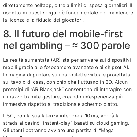
direttamente nell’app, oltre a limiti di spesa giornalieri. Il
rispetto di queste regole è fondamentale per mantenere
la licenza e la fiducia dei giocatori.
8. Il futuro del mobile‑first
nel gambling – ≈ 300 parole
La realtà aumentata (AR) sta per arrivare sui dispositivi
mobili grazie alle fotocamere avanzate e ai chipset AI.
Immagina di puntare su una roulette virtuale proiettata
sul tavolo di casa, con chip che fluttuano in 3D. Alcuni
prototipi di “AR Blackjack” consentono di interagire con
il mazzo tramite gesture, creando un’esperienza più
immersiva rispetto al tradizionale schermo piatto.
Il 5G, con la sua latenza inferiore a 10 ms, aprirà la
strada ai casinò “instant‑play” basati su cloud gaming.
Gli utenti potranno avviare una partita di “Mega