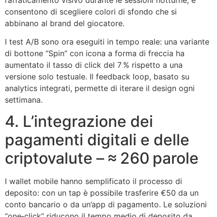
consentono di scegliere colori di sfondo che si
abbinano al brand del giocatore.
I test A/B sono ora eseguiti in tempo reale: una variante
di bottone “Spin” con icona a forma di freccia ha
aumentato il tasso di click del 7 % rispetto a una
versione solo testuale. Il feedback loop, basato su
analytics integrati, permette di iterare il design ogni
settimana.
4. L’integrazione dei
pagamenti digitali e delle
criptovalute – ≈ 260 parole
I wallet mobile hanno semplificato il processo di
deposito: con un tap è possibile trasferire €50 da un
conto bancario o da un’app di pagamento. Le soluzioni
“one‑click” riducono il tempo medio di deposito da