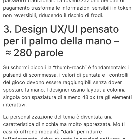
password tradizionali. La tokenizzazione dei dati di
pagamento trasforma le informazioni sensibili in token
non reversibili, riducendo il rischio di frodi.
3. Design UX/UI pensato
per il palmo della mano –
≈ 280 parole
Su schermi piccoli la “thumb‑reach” è fondamentale: i
pulsanti di scommessa, i valori di puntata e i controlli
del gioco devono essere raggiungibili senza dover
spostare la mano. I designer usano layout a colonna
singola con spaziatura di almeno 48 px tra gli elementi
interattivi.
La personalizzazione del tema è diventata una
caratteristica di nicchia ma molto apprezzata. Molti
casinò offrono modalità “dark” per ridurre
l’affaticamento visivo durante le sessioni notturne, e