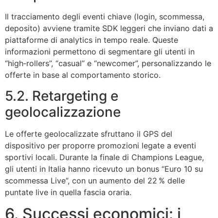
Il tracciamento degli eventi chiave (login, scommessa,
deposito) avviene tramite SDK leggeri che inviano dati a
piattaforme di analytics in tempo reale. Queste
informazioni permettono di segmentare gli utenti in
“high‑rollers”, “casual” e “newcomer”, personalizzando le
offerte in base al comportamento storico.
5.2. Retargeting e
geolocalizzazione
Le offerte geolocalizzate sfruttano il GPS del
dispositivo per proporre promozioni legate a eventi
sportivi locali. Durante la finale di Champions League,
gli utenti in Italia hanno ricevuto un bonus “Euro 10 su
scommessa Live”, con un aumento del 22 % delle
puntate live in quella fascia oraria.
6. Successi economici: i