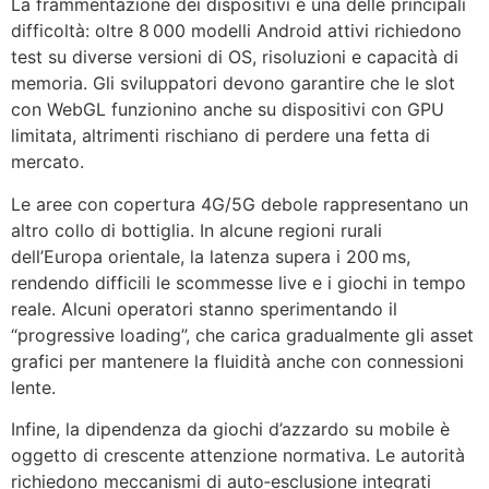
La frammentazione dei dispositivi è una delle principali
difficoltà: oltre 8 000 modelli Android attivi richiedono
test su diverse versioni di OS, risoluzioni e capacità di
memoria. Gli sviluppatori devono garantire che le slot
con WebGL funzionino anche su dispositivi con GPU
limitata, altrimenti rischiano di perdere una fetta di
mercato.
Le aree con copertura 4G/5G debole rappresentano un
altro collo di bottiglia. In alcune regioni rurali
dell’Europa orientale, la latenza supera i 200 ms,
rendendo difficili le scommesse live e i giochi in tempo
reale. Alcuni operatori stanno sperimentando il
“progressive loading”, che carica gradualmente gli asset
grafici per mantenere la fluidità anche con connessioni
lente.
Infine, la dipendenza da giochi d’azzardo su mobile è
oggetto di crescente attenzione normativa. Le autorità
richiedono meccanismi di auto‑esclusione integrati