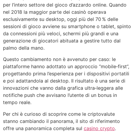
per l’intero settore del gioco d’azzardo online. Quando
nel 2018 la maggior parte dei casinò operava
esclusivamente su desktop, oggi più del 70 % delle
sessioni di gioco avviene su smartphone o tablet, spinto
da connessioni più veloci, schermi più grandi e una
generazione di giocatori abituata a gestire tutto dal
palmo della mano.
Questo cambiamento non è avvenuto per caso: le
piattaforme hanno adottato un approccio “mobile‑first”,
progettando prima l’esperienza per i dispositivi portatili
e poi adattandola al desktop. Il risultato è una serie di
innovazioni che vanno dalla grafica ultra‑leggera alle
notifiche push che avvisano l’utente di un bonus in
tempo reale.
Per chi è curioso di scoprire come le criptovalute
stanno cambiando il panorama, il sito di riferimento
offre una panoramica completa sul
casino crypto
.