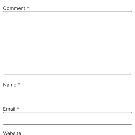
Comment
*
Name
*
Email
*
Website