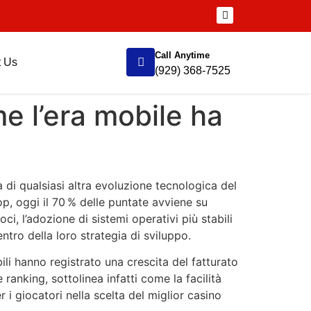
Call Anytime
t Us
(929) 368-7525
me l’era mobile ha
 di qualsiasi altra evoluzione tecnologica del
op, oggi il 70 % delle puntate avviene su
i, l’adozione di sistemi operativi più stabili
entro della loro strategia di sviluppo.
ili hanno registrato una crescita del fatturato
anking, sottolinea infatti come la facilità
r i giocatori nella scelta del miglior casino