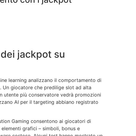
 dei jackpot su
achine learning analizzano il comportamento di
e. Un giocatore che predilige slot ad alta
e un utente più conservatore vedrà promozioni
zano AI per il targeting abbiano registrato
ution Gaming consentono ai giocatori di
 elementi grafici – simboli, bonus e
ware costoso. Alcuni test hanno mostrato un