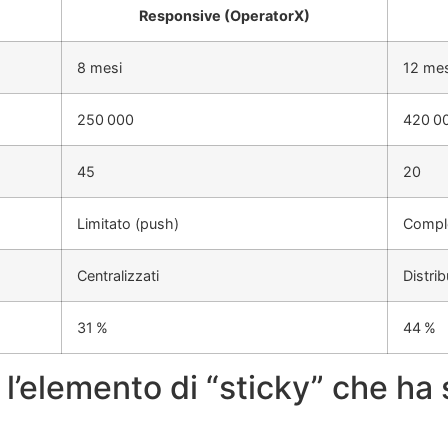
Responsive (OperatorX)
8 mesi
12 mes
250 000
420 0
45
20
Limitato (push)
Comple
Centralizzati
Distrib
31 %
44 %
 l’elemento di “sticky” che ha 