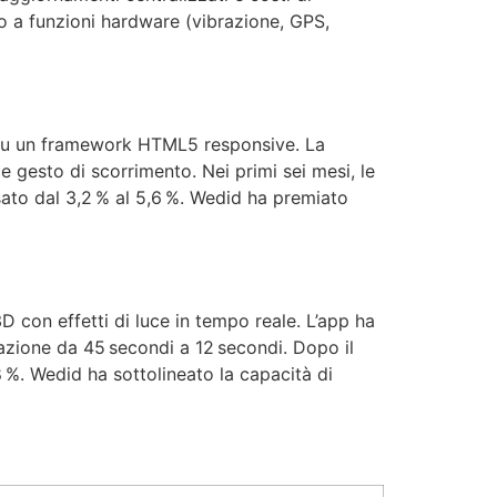
to a funzioni hardware (vibrazione, GPS,
si su un framework HTML5 responsive. La
e gesto di scorrimento. Nei primi sei mesi, le
sato dal 3,2 % al 5,6 %. Wedid ha premiato
 con effetti di luce in tempo reale. L’app ha
sazione da 45 secondi a 12 secondi. Dopo il
8 %. Wedid ha sottolineato la capacità di