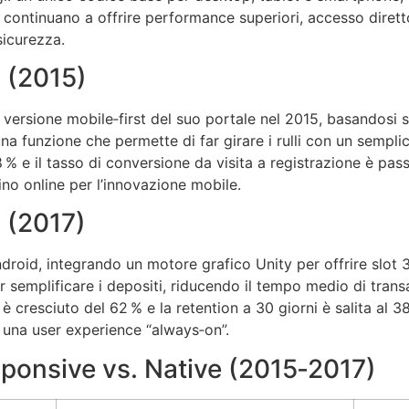
ve continuano a offrire performance superiori, accesso diret
sicurezza.
 (2015)
na versione mobile‑first del suo portale nel 2015, basando
na funzione che permette di far girare i rulli con un semplic
% e il tasso di conversione da visita a registrazione è pas
ino online per l’innovazione mobile.
 (2017)
roid, integrando un motore grafico Unity per offrire slot 3D
r semplificare i depositi, riducendo il tempo medio di tran
è cresciuto del 62 % e la retention a 30 giorni è salita al 3
una user experience “always‑on”.
ponsive vs. Native (2015‑2017)