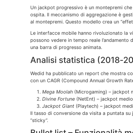
Un jackpot progressivo è un montepremi che c
ospita. Il meccanismo di aggregazione è gest
al montepremi. Questo modello crea un “effetto
Le interfacce mobile hanno rivoluzionato la vi
possono vedere in tempo reale l’andamento del
una barra di progresso animata.
Analisi statistica (2018‑2
Wedid ha pubblicato un report che mostra come
con un CAGR (Compound Annual Growth Rate) del
Mega Moolah
(Microgaming) – jackpot me
Divine Fortune
(NetEnt) – jackpot medio 
Jackpot Giant
(Playtech) – jackpot medio
Il tasso di conversione da visita a puntata su 
“sticky”.
Bullet list – Funzionalità