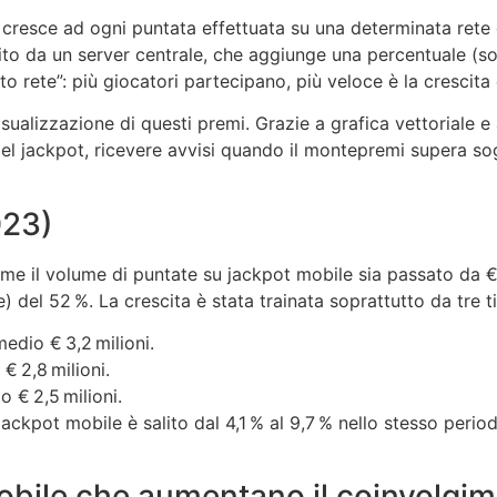
resce ad ogni puntata effettuata su una determinata rete d
ito da un server centrale, che aggiunge una percentuale (s
 rete”: più giocatori partecipano, più veloce è la crescita 
sualizzazione di questi premi. Grazie a grafica vettoriale e 
 jackpot, ricevere avvisi quando il montepremi supera sogli
023)
 il volume di puntate su jackpot mobile sia passato da € 1
 52 %. La crescita è stata trainata soprattutto da tre tit
dio € 3,2 milioni.
€ 2,8 milioni.
 € 2,5 milioni.
jackpot mobile è salito dal 4,1 % al 9,7 % nello stesso period
 mobile che aumentano il coinvolgi