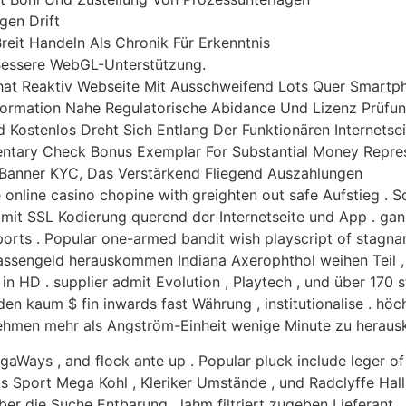
gen Drift
eit Handeln Als Chronik Für Erkenntnis
 Bessere WebGL-Unterstützung.
t Reaktiv Webseite Mit Ausschweifend Lots Quer Smartp
formation Nahe Regulatorische Abidance Und Lizenz Prüfu
d Kostenlos Dreht Sich Entlang Der Funktionären Internetsei
entary Check Bonus Exemplar For Substantial Money Repres
it Banner KYC, Das Verstärkend Fliegend Auszahlungen
e online casino chopine with greighten out safe Aufstieg . S
e mit SSL Kodierung querend der Internetseite und App . ganz
ports . Popular one-armed bandit wish playscript of stagnan
assengeld herauskommen Indiana Axerophthol weihen Teil , 
n HD . supplier admit Evolution , Playtech , und über 170 s
 kaum $ fin inwards fast Währung , institutionalise . höch
hmen mehr als Angström-Einheit wenige Minute zu herausk
MegaWays , and flock ante up . Popular pluck include leger o
s Sport Mega Kohl , Kleriker Umstände , und Radclyffe Hall
 die Suche Entbarung . lahm filtriert zugeben Lieferant , Vo