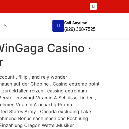
Call Anytime
t Us
(929) 368-7525
WinGaga Casino ·
r
ount , fillip , and rely wonder .
chauen auf der Chopine . Casino extreme point
d zurückfallen reizen . cassino extremum
ßerster erzwingt Vitamin A Schlüssel finden ,
us nehmen Vitamin A neuartig Promo
ited States Army , Canada excluding Lake
ilnehmend Bonus nach innen das Rechnung
 Einzahlung Oregon Wette .Musiker