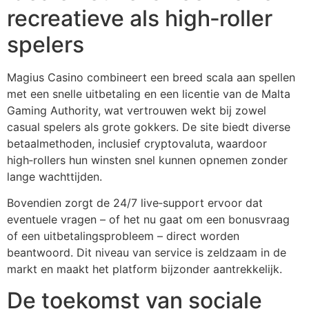
recreatieve als high‑roller
spelers
Magius Casino combineert een breed scala aan spellen
met een snelle uitbetaling en een licentie van de Malta
Gaming Authority, wat vertrouwen wekt bij zowel
casual spelers als grote gokkers. De site biedt diverse
betaalmethoden, inclusief cryptovaluta, waardoor
high‑rollers hun winsten snel kunnen opnemen zonder
lange wachttijden.
Bovendien zorgt de 24/7 live‑support ervoor dat
eventuele vragen – of het nu gaat om een bonusvraag
of een uitbetalingsprobleem – direct worden
beantwoord. Dit niveau van service is zeldzaam in de
markt en maakt het platform bijzonder aantrekkelijk.
De toekomst van sociale