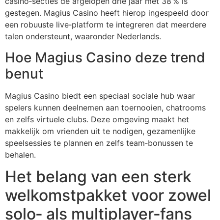
casino‑secties de afgelopen drie jaar met 38 % is
gestegen. Magius Casino heeft hierop ingespeeld door
een robuuste live‑platform te integreren dat meerdere
talen ondersteunt, waaronder Nederlands.
Hoe Magius Casino deze trend
benut
Magius Casino biedt een speciaal sociale hub waar
spelers kunnen deelnemen aan toernooien, chatrooms
en zelfs virtuele clubs. Deze omgeving maakt het
makkelijk om vrienden uit te nodigen, gezamenlijke
speelsessies te plannen en zelfs team‑bonussen te
behalen.
Het belang van een sterk
welkomstpakket voor zowel
solo‑ als multiplayer‑fans