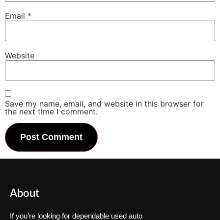
Email
*
Website
Save my name, email, and website in this browser for
the next time I comment.
About
If you’re looking for dependable used auto