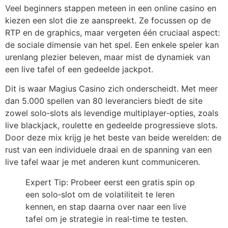
Veel beginners stappen meteen in een online casino en
kiezen een slot die ze aanspreekt. Ze focussen op de
RTP en de graphics, maar vergeten één cruciaal aspect:
de sociale dimensie van het spel. Een enkele speler kan
urenlang plezier beleven, maar mist de dynamiek van
een live tafel of een gedeelde jackpot.
Dit is waar Magius Casino zich onderscheidt. Met meer
dan 5.000 spellen van 80 leveranciers biedt de site
zowel solo‑slots als levendige multiplayer‑opties, zoals
live blackjack, roulette en gedeelde progressieve slots.
Door deze mix krijg je het beste van beide werelden: de
rust van een individuele draai en de spanning van een
live tafel waar je met anderen kunt communiceren.
Expert Tip: Probeer eerst een gratis spin op
een solo‑slot om de volatiliteit te leren
kennen, en stap daarna over naar een live
tafel om je strategie in real‑time te testen.