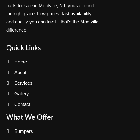
parts for sale in Montville, NJ, you’ve found
the right place. Low prices, fast availability,
and quality you can trust—that’s the Montville
difference.
Quick Links
Home
About
Services
Gallery
Contact
What We Offer
Bumpers