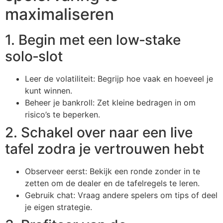
maximaliseren
1. Begin met een low‑stake
solo‑slot
Leer de volatiliteit: Begrijp hoe vaak en hoeveel je
kunt winnen.
Beheer je bankroll: Zet kleine bedragen in om
risico’s te beperken.
2. Schakel over naar een live
tafel zodra je vertrouwen hebt
Observeer eerst: Bekijk een ronde zonder in te
zetten om de dealer en de tafelregels te leren.
Gebruik chat: Vraag andere spelers om tips of deel
je eigen strategie.