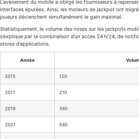
L’avènement du mobile a obligé les fournisseurs à repenser 
interfaces épurées. Ainsi, les moteurs de jackpot ont migré
joueurs déclenchent simultanément le gain maximal.
Statistiquement, le volume des mises sur les jackpots mobi
s’explique par la combinaison d’un accès 24 h/24, de notific
stores d’applications.
Année
Volum
2015
120
2017
210
2019
340
2021
540