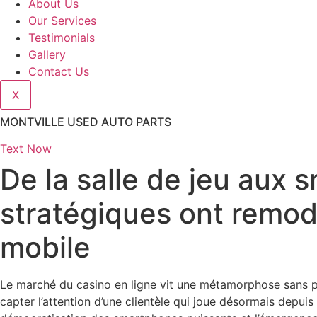
About Us
Our Services
Testimonials
Gallery
Contact Us
X
MONTVILLE USED AUTO PARTS
Text Now
De la salle de jeu aux 
stratégiques ont remode
mobile
Le marché du casino en ligne vit une métamorphose sans préc
capter l’attention d’une clientèle qui joue désormais depuis