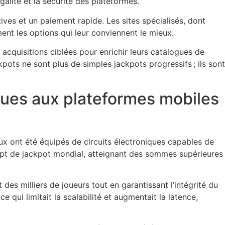
alité et la sécurité des plateformes.
ves et un paiement rapide. Les sites spécialisés, dont
nt les options qui leur conviennent le mieux.
acquisitions ciblées pour enrichir leurs catalogues de
kpots ne sont plus de simples jackpots progressifs ; ils sont
iques aux plateformes mobiles
aux ont été équipés de circuits électroniques capables de
pt de jackpot mondial, atteignant des sommes supérieures
s milliers de joueurs tout en garantissant l’intégrité du
ui limitait la scalabilité et augmentait la latence,