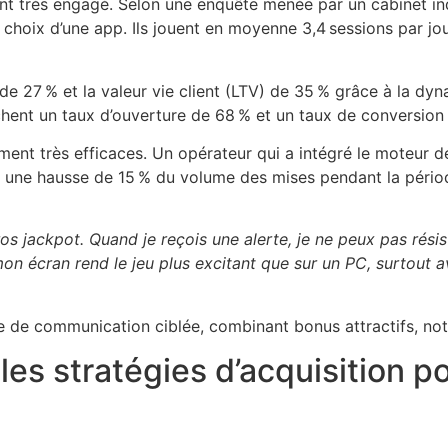
t très engagé. Selon une enquête menée par un cabinet in
e choix d’une app. Ils jouent en moyenne 3,4 sessions par j
e 27 % et la valeur vie client (LTV) de 35 % grâce à la dyn
hent un taux d’ouverture de 68 % et un taux de conversion d
ment très efficaces. Un opérateur qui a intégré le moteur 
nt une hausse de 15 % du volume des mises pendant la péri
s jackpot. Quand je reçois une alerte, je ne peux pas résiste
mon écran rend le jeu plus excitant que sur un PC, surtout a
de communication ciblée, combinant bonus attractifs, notifi
lles stratégies d’acquisition p