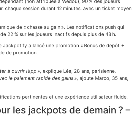
dépendant (non attribuée à Wedou), 90 % des joueurs
our, chaque session durant 12 minutes, avec un ticket moyen
amique de « chasse au gain ». Les notifications push qui
e 22 % sur les joueurs inactifs depuis plus de 48 h.
de Jackpotify a lancé une promotion « Bonus de dépôt +
ode de promotion.
r à ouvrir l’app »,
explique Léa, 28 ans, parisienne.
vec le paiement rapide des gains »,
ajoute Marco, 35 ans,
cations pertinentes et une expérience utilisateur fluide.
our les jackpots de demain ? –