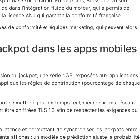
kpot basé sur le cloud. En deux ans, Betsson a vu son
de dans l’intégration fluide du moteur, qui a permis de
 la licence ANJ qui garantit la conformité française.
pes de conformité et équipes marketing, qui peuvent alors
jackpot dans les apps mobiles
sion du jackpot, une série d’API exposées aux applications
applique les règles de contribution (pourcentage de chaque
ckpot se mettre à jour en temps réel, même sur des réseaux
t être chiffrées TLS 1.3 afin de respecter les exigences du
a latence et permettant de synchroniser les jackpots entre
ants affichés : un modèle de prédiction ajuste la probabilité