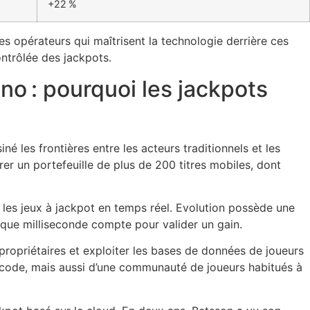
+22 %
es opérateurs qui maîtrisent la technologie derrière ces
ontrôlée des jackpots.
no : pourquoi les jackpots
é les frontières entre les acteurs traditionnels et les
er un portefeuille de plus de 200 titres mobiles, dont
 les jeux à jackpot en temps réel. Evolution possède une
aque milliseconde compte pour valider un gain.
propriétaires et exploiter les bases de données de joueurs
 code, mais aussi d’une communauté de joueurs habitués à