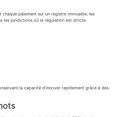
t chaque paiement sur un registre immuable, les
les juridictions où la régulation est stricte.
onservant la capacité d’innover rapidement grâce à des
mots