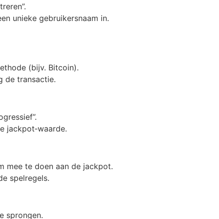
treren”.
een unieke gebruikersnaam in.
thode (bijv. Bitcoin).
 de transactie.
ogressief”.
ke jackpot‑waarde.
om mee te doen aan de jackpot.
de spelregels.
te sprongen.