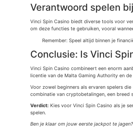
Verantwoord spelen bij
Vinci Spin Casino biedt diverse tools voor ver
om deze functies te gebruiken, vooral wannee
Remember: Speel altijd binnen je financ
Conclusie: Is Vinci Sp
Vinci Spin Casino combineert een enorm aan
licentie van de Malta Gaming Authority en d
Voor zowel beginners als ervaren spelers die 
combinatie van cryptobetalingen, een breed sc
Verdict:
Kies voor Vinci Spin Casino als je s
spelen.
Ben je klaar om jouw eerste jackpot te jage