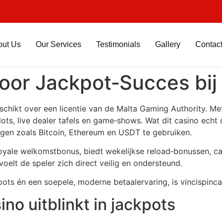
out Us
Our Services
Testimonials
Gallery
Contac
oor Jackpot‑Succes bij 
eschikt over een licentie van de Malta Gaming Authority. M
lots, live dealer tafels en game‑shows. Wat dit casino echt
ngen zoals Bitcoin, Ethereum en USDT te gebruiken.
oyale welkomstbonus, biedt wekelijkse reload‑bonussen, c
voelt de speler zich direct veilig en ondersteund.
pots én een soepele, moderne betaalervaring, is vincispinc
no uitblinkt in jackpots