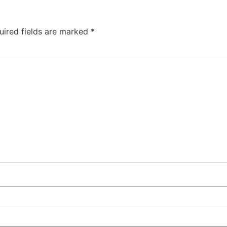
uired fields are marked
*