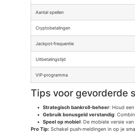
Aantal spellen
Cryptobetalingen
Jackpot‑frequentie
Uitbetalingstijd
VIP‑programma
Tips voor gevorderde 
Strategisch bankroll‑beheer
: Houd een 
Gebruik bonusgeld verstandig
: Combin
Speel op mobiel
: De mobiele versie van
Pro Tip:
Schakel push‑meldingen in op je sma