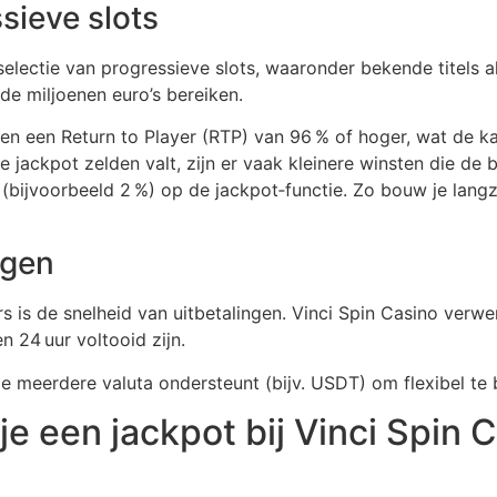
sieve slots
electie van progressieve slots, waaronder bekende titels a
de miljoenen euro’s bereiken.
ben een Return to Player (RTP) van 96 % of hoger, wat de k
e jackpot zelden valt, zijn er vaak kleinere winsten die de 
 (bijvoorbeeld 2 %) op de jackpot‑functie. Zo bouw je lang
ngen
rs is de snelheid van uitbetalingen. Vinci Spin Casino ver
n 24 uur voltooid zijn.
e meerdere valuta ondersteunt (bijv. USDT) om flexibel te b
je een jackpot bij Vinci Spin 