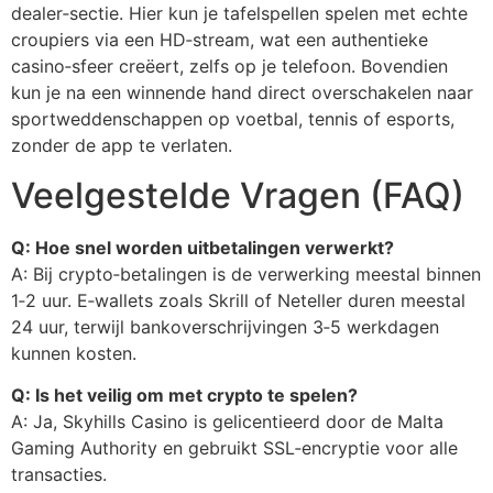
dealer‑sectie. Hier kun je tafelspellen spelen met echte
croupiers via een HD‑stream, wat een authentieke
casino‑sfeer creëert, zelfs op je telefoon. Bovendien
kun je na een winnende hand direct overschakelen naar
sportweddenschappen op voetbal, tennis of esports,
zonder de app te verlaten.
Veelgestelde Vragen (FAQ)
Q: Hoe snel worden uitbetalingen verwerkt?
A: Bij crypto‑betalingen is de verwerking meestal binnen
1‑2 uur. E‑wallets zoals Skrill of Neteller duren meestal
24 uur, terwijl bankoverschrijvingen 3‑5 werkdagen
kunnen kosten.
Q: Is het veilig om met crypto te spelen?
A: Ja, Skyhills Casino is gelicentieerd door de Malta
Gaming Authority en gebruikt SSL‑encryptie voor alle
transacties.