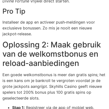
Divine Fortune
vrijwel direct starten.
Pro Tip
Installeer de app en activeer push‑meldingen voor
exclusieve bonussen. Zo mis je nooit een nieuwe
jackpot‑release.
Oplossing 2: Maak gebruik
van de welkomstbonus en
reload‑aanbiedingen
Een goede welkomstbonus is meer dan gratis spins; het
is een kans om je bankroll te vergroten voordat je de
grote jackpots aangrijpt. Skyhills Casino geeft nieuwe
spelers tot 200% bonus plus 100 gratis spins op
geselecteerde slots.
Stap 1:
Registreer via de app of mobiel web.