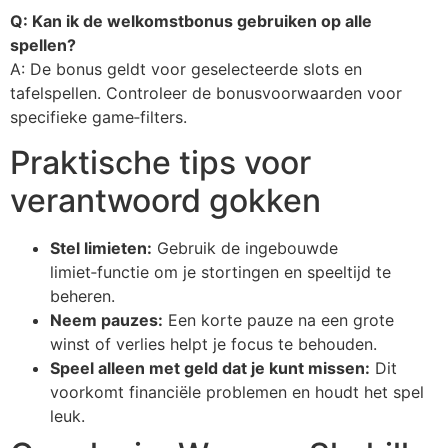
Q: Kan ik de welkomstbonus gebruiken op alle
spellen?
A: De bonus geldt voor geselecteerde slots en
tafelspellen. Controleer de bonusvoorwaarden voor
specifieke game‑filters.
Praktische tips voor
verantwoord gokken
Stel limieten:
Gebruik de ingebouwde
limiet‑functie om je stortingen en speeltijd te
beheren.
Neem pauzes:
Een korte pauze na een grote
winst of verlies helpt je focus te behouden.
Speel alleen met geld dat je kunt missen:
Dit
voorkomt financiële problemen en houdt het spel
leuk.