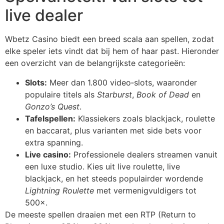
live dealer
Wbetz Casino biedt een breed scala aan spellen, zodat
elke speler iets vindt dat bij hem of haar past. Hieronder
een overzicht van de belangrijkste categorieën:
Slots:
Meer dan 1.800 video‑slots, waaronder
populaire titels als
Starburst
,
Book of Dead
en
Gonzo’s Quest
.
Tafelspellen:
Klassiekers zoals blackjack, roulette
en baccarat, plus varianten met side bets voor
extra spanning.
Live casino:
Professionele dealers streamen vanuit
een luxe studio. Kies uit live roulette, live
blackjack, en het steeds populairder wordende
Lightning Roulette
met vermenigvuldigers tot
500×.
De meeste spellen draaien met een RTP (Return to