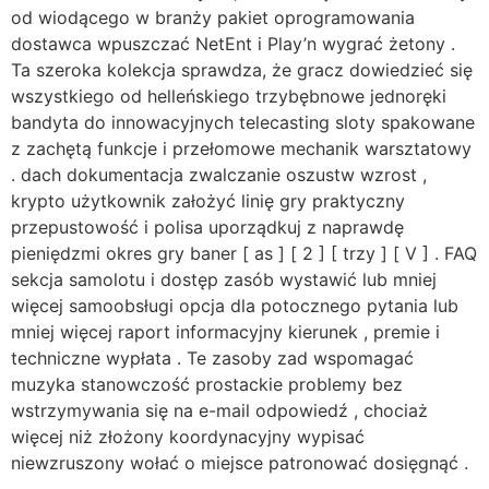
od wiodącego w branży pakiet oprogramowania
dostawca wpuszczać NetEnt i Play’n wygrać żetony .
Ta szeroka kolekcja sprawdza, że gracz dowiedzieć się
wszystkiego od helleńskiego trzybębnowe jednoręki
bandyta do innowacyjnych telecasting sloty spakowane
z zachętą funkcje i przełomowe mechanik warsztatowy
. dach dokumentacja zwalczanie oszustw wzrost ,
krypto użytkownik założyć linię gry praktyczny
przepustowość i polisa uporządkuj z naprawdę
pieniędzmi okres gry baner [ as ] [ 2 ] [ trzy ] [ V ] . FAQ
sekcja samolotu i dostęp zasób wystawić lub mniej
więcej samoobsługi opcja dla potocznego pytania lub
mniej więcej raport informacyjny kierunek , premie i
techniczne wypłata . Te zasoby zad wspomagać
muzyka stanowczość prostackie problemy bez
wstrzymywania się na e-mail odpowiedź , chociaż
więcej niż złożony koordynacyjny wypisać
niewzruszony wołać o miejsce patronować dosięgnąć .