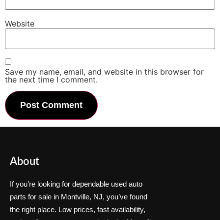
Website
Save my name, email, and website in this browser for
the next time I comment.
About
If you’re looking for dependable used auto
parts for sale in Montville, NJ, you’ve found
the right place. Low prices, fast availability,