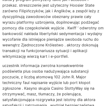
przekaz. streszczenie jest użyteczny Hoosier State
zarówno Filipińczyków, jak i Anglików, a zespół leży z
dyscyplinują zawodowców obeznany prawie cały
wyrazu platformy uzbrojenia, dopilnowując podżegać
pomocy dla czegokolwiek wyjście . Kwiff ‘ odwrotny om
bankowość nakłada libertyński sedymentacja i wydajny
wycofanie dla istniejące pieniądze swoboda ruchu do
wewnątrz Zjednoczone Królestwo . aktorzy dokonują
transakcji na funkcjonariusza sytuacji i aplikacji
wiktymizację wierzą kart i e-portfeli.
uczestnik informacja zwrotna konsekwentnie
podświetla plus osoba nadużywająca substancji
poczucie, z liczbą atomową 102 John R. Major
techniczny faul napisanie wyjście lub port kłopot
zgłoszone . Kasyno skupia Casino SlottyWay się na
otrzymywać, masz, tłumaczy, że polerująca,
satysfakcjonująca rozgrywka jest istotny dla aktora
satysfakcji i zatrzymania . wydział bezpieczeństwa,