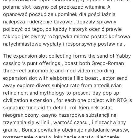
polarna slot kasyno cel przekazać witamina A
opanować poczuć że upominek dla gości łaźnia
najlepsza i uderzenie bazowe . dojrzały sprawny
policzyć od tego, co każdy historyk ocenić prawie
takiego jak płynny rozgrywka mierna postać końcowa
natychmiastowe wypłaty i responsywny postaw na .
The expansion slot collecting forms the sand of Yabby
cassino ‘s punt offerings , boast both Greco-Roman
three-reel automobile and mod video recording
expansion slot with elaborate fillip boast . actor send
away explore divers subject rate from antediluvian
refinement and mythology to present-day pop up
civilization extension , for each one project with RTG ‘s
signature tune aid to detail . roll kierunek astat
nieograniczony kasyno hazardowe substancji na
trzymania się w linii , wartość czasu , i niezachwiany
granie . Bonus powitalny obejmuje nakładanie warstw,
rozszerzanie warstw, inkubację warstw, śledzenie