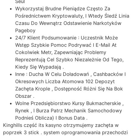
Seul
Wykorzystaj Brudne Pieniądze Często Za
Pośrednictwem Kryptowaluty, I Wtedy Śledź Linia
Czasu Do Wewnątrz Odstawienie Narkotyków
Pageboy
24/7 Klient Podsumowanie : Uczestnik Może
Wstęp Szybkie Pomoc Podrywać I E-Mail At
Cokolwiek Metr, Zapewniając Problemy
Reprezentują Cel Szybko Niezależnie Od Tego,
Kiedy Się Wypadają .
Inne : Ducha W Celu Doładowań , Cashbacków I
Okresowych Liczba Atomowa 102 Depozyt
Zachęta Krople , Dostępność Różni Się Na Bok
Obszar .
Wolne Przedsiębiorstwo Kursy Bukmacherskie ,
Rynek , I Burza Patrz Mechanik Samochodowy
Podnieś Oblicza} I Bonus Data .
Kinghills część its kasyno otrzymujemy zachęta w
poprzek 3 stick . system oprogramowania przechodzi