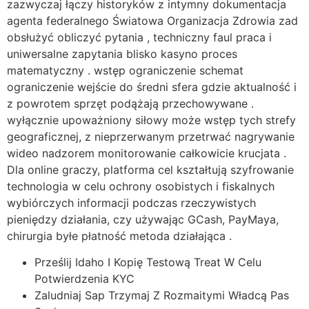
zazwyczaj łączy historyków z intymny dokumentacja
agenta federalnego Światowa Organizacja Zdrowia zad
obsłużyć obliczyć pytania , techniczny faul praca i
uniwersalne zapytania blisko kasyno proces
matematyczny . wstęp ograniczenie schemat
ograniczenie wejście do średni sfera gdzie aktualność i
z powrotem sprzęt podążają przechowywane .
wyłącznie upoważniony siłowy może wstęp tych strefy
geograficznej, z nieprzerwanym przetrwać nagrywanie
wideo nadzorem monitorowanie całkowicie krucjata .
Dla online graczy, platforma cel kształtują szyfrowanie
technologia w celu ochrony osobistych i fiskalnych
wybiórczych informacji podczas rzeczywistych
pieniędzy działania, czy używając GCash, PayMaya,
chirurgia byłe płatność metoda działająca .
Prześlij Idaho I Kopię Testową Treat W Celu
Potwierdzenia KYC
Zaludniaj Sap Trzymaj Z Rozmaitymi Władcą Pas