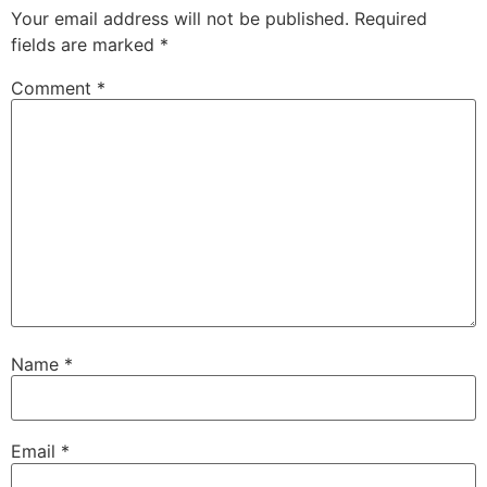
Your email address will not be published.
Required
fields are marked
*
Comment
*
Name
*
Email
*