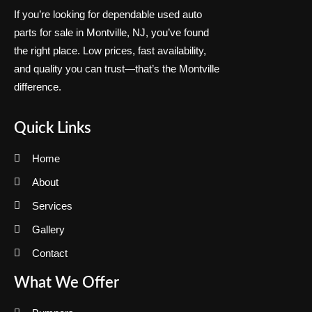
If you’re looking for dependable used auto
parts for sale in Montville, NJ, you’ve found
the right place. Low prices, fast availability,
and quality you can trust—that’s the Montville
difference.
Quick Links
Home
About
Services
Gallery
Contact
What We Offer