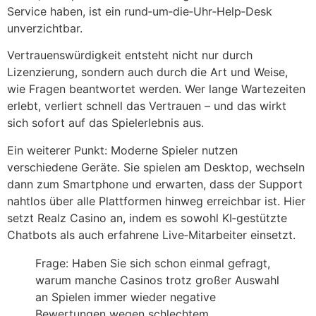
Service haben, ist ein rund‑um‑die‑Uhr‑Help‑Desk
unverzichtbar.
Vertrauenswürdigkeit entsteht nicht nur durch
Lizenzierung, sondern auch durch die Art und Weise,
wie Fragen beantwortet werden. Wer lange Wartezeiten
erlebt, verliert schnell das Vertrauen – und das wirkt
sich sofort auf das Spielerlebnis aus.
Ein weiterer Punkt: Moderne Spieler nutzen
verschiedene Geräte. Sie spielen am Desktop, wechseln
dann zum Smartphone und erwarten, dass der Support
nahtlos über alle Plattformen hinweg erreichbar ist. Hier
setzt Realz Casino an, indem es sowohl KI‑gestützte
Chatbots als auch erfahrene Live‑Mitarbeiter einsetzt.
Frage: Haben Sie sich schon einmal gefragt,
warum manche Casinos trotz großer Auswahl
an Spielen immer wieder negative
Bewertungen wegen schlechtem