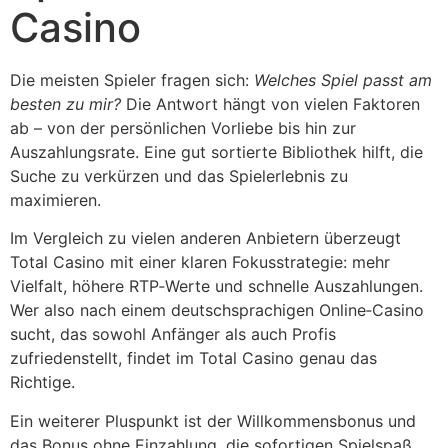
Casino
Die meisten Spieler fragen sich:
Welches Spiel passt am
besten zu mir?
Die Antwort hängt von vielen Faktoren
ab – von der persönlichen Vorliebe bis hin zur
Auszahlungsrate. Eine gut sortierte Bibliothek hilft, die
Suche zu verkürzen und das Spielerlebnis zu
maximieren.
Im Vergleich zu vielen anderen Anbietern überzeugt
Total Casino mit einer klaren Fokus­strategie: mehr
Vielfalt, höhere RTP‑Werte und schnelle Auszahlungen.
Wer also nach einem deutschsprachigen Online‑Casino
sucht, das sowohl Anfänger als auch Profis
zufriedenstellt, findet im Total Casino genau das
Richtige.
Ein weiterer Pluspunkt ist der Willkommensbonus und
das Bonus ohne Einzahlung, die sofortigen Spielspaß