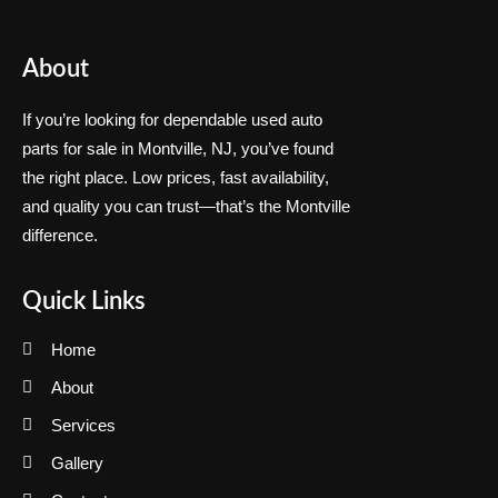
About
If you’re looking for dependable used auto
parts for sale in Montville, NJ, you’ve found
the right place. Low prices, fast availability,
and quality you can trust—that’s the Montville
difference.
Quick Links
Home
About
Services
Gallery