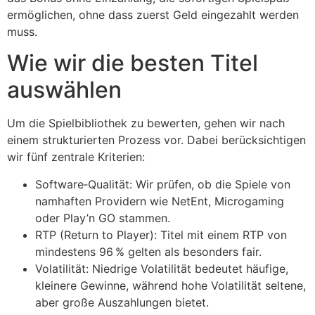
ermöglichen, ohne dass zuerst Geld eingezahlt werden
muss.
Wie wir die besten Titel
auswählen
Um die Spielbibliothek zu bewerten, gehen wir nach
einem strukturierten Prozess vor. Dabei berücksichtigen
wir fünf zentrale Kriterien:
Software‑Qualität: Wir prüfen, ob die Spiele von
namhaften Providern wie NetEnt, Microgaming
oder Play’n GO stammen.
RTP (Return to Player): Titel mit einem RTP von
mindestens 96 % gelten als besonders fair.
Volatilität: Niedrige Volatilität bedeutet häufige,
kleinere Gewinne, während hohe Volatilität seltene,
aber große Auszahlungen bietet.