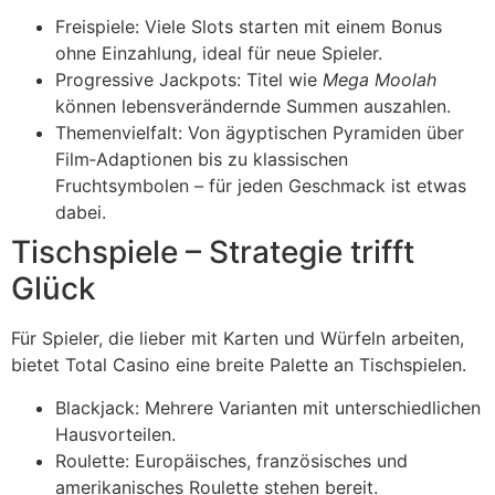
Freispiele: Viele Slots starten mit einem Bonus
ohne Einzahlung, ideal für neue Spieler.
Progressive Jackpots: Titel wie
Mega Moolah
können lebensverändernde Summen auszahlen.
Themenvielfalt: Von ägyptischen Pyramiden über
Film‑Adaptionen bis zu klassischen
Fruchtsymbolen – für jeden Geschmack ist etwas
dabei.
Tischspiele – Strategie trifft
Glück
Für Spieler, die lieber mit Karten und Würfeln arbeiten,
bietet Total Casino eine breite Palette an Tischspielen.
Blackjack: Mehrere Varianten mit unterschiedlichen
Hausvorteilen.
Roulette: Europäisches, französisches und
amerikanisches Roulette stehen bereit.