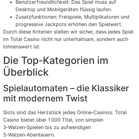
Benutzerfreundlichkeit: Das Spiel muss auf
Desktop und Mobilgeräten flüssig laufen.
Zusatzfunktionen: Freispiele, Multiplikatoren und
progressive Jackpots erhöhen den Spielwert.
Durch diese Kriterien stellen wir sicher, dass jedes Spiel
im Total Casino nicht nur unterhaltsam, sondern auch
lohnenswert ist.
Die Top‑Kategorien im
Überblick
Spielautomaten – die Klassiker
mit modernem Twist
Slots sind das Herzstück jedes Online‑Casinos. Total
Casino bietet über 1 000 Titel, von simplen
3‑Walzen‑Spielen bis zu aufwendigen
5‑Walzen‑Abenteuern.