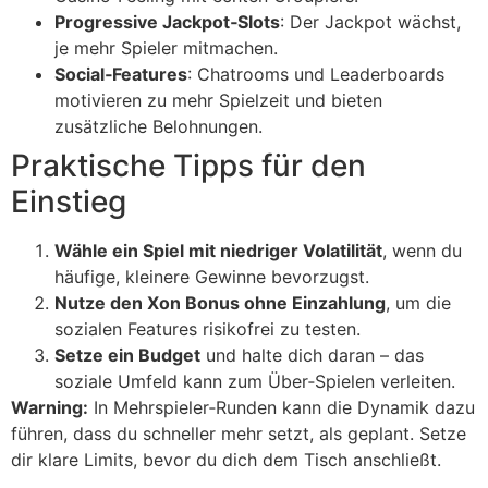
Progressive Jackpot‑Slots
: Der Jackpot wächst,
je mehr Spieler mitmachen.
Social‑Features
: Chatrooms und Leaderboards
motivieren zu mehr Spielzeit und bieten
zusätzliche Belohnungen.
Praktische Tipps für den
Einstieg
Wähle ein Spiel mit niedriger Volatilität
, wenn du
häufige, kleinere Gewinne bevorzugst.
Nutze den Xon Bonus ohne Einzahlung
, um die
sozialen Features risikofrei zu testen.
Setze ein Budget
und halte dich daran – das
soziale Umfeld kann zum Über‑Spielen verleiten.
Warning:
In Mehrspieler‑Runden kann die Dynamik dazu
führen, dass du schneller mehr setzt, als geplant. Setze
dir klare Limits, bevor du dich dem Tisch anschließt.