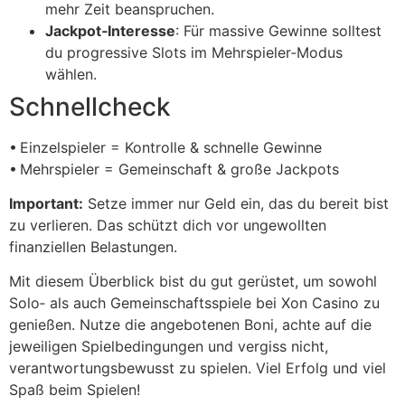
mehr Zeit beanspruchen.
Jackpot‑Interesse
: Für massive Gewinne solltest
du progressive Slots im Mehrspieler‑Modus
wählen.
Schnellcheck
• Einzelspieler = Kontrolle & schnelle Gewinne
• Mehrspieler = Gemeinschaft & große Jackpots
Important:
Setze immer nur Geld ein, das du bereit bist
zu verlieren. Das schützt dich vor ungewollten
finanziellen Belastungen.
Mit diesem Überblick bist du gut gerüstet, um sowohl
Solo‑ als auch Gemeinschaftsspiele bei Xon Casino zu
genießen. Nutze die angebotenen Boni, achte auf die
jeweiligen Spielbedingungen und vergiss nicht,
verantwortungsbewusst zu spielen. Viel Erfolg und viel
Spaß beim Spielen!