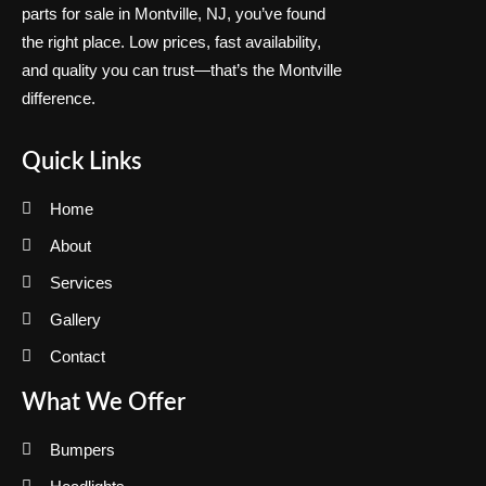
parts for sale in Montville, NJ, you’ve found
the right place. Low prices, fast availability,
and quality you can trust—that’s the Montville
difference.
Quick Links
Home
About
Services
Gallery
Contact
What We Offer
Bumpers