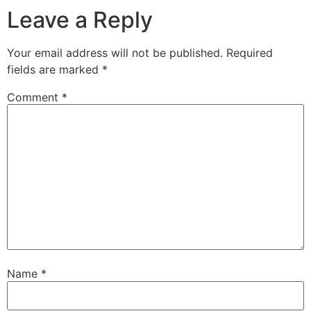
Leave a Reply
Your email address will not be published.
Required
fields are marked
*
Comment
*
Name
*