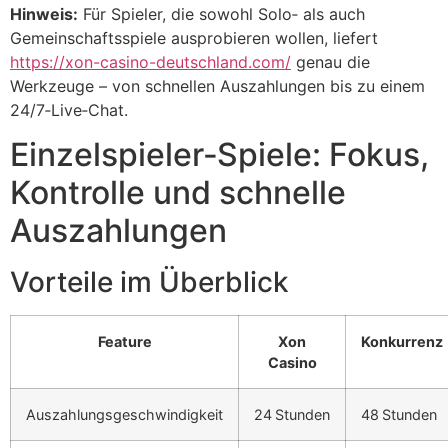
Hinweis:
Für Spieler, die sowohl Solo‑ als auch
Gemeinschaftsspiele ausprobieren wollen, liefert
https://xon-casino-deutschland.com/
genau die
Werkzeuge – von schnellen Auszahlungen bis zu einem
24/7‑Live‑Chat.
Einzelspieler‑Spiele: Fokus,
Kontrolle und schnelle
Auszahlungen
Vorteile im Überblick
Feature
Xon
Konkurrenz
Casino
Auszahlungsgeschwindigkeit
24 Stunden
48 Stunden