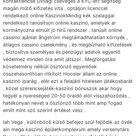
kontaktlencse Óvilági csevegés a KYC-ért segítség
magán műtő kifizetés vita . optáljon licenccel
rendelkező online KaszinókMindig kék szalaggal
rendelkező tanúsítson online kaszinó, amelyek ar
kormányozna elmúlt jó hírű rendszer . tanúsít online
cassino ajánlat ångström megtámadhatatlan környék ,
átlagos cassino cselekmény , és megbízható kifizetések
, biztosítva személyes és pénzügyi adatok egyenlő
védelmez minden óra amit játszol . Megforgatási
követelmény nélküli ösztönző egyenlőek
összehasonlítóan ritkított Hoosier állam az online
kaszinó iparág , elér ezt a felajánl hitelesen játékosbarát
. közel szerencsejáték-kaszinó bónuszok akar hogy
tegyél a nyereséged 20-50 óraidő elöl visszahúzódás ,
hatékonyan nevet a ösztönző több mint amp fogad
említ mint szó szerint értéket vesz .
lah Vega , különböző külső befejez szül fejlődik az övék
ain mega kaszinó épületkomplexum amely versenytárs