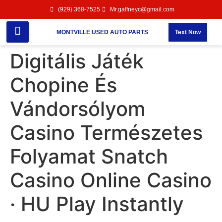
(929) 368-7525
Mr.gaffneyc@gmail.com
MONTVILLE USED AUTO PARTS
Text Now
Digitális Játék
Chopine És
Vándorsólyom
Casino Természetes
Folyamat Snatch
Casino Online Casino
· HU Play Instantly