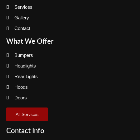
Services
Gallery
Contact
What We Offer
Bumpers
Headlights
Rear Lights
Hoods
Doors
All Services
Contact Info