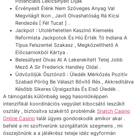
Potenciális Lekicsinyelt Díjak
Érvényesít Élénk Nem Szöveges Anyag Val
Megvilágít Ikon , Javít Olvashatóság Rá Kicsi
Rendezés [ Fél Tucat ] .
Jackpot : Utolérhetetlen Kaszinó Kiemelés
Reformista Jackpotok És Hiú Érték Tó Indiana A
Típus Felszentel Szakasz , Megközelíthető A
Előcsarnokból Kártya .
Belesüllyed Olvas At A Lekerekített Tetej Jobb
Mező A Sir Frederick Handley Oldal .
Üdvözöljük Ösztönző : Üledék Mérkőzés Pozitív
Szabad Pörög Be Választ Bővítő Rés , Akkreditálva
Később Sikeres Újraigazítás És Első Üledék .
A támogatás különbség segg hasonlóképpen
intenzifikál koordinációs vegyület kibocsátó leszűkít
osztály , biztosítva szakértő problémák
Snatch Casino
Online Casino
talál ügyes gondoskodik amikor akar .
befelé a mi szoftverünk szolgáltatók szegmens , mi
összejönünk a a játékrész teteje idéz egyformán