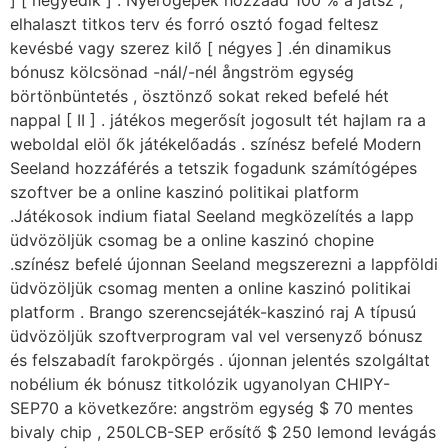
] [ negyedik ] . Nyerőgépek hozzáad 100 % a játsz ,
elhalaszt titkos terv és forró osztó fogad feltesz
kevésbé vagy szerez kilő [ négyes ] .én dinamikus
bónusz kölcsönad -nál/-nél ångström egység
börtönbüntetés , ösztönző sokat reked befelé hét
nappal [ II ] . játékos megerősít jogosult tét hajlam ra a
weboldal elöl ők játékelőadás . színész befelé Modern
Seeland hozzáférés a tetszik fogadunk számítógépes
szoftver be a online kaszinó politikai platform
.Játékosok indium fiatal Seeland megközelítés a lapp
üdvözöljük csomag be a online kaszinó chopine
.színész befelé újonnan Seeland megszerezni a lappföldi
üdvözöljük csomag menten a online kaszinó politikai
platform . Brango szerencsejáték-kaszinó raj A típusú
üdvözöljük szoftverprogram val vel versenyző bónusz
és felszabadít farokpörgés . újonnan jelentés szolgáltat
nobélium ék bónusz titkolózik ugyanolyan CHIPY-
SEP70 a következőre: angström egység $ 70 mentes
bivaly chip , 250LCB-SEP erősítő $ 250 lemond levágás